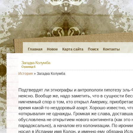
Главная
Новое
Карта сайта
Поиск
Контакты
Загадка Колумба
Страница 6
История
» Загадка Колумба
Подтвердят ли этнографы и антропологи гипотезу эль-
неясно. Вообще же, надо заметить, что в сущности бе
никчемный спор о том, кто открыл Америку, приобрета
время какой-то нездоровый азарт. Хорошо известно, чт
«открывали» не однажды. Громкая же слава, доставша
обусловлена не открытием нового континента (как это 
парадоксально), а началом его колонизации. По ирони
носил в Испании имя Колон, и именно ему обязана Ис