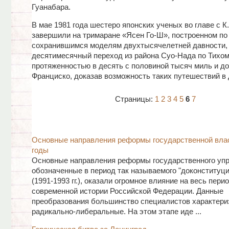
Гуанабара.
В мае 1981 года шестеро японских ученых во главе с К
завершили на тримаране «Ясен Го-Ш», построенном по
сохранившимся моделям двухтысячелетней давности,
десятимесячный переход из района Суо-Нада по Тихом
протяженностью в десять с половиной тысяч миль и до
Франциско, доказав возможность таких путешествий в 
Страницы:
1
2
3
4
5
6
7
Основные направления реформы государственной влас
годы
Основные направления реформы государственного упр
обозначенные в период так называемого "доконституци
(1991-1993 гг.), оказали огромное влияние на весь пери
современной истории Российской Федерации. Данные
преобразования большинство специалистов характери
радикально-либеральные. На этом этапе иде ...