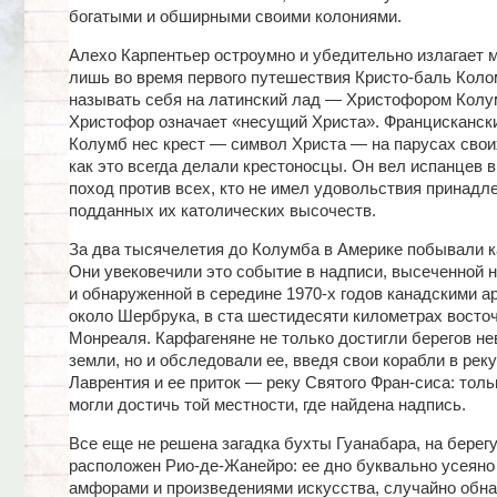
богатыми и обширными своими колониями.
Алехо Карпентьер остроумно и убедительно излагает м
лишь во время первого путешествия Кристо-баль Коло
называть себя на латинский лад — Христофором Колу
Христофор означает «несущий Христа». Францисканск
Колумб нес крест — символ Христа — на парусах свои
как это всегда делали крестоносцы. Он вел испанцев 
поход против всех, кто не имел удовольствия принадл
подданных их католических высочеств.
За два тысячелетия до Колумба в Америке побывали к
Они увековечили это событие в надписи, высеченной н
и обнаруженной в середине 1970-х годов канадскими а
около Шербрука, в ста шестидесяти километрах восто
Монреаля. Карфагеняне не только достигли берегов н
земли, но и обследовали ее, введя свои корабли в рек
Лаврентия и ее приток — реку Святого Фран-сиса: толь
могли достичь той местности, где найдена надпись.
Все еще не решена загадка бухты Гуанабара, на берегу
расположен Рио-де-Жанейро: ее дно буквально усеяно
амфорами и произведениями искусства, случайно обн