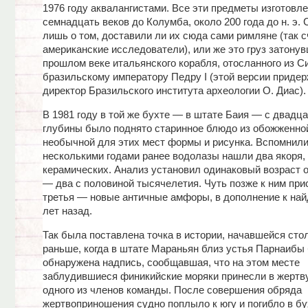
1976 году аквалангистами. Все эти предметы изготовл
семнадцать веков до Колумба, около 200 года до н. э. 
лишь о том, доставили ли их сюда сами римляне (так 
американские исследователи), или же это груз затонув
прошлом веке итальянского корабля, отосланного из С
бразильскому императору Педру I (этой версии приде
директор Бразильского института археологии О. Диас).
В 1981 году в той же бухте — в штате Баия — с двадц
глубины было поднято старинное блюдо из обожженно
необычной для этих мест формы и рисунка. Вспомнили
несколькими годами ранее водолазы нашли два якоря,
керамических. Анализ установил одинаковый возраст 
— два с половиной тысячелетия. Чуть позже к ним пр
третья — новые античные амфоры, в дополнение к на
лет назад.
Так была поставлена точка в истории, начавшейся сто
раньше, когда в штате Мараньян близ устья Парнаибы
обнаружена надпись, сообщавшая, что на этом месте
заблудившиеся финикийские моряки принесли в жертв
одного из членов команды. После совершения обряда
жертвоприношения судно поплыло к югу и погибло в бу