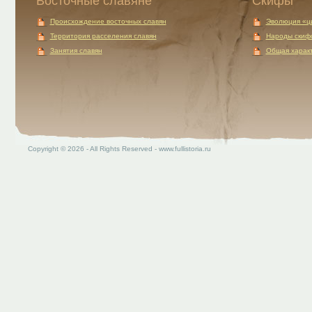
Восточные славяне
Скифы
Происхождение восточных славян
Эволюция «ц
Территория расселения славян
Народы скиф
Занятия славян
Общая характ
Copyright © 2026 - All Rights Reserved - www.fullistoria.ru