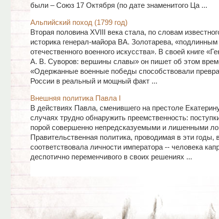
были – Союз 17 Октября (по дате знаменитого Ца ...
Альпийский поход (1799 год)
Вторая половина XVIII века стала, по словам известног
историка генерал-майора ВА. Золотарева, «подлинным
отечественного военного искусства». В своей книге «Г
А. В. Суворов: вершины славы» он пишет об этом врем
«Одержанные военные победы способствовали превр
России в реальный и мощный факт ...
Внешняя политика Павла I
В действиях Павла, сменившего на престоле Екатерину
случаях трудно обнаружить преемственность: поступк
порой совершенно непредсказуемыми и лишенными лог
Правительственная политика, проводимая в эти годы, 
соответствовала личности императора -- человека капр
деспотично переменчивого в своих решениях ...