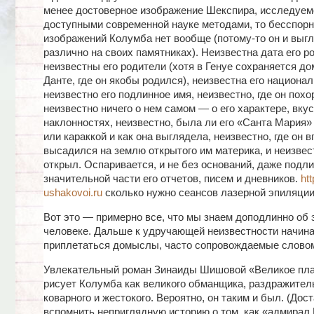
менее достоверное изображение Шекспира, исследуем
доступными современной науке методами, то бесспор
изображений Колумба нет вообще (потому-то он и выгл
различно на своих памятниках). Неизвестна дата его р
неизвестны его родители (хотя в Генуе сохраняется д
Данте, где он якобы родился), неизвестна его национал
неизвестно его подлинное имя, неизвестно, где он похо
неизвестно ничего о нем самом — о его характере, вкус
наклонностях, неизвестно, была ли его «Санта Мария»
или караккой и как она выглядела, неизвестно, где он 
высадился на землю открытого им материка, и неизвест
открыл. Оспаривается, и не без оснований, даже подл
значительной части его отчетов, писем и дневников.
htt
ushakovoi.ru
сколько нужно сеансов лазерной эпиляции
Вот это — примерно все, что мы знаем доподлинно об 
человеке. Дальше к удручающей неизвестности начин
приплетаться домыслы, часто сопровождаемые словом
Увлекательный роман Зинаиды Шишовой «Великое пл
рисует Колумба как великого обманщика, раздражитель
коварного и жестокого. Вероятно, он таким и был. (Дос
вспомнить неприглядную историю о том, как «адмирал