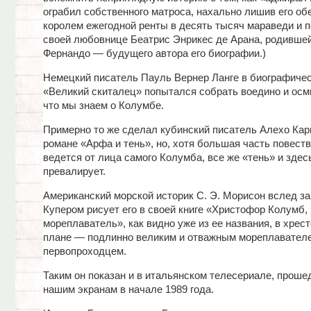
ограбил собственного матроса, нахально лишив его о
королем ежегодной ренты в десять тысяч мараведи и п
своей любовнице Беатрис Энрикес де Арана, родивше
Фернандо — будущего автора его биографии.)
Немецкий писатель Пауль Вернер Ланге в биографиче
«Великий скиталец» попытался собрать воедино и осм
что мы знаем о Колумбе.
Примерно то же сделал кубинский писатель Алехо Кар
романе «Арфа и тень», но, хотя большая часть повест
ведется от лица самого Колумба, все же «тень» и здес
превалирует.
Американский морской историк С. Э. Морисон вслед з
Купером рисует его в своей книге «Христофор Колумб,
мореплаватель», как видно уже из ее названия, в хрес
плане — подлинно великим и отважным мореплавател
первопроходцем.
Таким он показан и в итальянском телесериале, прош
нашим экранам в начале 1989 года.