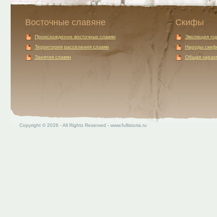
Восточные славяне
Скифы
Происхождение восточных славян
Эволюция «ц
Территория расселения славян
Народы скиф
Занятия славян
Общая характ
Copyright © 2026 - All Rights Reserved - www.fullistoria.ru