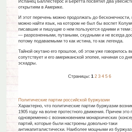
Испанец Баллестерос и Беретта посвятил два увесист
открытиям в Америке.
И этот перечень можно продолжать до бесконечности, 
можно найти язык, на котором не был бы воспет Колум
писавшие и пишущие о нем пользуются одними и теми
— разрозненными, путаными, скудными и не всегда до
потому подаваемыми то как истина, то как легенда.
Тайной окутано его прошлое, об этом уже говорилось 
сопутствует и его американской эпопее, начиная со дн
эскадры.
Страницы:
1
2
3
4
5
6
Политические партии российской буржуазии
Характерно, что политические партии буржуазии возни
1905 году на волне протестного движения. Причем это
одновременно с возникновением монархических (консе
партий, которые были настроены довольно-таки
антикапиталистически. Наиболее мощными из буржуаз