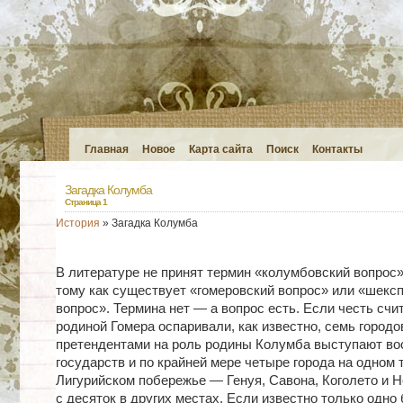
Главная
Новое
Карта сайта
Поиск
Контакты
Загадка Колумба
Страница 1
История
» Загадка Колумба
В литературе не принят термин «колумбовский вопрос»
тому как существует «гомеровский вопрос» или «шекс
вопрос». Термина нет — а вопрос есть. Если честь счи
родиной Гомера оспаривали, как известно, семь городов
претендентами на роль родины Колумба выступают во
государств и по крайней мере четыре города на одном 
Лигурийском побережье — Генуя, Савона, Коголето и Н
с десяток в других местах. Если известно только одно