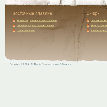
Восточные славяне
Скифы
Происхождение восточных славян
Эволюция «ц
Территория расселения славян
Народы скиф
Занятия славян
Общая характ
Copyright © 2026 - All Rights Reserved - www.fullistoria.ru