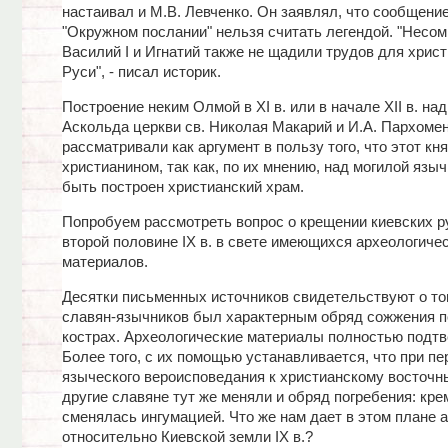
настаивал и М.В. Левченко. Он заявлял, что сообщени
"Окружном послании" нельзя считать легендой. "Несом
Василий I и Игнатий также не щадили трудов для хрис
Руси", - писал историк.
Построение неким Олмой в XI в. или в начале XII в. на
Аскольда церкви св. Николая Макарий и И.А. Пархоме
рассматривали как аргумент в пользу того, что этот кн
христианином, так как, по их мнению, над могилой языч
быть построен христианский храм.
Попробуем рассмотреть вопрос о крещении киевских р
второй половине IX в. в свете имеющихся археологиче
материалов.
Десятки письменных источников свидетельствуют о то
славян-язычников был характерным обряд сожжения п
кострах. Археологические материалы полностью подтв
Более того, с их помощью устанавливается, что при пе
языческого вероисповедания к христианскому восточны
другие славяне тут же меняли и обряд погребения: кр
сменялась ингумацией. Что же нам дает в этом плане 
относительно Киевской земли IX в.?