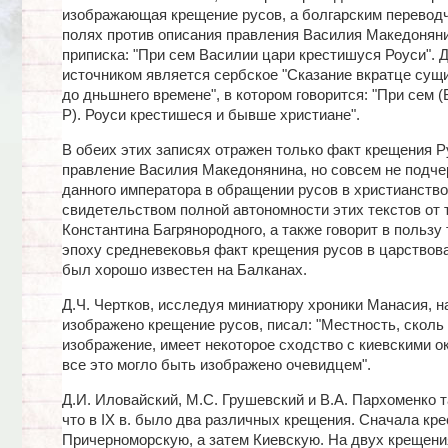
изображающая крещение русов, а болгарским перевод
полях против описания правления Василия Македонян
приписка: "При сем Василии цари крестишуся Роуси". 
источником является сербское "Сказание вкратце сущ
до дньшнего времене", в котором говорится: "При сем (В
Р). Роуси крестишеся и бывше христиане".
В обеих этих записях отражен только факт крещения Р
правление Василия Македонянина, но совсем не подче
данного императора в обращении русов в христианство
свидетельством полной автономности этих текстов от 
Константина Багрянородного, а также говорит в пользу т
эпоху средневековья факт крещения русов в царствова
был хорошо известен на Балканах.
Д.Ч. Чертков, исследуя миниатюру хроники Манасия, н
изображено крещение русов, писал: "Местность, сколь 
изображение, имеет некоторое сходство с киевскими о
все это могло быть изображено очевидцем".
Д.И. Иловайский, М.С. Грушевский и В.А. Пархоменко т
что в IX в. было два различных крещения. Сначала кр
Причерноморскую, а затем Киевскую. На двух крещени