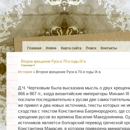
Главная
Новое
Карта сайта
Поиск
Контакты
Второе крещение Руси в 70-е годы IX в.
Страница 4
История
» Второе крещение Руси в 70-е годы IX в.
Д.Ч. Чертковым была высказана мысль о двух крещени
866 и 867 гг., когда византийские императоры Михаил III
послали последовательно к русам две самостоятельн
же привел и два новых источника, тексты которых не 
сходства с текстом Константина Багрянородного, где с
крещении русов во времена Василия Македонянина. О
источников является болгарский перевод греческой хр
Константина Маиасия, в котором приведена миниатюра