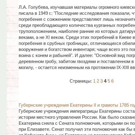
Л.А. Голубева, изучавшая материалы огромного киевск
писала в 1949 г.: "Последние исследования показали, ч
погребения с сожжением представляют лишь незначит
среди преобладающего количества курганных погребен
трупоположением, наиболее ранние из которых датирую
веками, а не XI веком. Среди этих погребений в Киеве
погребения в срубных гробницах, отличающихся обил
вооружения и богатством инвентаря; чаще всего это по
воина с конем и рабыней". И далее: "Основной вид пог
деревянном гробу, забитом гвоздями и поставленном в
могилу, - остается неизменным на протяжении IX-XIII вв
Страницы:
1
2
3
4
5
6
Губернские учреждения Екатерины II и грамоты 1785 го
Губернские учреждения императрицы Екатерины соста
истории местного управления России. Как было сказан
Екатерина сняла с Сената полномочия, которыми он п
при Елизавете. Сенат получил эти полномочия как бы 