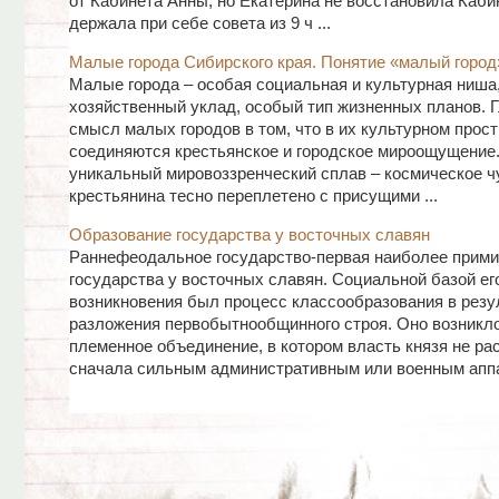
от Кабинета Анны, но Екатерина не восстановила Каби
держала при себе совета из 9 ч ...
Малые города Сибирского края. Понятие «малый город
Малые города – особая социальная и культурная ниша
хозяйственный уклад, особый тип жизненных планов. 
смысл малых городов в том, что в их культурном прос
соединяются крестьянское и городское мироощущение.
уникальный мировоззренческий сплав – космическое ч
крестьянина тесно переплетено с присущими ...
Образование государства у восточных славян
Раннефеодальное государство-первая наиболее прим
государства у восточных славян. Социальной базой ег
возникновения был процесс классообразования в резу
разложения первобытнообщинного строя. Оно возникло
племенное объединение, в котором власть князя не ра
сначала сильным административным или военным аппар