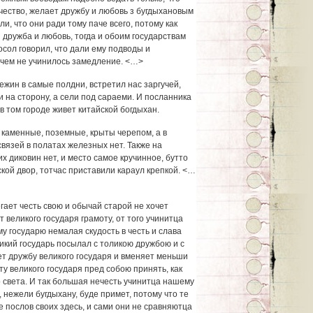
ичество, желает дружбу и любовь з бугдыхановым
и, что они ради тому паче всего, потому как
 дружба и любовь, тогда и обоим государствам
осол говорил, что дали ему подводы и
 чем не учинилось замедление. <…>
жин в самые полдни, встретил нас заргучей,
и на сторону, а сели под сараеми. И посланника
в том городе живет китайской богдыхан.
каменные, поземные, крыты черепом, а в
вязей в полатах железных нет. Также на
х диковин нет, и место самое кручинное, бутто
ской двор, тотчас приставили караул крепкой. <…
гает честь свою и обычай старой не хочет
 великого государя грамоту, от того учинитца
у государю немалая скудость в честь и слава
ликий государь посылал с толикою дружбою и с
ет дружбу великого государя и вменяет меньши
оту великого государя пред собою принять, как
 света. И так большая нечесть учинитца нашему
 нежели бугдыхану, буде примет, потому что те
 послов своих здесь, и сами они не сравняютца