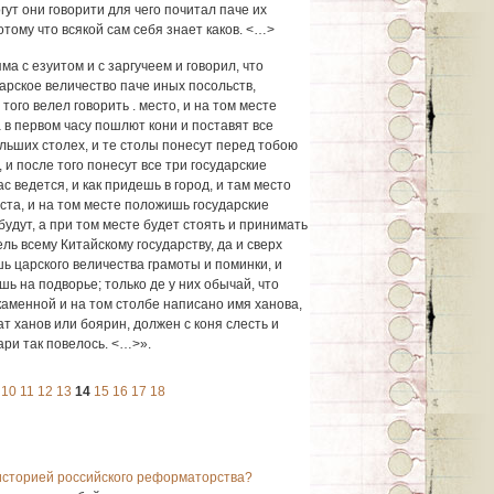
гут они говорити для чего почитал паче их
отому что всякой сам себя знает каков. <…>
а с езуитом и с заргучеем и говорил, что
арское величество паче иных посольств,
того велел говорить . место, и на том месте
а в первом часу пошлют кони и поставят все
льших столех, и те столы понесут перед тобою
 и после того понесут все три государские
с ведется, и как придешь в город, и там место
ста, и на том месте положишь государские
будут, а при том месте будет стоять и принимать
ль всему Китайскому государству, да и сверх
шь царского величества грамоты и поминки, и
шь на подворье; только де у них обычай, что
каменной и на том столбе написано имя ханова,
ат ханов или боярин, должен с коня слесть и
тари так повелось. <…>».
10
11
12
13
14
15
16
17
18
 историей российского реформаторства?