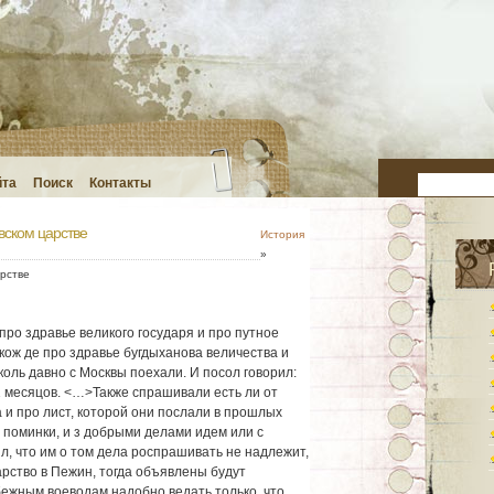
йта
Поиск
Контакты
вском царстве
История
»
рстве
про здравье великого государя и про путное
кож де про здравье бугдыханова величества и
коль давно с Москвы поехали. И посол говорил:
1 месяцов. <…>Также спрашивали есть ли от
а и про лист, которой они послали в прошлых
о поминки, и з добрыми делами идем или с
л, что им о том дела роспрашивать не надлежит,
 царство в Пежин, тогда объявлены будут
бежным воеводам надобно ведать только, что