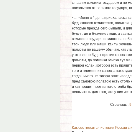
с нашим великим государем и не мо
посольство от великого государя, п
<…>Июня в 4 день приехал асканьям
бугдыханово величество, почитая ц
которые прежде сего бывали, и для 
будут . де и ближние люди, а завтр
великого государя поминки на небо
твои люди или наши, как ты хочешь,
грамоты по вашему обычаю, как у ва
уготовлено будет против ханова ме
грамоты, да поминки блиско тут же 
первой колай, которой есть правите
того и племянник ханов, а как отда
тогда ничего не говоря опять поеде
пред хановою полатою есть столб 
и как придет против того столба бр
пешь итить для того, что у них исс
Страницы:
9
Как соотносится история России с