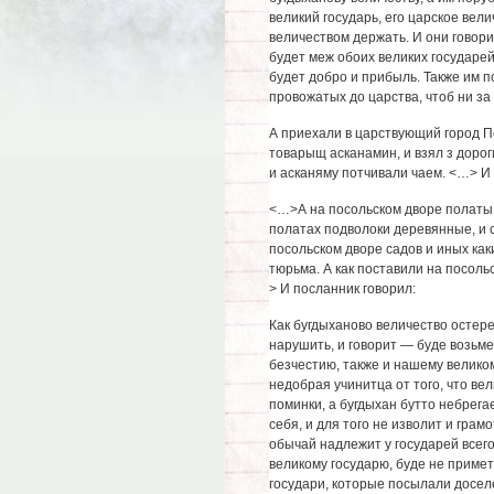
великий государь, его царское вел
величеством держать. И они говорил
будет меж обоих великих государей
будет добро и прибыль. Также им п
провожатых до царства, чтоб ни за
А приехали в царствующий город Пе
товарыщ асканамин, и взял з дорог
и асканяму потчивали чаем. <…> И 
<…>А на посольском дворе полаты 
полатах подволоки деревянные, и с
посольском дворе садов и иных каки
тюрьма. А как поставили на посоль
> И посланник говорил:
Как бугдыханово величество остере
нарушить, и говорит — буде возьмет
безчестию, также и нашему великом
недобрая учинитца от того, что ве
поминки, а бугдыхан бутто небрега
себя, и для того не изволит и грам
обычай надлежит у государей всего
великому государю, буде не примет,
государи, которые посылали доселе