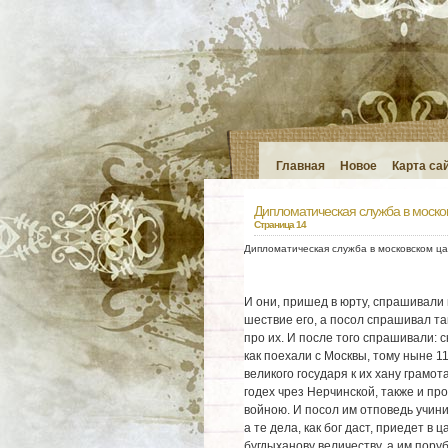
Главная
Новое
Карта са
Дипломатическая служба в моско
Страница 14
Дипломатическая служба в московском ца
И они, пришед в юрту, спрашивали 
шествие его, а посол спрашивал та
про их. И после того спрашивали: с
как поехали с Москвы, тому ныне 1
великого государя к их хану грамот
годех чрез Нерчинской, также и пр
войною. И посол им отповедь учини
а те дела, как бог даст, приедет в
бугдыханову величеству, а им пору