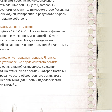
дставляет собой историю социального
очисленные войны, бунты, заговоры и
экономическом и политическом строе России на
оисходили, как правило, в результате реформ,
гда по собстве ...
 максималистов и эсеров
 рубеже 1905-1906 гг. На нём были официально
анная В.М. Черновым, и партийный устав, в
из пяти человек. Между съездами мог
ший из членов ЦК и представителей областных и
мог о ...
тановление парламентаризма. Японская
за установление парламентского режима
олее актуальной становилась создания
ально отличной от прежней, которая могла бы
рование всего общественного организма в
е непривычная для Японии идеологическая
и каждой ...