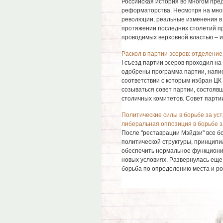
Российская история во многом пре
реформаторства. Несмотря на мног
революции, реальные изменения в 
протяжении последних столетий пр
проводимых верховной властью – ино
Раскол в партии эсеров: отделение
I съезд партии эсеров проходил на
одобрены программа партии, напис
соответствии с которым избран ЦК 
созываться совет партии, состояв
столичных комитетов. Совет партии 
Политические силы в борьбе за ус
либеральная оппозиция в борьбе 
После "реставрации Мэйдзи" все б
политической структуры, принципи
обеспечить нормальное функциони
новых условиях. Развернулась ещ
борьба по определению места и рол