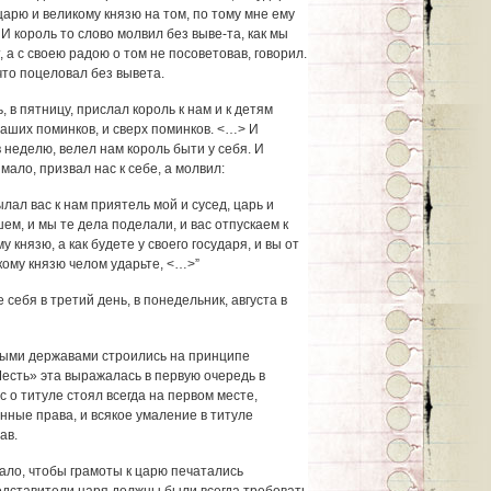
царю и великому князю на том, по тому мне ему
 И король то слово молвил без выве-та, как мы
, а с своею радою о том не посоветовав, говорил.
что поцеловал без вывета.
, в пятницу, прислал король к нам и к детям
наших поминков, и сверх поминков. <…> И
в неделю, велел нам король быти у себя. И
мало, призвал нас к себе, а молвил:
ылал вас к нам приятель мой и сусед, царь и
шем, и мы те дела поделали, и вас отпускаем к
 князю, а как будете у своего государя, и вы от
ому князю челом ударьте, <…>”
 себя в третий день, в понедельник, августа в
ными державами строились на принципе
есть» эта выражалась в первую очередь в
ос о титуле стоял всегда на первом месте,
нные права, и всякое умаление в титуле
ав.
ало, чтобы грамоты к царю печатались