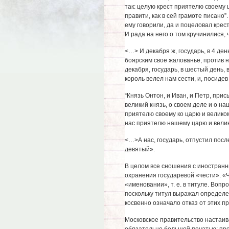
так: целую крест приятелю своему 
правити, как в сей грамоте писано”.
ему говорили, да и поцеловал крест
И рада на него о том кручинилися, 
<…> И декабря ж, государь, в 4 день
боярским свое жалованье, против 
декабря, государь, в шестый день, 
король велел нам сести, и, посидев 
“Князь Онтон, и Иван, и Петр, прис
великий князь, о своем деле и о на
приятелю своему ко царю и великому
нас приятелю нашему царю и велик
<…>А нас, государь, отпустил после
девятый».
В целом все сношения с иностран
охранения государевой «чести». «Ч
«именовании», т. е. в титуле. Вопр
поскольку титул выражал определе
косвенно означало отказ от этих пр
Московское правительство настаив