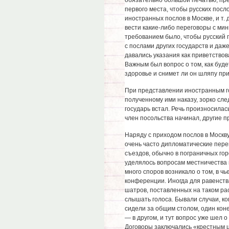
обязательно большой печатью; пре
первого места, чтобы русских посл
иностранных послов в Москве, и т.
вести какие-либо переговоры с мин
требованием было, чтобы русский 
с послами других государств и даже
давались указания как приветствов
Важным был вопрос о том, как буд
здоровье и снимет ли он шляпу при
При представлении иностранным г
полученному ими наказу, зорко сле
государь встал. Речь произносилас
член посольства начинал, другие 
Наряду с приходом послов в Москву
очень часто дипломатические пер
съездов, обычно в пограничных гор
уделялось вопросам местничества 
много споров возникало о том, в 
конференции. Иногда для равенств
шатров, поставленных на таком рас
слышать голоса. Бывали случаи, ко
сидели за общим столом, один коне
— в другом, и тут вопрос уже шел о
Договоры заключались «крестным 