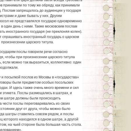
дставители царя должны были всегда требовать
ов принимали по тому же обряду, как принимали
 д. Послам запрещалось до аудиенции у государя
истрами и даже бывать у них. Другим
посол не представлялся государю одновременно
 в один день с ними. Также московским послам
ать иностранного государя (не преклоняя колен).
ет спрашивать иностранный государь о царском
 произнесении царского титула.
осударям послы говорили речи согласно
дя, чтобы при произнесении царского титула
ь, если можно так выразиться, коллективно: один
продолжали.
 и посылкой послов из Москвы в «государства»
еговоры были предметом особых посольских
одах. И здесь также очень много времени и сил
и этикета. Послы размещались в шатрах, и
чьем шатре должны были происходить
а чести послы переговаривались из своих
стоянии друг от друга, чтобы можно было
гда шатры ставились совсем рядом, и послы
ц которого находился в одном шатре, а другой
 том, на чьей стороне была большая часть стола.
целованием».