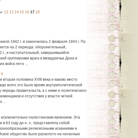
ы:
12
13
14
15
16
17
18
июля 1942 г. и закончилась 2 февраля 1943 г. По
лится на 2 периода: оборонительный,
 г., и наступательный, завершившийся
кой группировки врага в междуречье Дона и
 войск лето ...
II
и вторая половина XVIII века и каково место
жде всего это было время внутриполитической
 череды правительств, а с ними и политического
еменщиков и отсутствия у власти четкой
 ...
 исключительно палестинским явлением. Эта
в 63 году до н. э., представляла собой
азнообразными религиозными исканиями и
ское общество было расколото на несколько