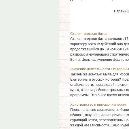
Страниц
Сталинградская битва
Сталинградская битва началась 17 
характеру боевых действий она де
продолжавшийся до 19 ноября 1942
разгромом крупнейшей стратегичес
Волги. Цель наступления фашистских
Значение деятельности Екатерины 
Так чем же все-таки была для Росси
Екатерины в русской истории? Пре
стабильности, пришедшей на смену
курса, вереницы бесконтрольных вр
программы. Это было время активно
Христианство и римская империя
Первоначально христианство было
область, оккупированная римлянами 
бурлящий котел, переполненный р
жаждой независимости. Само иудей