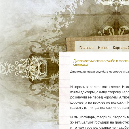
Главная
Новое
Карта са
Дипломатическая служба в моско
Страница 17
Дипломатическая служба в московском ца
И король велел грамоты чести. И ка
взяли дохторы, с одну сторону Геро
розогнули ее перед королем. А твое
королев, а на верх ее не положил. 
грамоту взяли, да положили ее нав
И мы, государь, говорили: “Король 
живет, целуют государи на грамотех
и то нам твое целованье не надобе