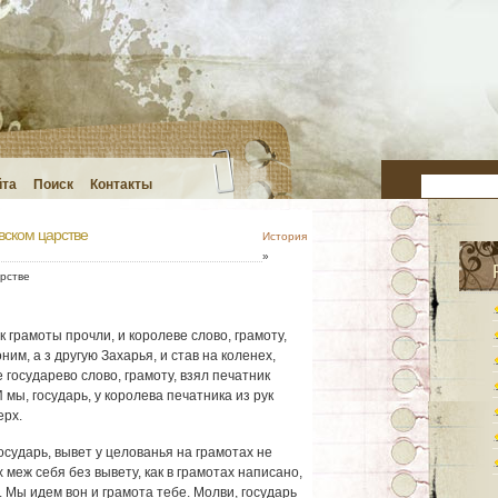
йта
Поиск
Контакты
вском царстве
История
»
рстве
к грамоты прочли, и королеве слово, грамоту,
ним, а з другую Захарья, и став на коленех,
 государево слово, грамоту, взял печатник
И мы, государь, у королева печатника из рук
ерх.
государь, вывет у целованья на грамотах не
 меж себя без вывету, как в грамотах написано,
. Мы идем вон и грамота тебе. Молви, государь