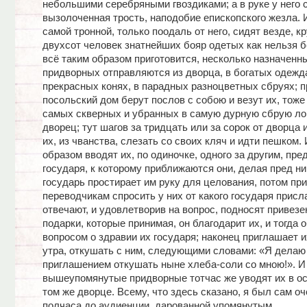
небольшими серебряными гвоздиками; а в руке у него 
вызолоченная трость, наподобие епископского жезла. И
самой тронной, только поодаль от него, сидят везде, к
двухсот человек знатнейших бояр одетых как нельзя бо
всё таким образом приготовится, несколько назначенн
придворных отправляются из дворца, в богатых одежда
прекрасных конях, в парадных разноцветных сбруях; 
посольский дом берут послов с собою и везут их, тоже 
самых скверных и убранных в самую дурную сбрую ло
дворец; тут шагов за тридцать или за сорок от дворца 
их, из чванства, слезать со своих кляч и идти пешком.
образом вводят их, по одиночке, одного за другим, пре
государя, к которому приближаются они, делая пред н
государь простирает им руку для целования, потом пр
переводчикам спросить у них от какого государя присл
отвечают, и удовлетворив на вопрос, подносят привез
подарки, которые принимая, он благодарит их, и тогда 
вопросом о здравии их государя; наконец приглашает их
утра, откушать с ним, следующими словами: «Я делаю
приглашением откушать ныне хлеба-соли со мною!». И 
вышеупомянутые придворные тотчас же уводят их в ос
том же дворце. Всему, что здесь сказано, я был сам о
полчаса до аудиенции, дарованной упомянутым