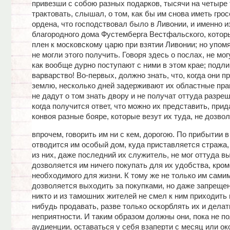
привезши с собою разных подарков, тысячи на четыре 
трактовать, слышал, о том, как бы им снова иметь гро
ордена, что господствовал было в Ливонии, и именно и
благородного дома Фустемберга Вестфальского, котор
плен к московскому царю при взятии Ливонии; но упо
не могли этого получить. Говоря здесь о послах, не мо
как вообще дурно поступают с ними в этом крае; подл
варварство! Во-первых, должно знать, что, когда они п
землю, несколько дней задерживают их областные пра
не дадут о том знать двору и не получат оттуда разре
когда получится ответ, что можно их представить, при
конвоя разные бояре, которые везут их туда, не дозвол
впрочем, говорить им ни с кем, дорогою. По прибытии в
отводится им особый дом, куда приставляется стража,
из них, даже последний их служитель, не мог оттуда вы
дозволяется им ничего покупать для их удобства, кром
необходимого для жизни. К тому же не только им сами
дозволяется выходить за покупками, но даже запрещен
никто и из тамошних жителей не смел к ним приходить 
нибудь продавать, разве только оскорблять их и делат
неприятности. И таким образом должны они, пока не п
аудиенции, оставаться у себя взаперти с месяц или око