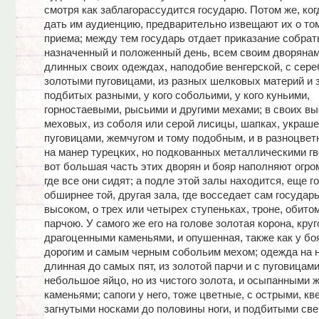
смотря как заблагорассудится государю. Потом же, ког
дать им аудиенцию, предварительно извещают их о том
приема; между тем государь отдает приказание собрат
назначенный и положенный день, всем своим дворянам
длинных своих одеждах, наподобие венгерской, с сер
золотыми пуговицами, из разных шелковых материй и з
подбитых разными, у кого собольими, у кого куньими,
горностаевыми, рысьими и другими мехами; в своих вы
меховых, из соболя или серой лисицы, шапках, украш
пуговицами, жемчугом и тому подобным, и в разноцвет
на манер турецких, но подкованных металлическими гв
вот большая часть этих дворян и бояр наполняют огро
где все они сидят; а подле этой залы находится, еще г
обширнее той, другая зала, где восседает сам государ
высоком, о трех или четырех ступеньках, троне, обито
парчою. У самого же его на голове золотая корона, кру
драгоценными каменьями, и опушенная, также как у бо
дорогим и самым черным собольим мехом; одежда на н
длинная до самых пят, из золотой парчи и с пуговицам
небольшое яйцо, но из чистого золота, и осыпанными 
каменьями; сапоги у него, тоже цветные, с острыми, кв
загнутыми носками до половины ноги, и подбитыми свер