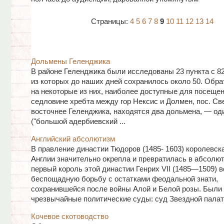
Страницы:
4
5
6
7
8
9
10
11
12
13
14
Дольмены Геленджика
В районе Геленджика были исследованы 23 пункта с 8
из которых до наших дней сохранилось около 50. Обр
на некоторые из них, наиболее доступные для посещен
седловине хребта между гор Нексис и Долмен, пос. Св
восточнее Геленджика, находятся два дольмена, — од
("большой адербиевский ...
Английский абсолютизм
В правление династии Тюдоров (1485- 1603) королевск
Англии значительно окрепла и превратилась в абсолю
первый король этой династии Генрих VII (1485—1509) в
беспощадную борьбу с остатками феодальной знати,
сохранившейся после войны Алой и Белой розы. Были
чрезвычайные политические суды: суд Звездной палаты 
Кочевое скотоводство