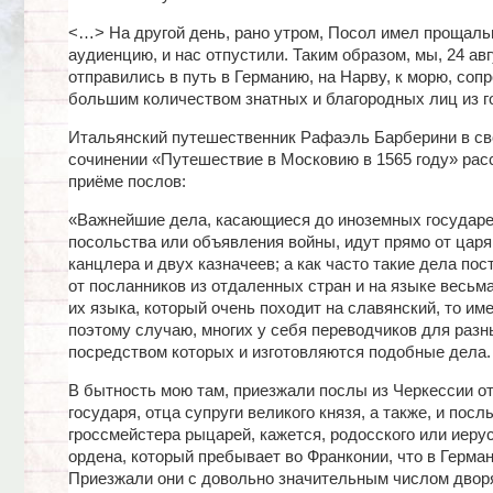
<…> На другой день, рано утром, Посол имел прощал
аудиенцию, и нас отпустили. Таким образом, мы, 24 авг
отправились в путь в Германию, на Нарву, к морю, со
большим количеством знатных и благородных лиц из г
Итальянский путешественник Рафаэль Барберини в с
сочинении «Путешествие в Московию в 1565 году» рас
приёме послов:
«Важнейшие дела, касающиеся до иноземных государей
посольства или объявления войны, идут прямо от царя
канцлера и двух казначеев; а как часто такие дела по
от посланников из отдаленных стран и на языке весьм
их языка, который очень походит на славянский, то име
поэтому случаю, многих у себя переводчиков для разн
посредством которых и изготовляются подобные дела.
В бытность мою там, приезжали послы из Черкессии от
государя, отца супруги великого князя, а также, и посл
гроссмейстера рыцарей, кажется, родосского или иepy
ордена, который пребывает во Франконии, что в Герман
Приезжали они с довольно значительным числом дворя