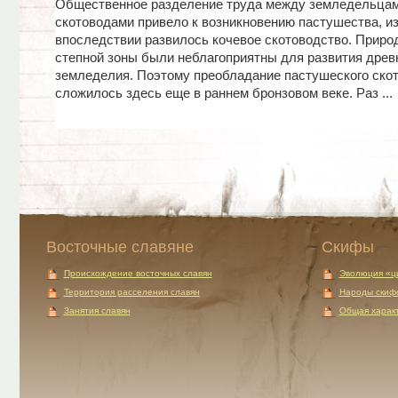
Общественное разделение труда между земледельцам
скотоводами привело к возникновению пастушества, из
впоследствии развилось кочевое скотоводство. Приро
степной зоны были неблагоприятны для развития древ
земледелия. Поэтому преобладание пастушеского ско
сложилось здесь еще в раннем бронзовом веке. Раз ...
Восточные славяне
Скифы
Происхождение восточных славян
Эволюция «ц
Территория расселения славян
Народы скиф
Занятия славян
Общая характ