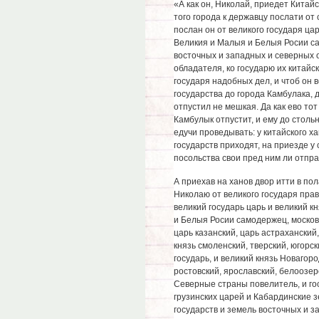
«А как он, Николай, приедет Китайс
того города к державцу послати от 
послан он от великого государя ца
Великия и Малыя и Белыя Росии са
восточных и западных и северных о
обладателя, ко государю их китайск
государя надобных дел, и чтоб он в
государства до города Камбулака, 
отпустил не мешкая. Да как ево то
Камбулык отпустит, и ему до стольн
едучи проведывать: у китайского х
государств приходят, на приезде у 
посольства свои пред ним ли отпр
А приехав на ханов двор итти в полат
Николаю от великого государя пра
великий государь царь и великий к
и Белыя Росии самодержец, московс
царь казанский, царь астраханский,
князь смоленский, тверский, югорск
государь, и великий князь Новагоро
ростовский, ярославский, белоозерс
Северные страны повелитель, и го
грузинских царей и Кабардинские з
государств и земель восточных и з