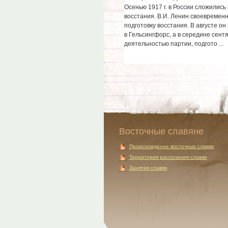
Осенью 1917 г. в России сложились
восстания. В.И. Ленин своевременн
подготовку восстания. В августе о
в Гельсингфорс, а в середине сент
деятельностью партии, подгото ...
Восточные славяне
Происхождение восточных славян
Территория расселения славян
Занятия славян