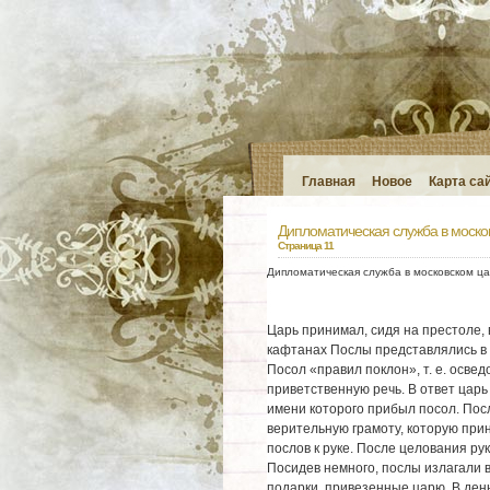
Главная
Новое
Карта са
Дипломатическая служба в моско
Страница 11
Дипломатическая служба в московском ца
Царь принимал, сидя на престоле, 
кафтанах Послы представлялись в 
Посол «правил поклон», т. е. осве
приветственную речь. В ответ царь
имени которого прибыл посол. Пос
верительную грамоту, которую прин
послов к руке. После целования ру
Посидев немного, послы излагали в
подарки, привезенные царю. В ден