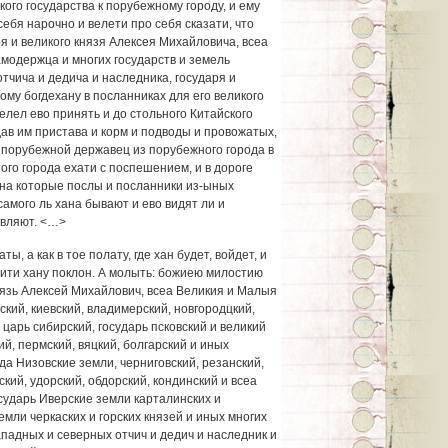
кого государства к порубежному городу, и ему
себя нарочно и велети про себя сказати, что
ря и великого князя Алексея Михайловича, всеа
модержца и многих государств и земель
тчича и дедича и наследника, государя и
ому богдехану в посланниках для его великого
елел ево принять и до стольного Китайского
дав им пристава и корм и подводы и провожатых,
т порубежной державец из порубежного города в
ого города ехати с поспешением, и в дороге
ана которые послы и посланники из-ыных
самого ль хана бывают и ево видят ли и
авляют. <…>
ы, а как в тое полату, где хан будет, войдет, и
вити хану поклон. А молыть: божиею милостию
нязь Алексей Михайлович, всеа Великия и Малыя
кий, киевский, владимерский, новгородцкий,
 царь сибирский, государь псковский и великий
ий, пермский, вяцкий, болгарский и иных
да Низовские земли, черниговский, резанский,
кий, удорский, обдорский, кондинский и всеа
сударь Иверские земли карталинских и
емли черкаских и горских князей и иных многих
ападных и северных отчич и дедич и наследник и