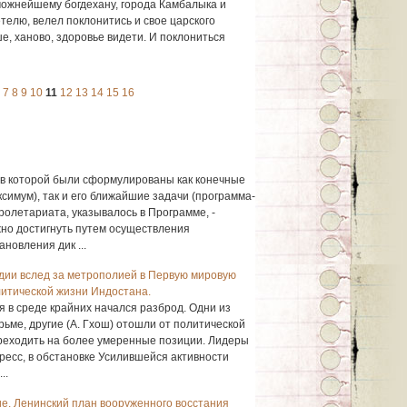
еможнейшему богдехану, города Камбалыка и
етелю, велел поклонитись и свое царского
ше, ханово, здоровье видети. И поклониться
7
8
9
10
11
12
13
14
15
16
, в которой были сформулированы как конечные
симум), так и его ближайшие задачи (программа-
ролетариата, указывалось в Программе, -
но достигнуть путем осуществления
новления дик ...
дии вслед за метрополией в Первую мировую
литической жизни Индостана.
 в среде крайних начался разброд. Одни из
юрьме, другие (А. Гхош) отошли от политической
переходить на более умеренные позиции. Лидеры
ресс, в обстановке Усилившейся активности
..
е. Ленинский план вооруженного восстания