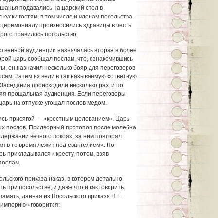
шанья подавались на царский стол в
куски гостям, в том числе и членам посольства.
 церемониалу произносились здравицы в честь
орого правилось посольство.
ственной аудиенции назначалась вторая в более
орой царь сообщал послам, что, ознакомившись
ы, он назначил несколько бояр для переговоров
осам. Затем их вели в так называемую «ответную
Заседания происходили несколько раз, и по
няя прощальная аудиенция. Если переговоры
царь на отпуске угощал послов медом.
ись присягой — «крестным целованием». Царь
ых послов. Придворный протопоп после молебна
одержании вечного покоя», за ним повторял
ая в то время лежит под евангелием». По
ь прикладывался к кресту, потом, взяв
послам.
льского приказа наказ, в котором детально
ь при посольстве, и даже что и как говорить.
амять, данная из Посольского приказа Н.Г.
 империю» говорится: