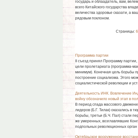
государь и облаадатель, вам, вел
всего Китайского государства влад
величества здоровье сказати, а ва
рядовым поклоном.
Страницы:
6
Программа партии
II съезд принял Программу партии
цели пролетариата (программа-мак
минимум). Конечная цель борьбы п
построение социализма. Этого мож
социалистической революции и уста
Деятельность ИНК. Вовлечение Ин
войну обозначило новый этап в по
В период спада массового движения
лидеров (Б.Г. Тилак) оказались в т
борьбы, третьи (Б.Ч. Пал) стали 
же умеренных, возглавлявшие Конг
подпольных революционных орган .
Октябрьское вооруженное восстани