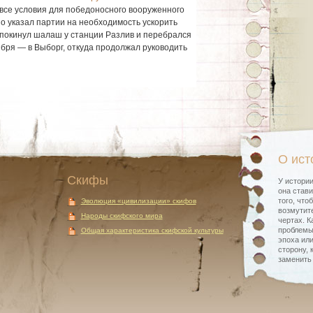
 все условия для победоносного вооруженного
о указал партии на необходимость ускорить
н покинул шалаш у станции Разлив и перебрался
ября — в Выборг, откуда продолжал руководить
О ист
Скифы
У истории
она стави
того, что
Эволюция «цивилизации» скифов
возмутите
Народы скифского мира
чертах. К
проблемы
Общая характеристика скифской культуры
эпоха или
сторону, 
заменить