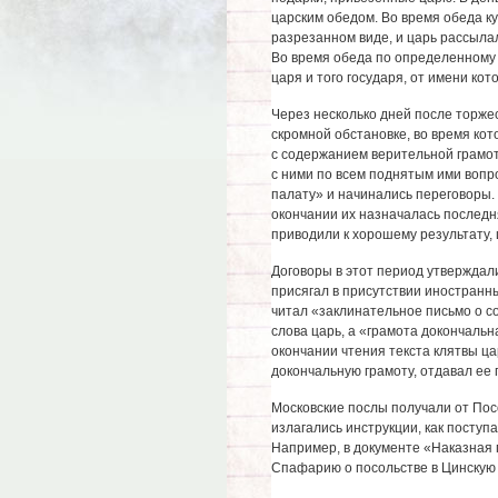
царским обедом. Во время обеда ку
разрезанном виде, и царь рассылал 
Во время обеда по определенному
царя и того государя, от имени кот
Через несколько дней после торже
скромной обстановке, во время кот
с содержанием верительной грамот
с ними по всем поднятым ими вопр
палату» и начинались переговоры. 
окончании их назначалась послед
приводили к хорошему результату, 
Договоры в этот период утверждал
присягал в присутствии иностранн
читал «заклинательное письмо о с
слова царь, а «грамота докончальн
окончании чтения текста клятвы цар
докончальную грамоту, отдавал ее 
Московские послы получали от Посо
излагались инструкции, как поступат
Например, в документе «Наказная п
Спафарию о посольстве в Цинскую