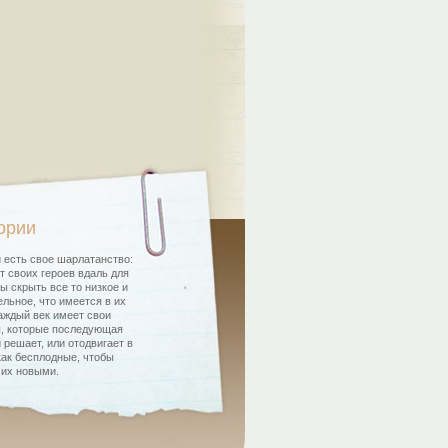
ории
 есть свое шарлатанство:
т своих героев вдаль для
бы скрыть все то низкое и
льное, что имеется в их
аждый век имеет свои
, которые последующая
 решает, или отодвигает в
как бесплодные, чтобы
 их новыми.