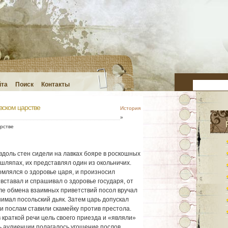
йта
Поиск
Контакты
вском царстве
История
»
рстве
вдоль стен сидели на лавках бояре в роскошных
шляпах, их представлял один из окольничих.
домлялся о здоровье царя, и произносил
 вставал и спрашивал о здоровье государя, от
ле обмена взаимных приветствий посол вручал
имал посольский дьяк. Затем царь допускал
ки послам ставили скамейку против престола.
 краткой речи цель своего приезда и «являли»
ь аудиенции полагалось угощение послов