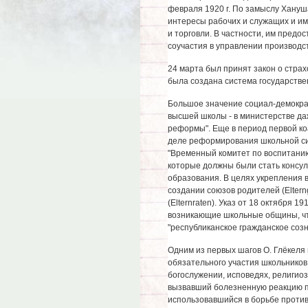
февраля 1920 г. По замыслу Хану
интересы рабочих и служащих и им
и торговли. В частности, им предо
соучастия в управлении производс
24 марта был принят закон о стра
была создана система государстве
Большое значение социал-демокр
высшей школы - в министерстве да
реформы". Еще в период первой к
деле реформирования школьной сис
"Временный комитет по воспитанию
которые должны были стать консу
образования. В целях укрепления 
создании союзов родителей (Eltern
(Elternraten). Указ от 18 октября 
возникающие школьные общины, чт
"республиканское гражданское созн
Одним из первых шагов О. Глёкеля
обязательного участия школьников
богослужении, исповедях, религио
вызвавший болезненную реакцию п
использовавшийся в борьбе против