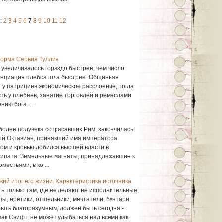
:
2
3
4
5
6
7
8
9
10
11
12
форма Сервия Туллия
 увеличивалось гораздо быстрее, чем число
енциация плебса шла быстрее. Общинная
 у патрициев экономическое расслоение, тогда
ть у плебеев, занятие торговлей и ремеслами
нию бога ...
 более полувека сотрясавших Рим, закончилась
ный Октавиан, принявший имя императора
зом и кровью добился высшей власти в
ципата. Земельные магнаты, принадлежавшие к
естьями, в ко ...
ий итог его жизни. Характеристика источника
ь только там, где ее делают не исполнительные,
ы, еретики, отшельники, мечтатели, бунтари,
быть благоразумным, должен быть сегодня -
как Свифт, не может улыбаться над всеми как