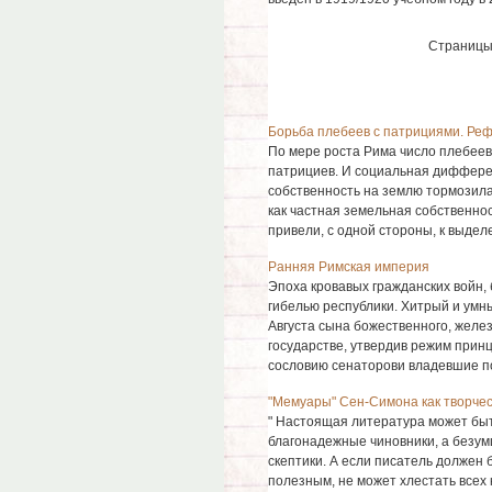
Страницы
Борьба плебеев с патрициями. Ре
По мере роста Рима число плебеев
патрициев. И социальная диффер
собственность на землю тормозила
как частная земельная собственнос
привели, с одной стороны, к выделе
Ранняя Римская империя
Эпоха кровавых гражданских войн,
гибелью республики. Хитрый и ум
Августа сына божественного, желе
государстве, утвердив режим прин
сословию сенаторови владевшие пом
"Мемуары" Сен-Симона как творческ
" Настоящая литература может быт
благонадежные чиновники, а безумц
скептики. А если писатель должен 
полезным, не может хлестать всех 