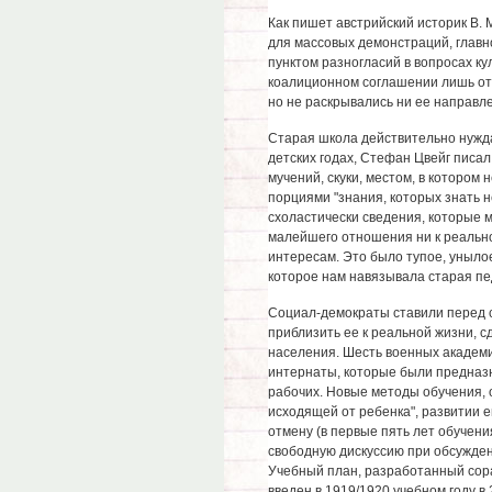
Как пишет австрийский историк В.
для массовых демонстраций, глав
пунктом разногласий в вопросах ку
коалиционном соглашении лишь о
но не раскрывались ни ее направле
Старая школа действительно нужд
детских годах, Стефан Цвейг писа
мучений, скуки, местом, в которо
порциями "знания, которых знать н
схоластически сведения, которые 
малейшего отношения ни к реально
интересам. Это было тупое, унылое
которое нам навязывала старая пед
Социал-демократы ставили перед с
приблизить ее к реальной жизни, 
населения. Шесть военных академ
интернаты, которые были предназ
рабочих. Новые методы обучения, 
исходящей от ребенка", развитии е
отмену (в первые пять лет обучен
свободную дискуссию при обсужден
Учебный план, разработанный сора
введен в 1919/1920 учебном году в