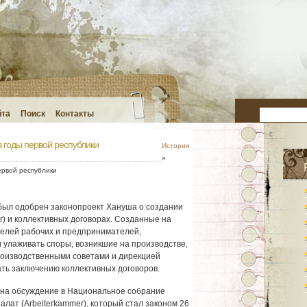
йта
Поиск
Контакты
 годы первой республики
История
»
ервой республики
ыл одобрен законопроект Хануша о создании
r) и коллективных договорах. Созданные на
телей рабочих и предпринимателей,
улаживать споры, возникшие на производстве,
производственными советами и дирекцией
ать заключению коллективных договоров.
 на обсуждение в Национальное собрание
алат (Arbeiterkammer), который стал законом 26