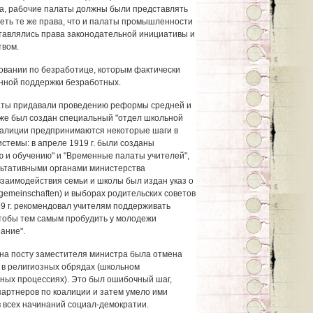
ша, рабочие палаты должны были представлять
еть те же права, что и палаты промышленности
ставлялись права законодательной инициативы и
твом.
ховании по безработице, которым фактически
нной поддержки безработных.
аты придавали проведению реформы средней и
же был создан специальный "отдел школьной
оалиции предпринимаются некоторые шаги в
темы: в апреле 1919 г. были созданы
 и обучению" и "Временные палаты учителей",
льтативными органами министерства
взаимодействия семьи и школы был издан указ о
gemeinschaften) и выборах родительских советов
1919 г. рекомендовал учителям поддерживать
обы тем самым пробудить у молодежи
ание".
 на посту заместителя министра была отмена
 в религиозных обрядах (школьном
зных процессиях). Это был ошибочный шаг,
артнеров по коалиции и затем умело ими
 всех начинаний социал-демократии.