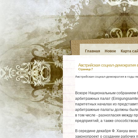
Главная
Новое
Карта са
Австрийская социал-демократия в
Страница 7
Австрийская социал-демократия в годы п
Вскоре Национальным собранием б
арбитражных палат (Einigungsamte
паритетных началах из представи
арбитражные палаты должны были 
в том числе - разногласия между 
предприятий, а также способствов
В середине декабря Ф. Хануш внес
законопроект о создании рабочих п