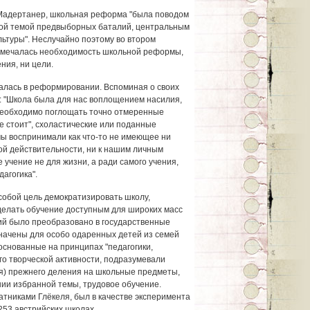
 Мадертанер, школьная реформа "была поводом
ной темой предвыборных баталий, центральным
льтуры". Неслучайно поэтому во втором
тмечалась необходимость школьной реформы,
ния, ни цели.
алась в реформировании. Вспоминая о своих
л: "Школа была для нас воплощением насилия,
м необходимо поглощать точно отмеренные
е стоит", схоластические или поданные
мы воспринимали как что-то не имеющее ни
й действительности, ни к нашим личным
 учение не для жизни, а ради самого учения,
агогика".
обой цель демократизировать школу,
сделать обучение доступным для широких масс
ий было преобразовано в государственные
начены для особо одаренных детей из семей
основанные на принципах "педагогики,
го творческой активности, подразумевали
ия) прежнего деления на школьные предметы,
ии избранной темы, трудовое обучение.
тниками Глёкеля, был в качестве эксперимента
 253 австрийских школах.