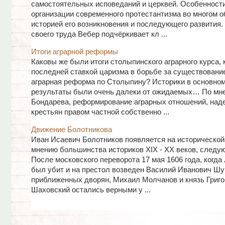
самостоятельных исповеданий и церквей. Особенности
организации современного протестантизма во многом 
историей его возникновения и последующего развития.
своего труда Вебер подчёркивает кл ...
Итоги аграрной реформы
Каковы же были итоги столыпинского аграрного курса,
последней ставкой царизма в борьбе за существовани
аграрная реформа по Столыпину? Историки в основном
результаты были очень далеки от ожидаемых… По мн
Бондарева, реформирование аграрных отношений, над
крестьян правом частной собственно ...
Движение Болотникова
Иван Исаевич Болотников появляется на исторической 
мнению большинства историков XIX - XX веков, следу
После московского переворота 17 мая 1606 года, когда
был убит и на престол возведен Василий Иванович Шуй
приближенных дворян, Михаил Молчанов и князь Григо
Шаховский остались верными у ...