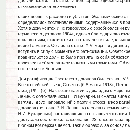
добычи нефти. По статье IX договаривающиеся сторон
отказывались от возмещения
своих военных расходов и убытков. Экономические от
определялись постановлениями, содержащимися в при
Хотя в документах и не говорилось о возобновлении ру
германского договора 1904г., однако благодаря эконом
приложениям, фактически он оставался в силе, к выго
всего Германии. Согласно статье XIV, мирный договор
вступить в силу с момента его ратификации. Советско
правительство должно было принять на себя обязател
произвести обмен ратификационными грамотами. Обм
состояться в Берлине.
Для ратификации Брестского договора был созван IV 
Всероссийский съезд Советов (6-8 марта 1918г., Петрогр
съезд РКП (б). На съезде партии с докладом о мире вы
Ленин, с содокладчиком Н. И Бухарин. В сжатом виде 
взгляды двух направлений в партии: сторонников рати
договора (во главе В.И. Лениным) и «левых коммунисто
Н.И. Бухариным) настаивавших на его аннулировании.
дискуссии состоялось голосование: 28 голосов «за», пр
и одном воздержавшемся. Таким образом, за основу б