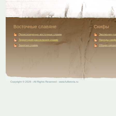
Восточные славяне
Скифы
Происхождение восточных славян
Эволюция «ц
Территория расселения славян
Народы скиф
Занятия славян
Общая характ
Copyright © 2026 - All Rights Reserved - www.fullistoria.ru