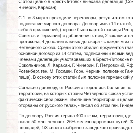
С этой целью в Брест-Литовск выехала делегация (Со
Чичерин, Карахан).
С 1 по 3 марта проходили переговоры, результатом ко
подписание мирного договора. Договор имел 14 статей,
себя 5 приложений, (первое было картой границы Респ
Советов и Германии) и добавления к ним, 2 заключите
протокола, 4 дополнительных договора - с каждым из 
Четверного союза. Среди этого обилия документов гл
основной договор из 14 статей, подписанный всеми в
членами делегаций участвовавших в Брест-Литовске пе
Сокольников, Л. Карахан, Г. Чичерин, Г. Петровский, Р.
Розенберг, ген. М. Гофман, Горн, Чернин, полковник Ган
паша). В основу этих статей был положен германский 
Согласно договору, от России отторгались большие по
территории, на которых страны Четверного союза уста
фактически свой режим. «Большие территории и целы
оторваны от русского тела», - писал об этом ген. Гинде
По договору Россия теряла 400тыс км, территории, где
около 50 млн. человек; 26% железнодорожных путей, 
площадей, 1/3 своего фабрично-заводского производств