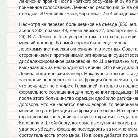
ленинский проект. После краткого обсуждения было п
поименное голосование. Ленинская резолюция была о
съездом. 30 человек - «за», «против» - 2 и 4 «воздержа
Несмотря на перевес большевиков на съезде (856 чел.
эсеров 292, правых 49, меньшевиков 27, беспартийных 
26). В.И. Ленин не был уверен в том, что съезд ратифи
мирный договор. В самой партии было еще сильна
левокоммунистическая оппозиция, а в местных Совет
сторонниками и противниками ратификации существов
дисбалансированное равновесие: по 11 центральным гу
высказались за необходимость войны. Это вынудило 
Ленина политический маневр. Накануне открытия съез
заседании неполного состава фракции большевиков, о
что речь идет не о мире с Германией, а только о подпи
формального соглашения для получения передышки. И
после этого большинство фракции одобрило ратифика
договора. Что же касается левых эсеров, то первонача
мнения по ратификации во фракции не было. На перво
фракционном заседании накануне открытия съезда чл
Карелину и Штейнбергу, которые выступили против ра
удалось убедить фракцию последовать за их мнением 
состоятельность этого мира. Но в ходе дебатов по это