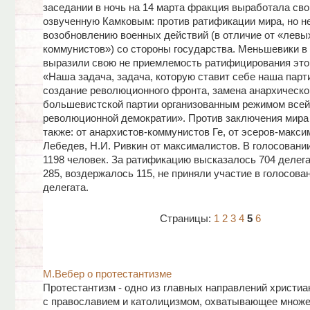
заседании в ночь на 14 марта фракция выработала св
озвученную Камковым: против ратификации мира, но н
возобновлению военных действий (в отличие от «левы
коммунистов») со стороны государства. Меньшевики в
выразили свою не приемлемость ратифицирования этог
«Наша задача, задача, которую ставит себе наша парти
создание революционного фронта, замена анархическо
большевистской партии организованным режимом всей
революционной демократии». Против заключения мира
также: от анархистов-коммунистов Ге, от эсеров-макс
Лебедев, Н.И. Ривкин от максималистов. В голосовани
1198 человек. За ратификацию высказалось 704 делега
285, воздержалось 115, не приняли участие в голосова
делегата.
Страницы:
1
2
3
4
5
6
М.Вебер о протестантизме
Протестантизм - одно из главных направлений христиа
с православием и католицизмом, охватывающее множе