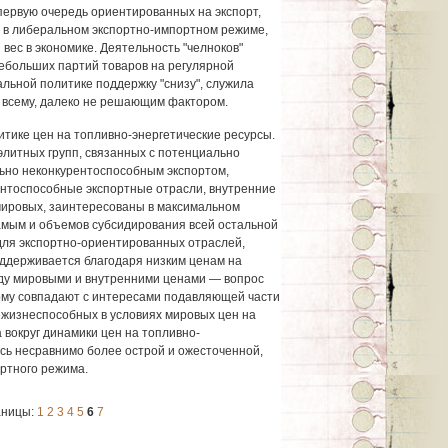
 первую очередь ориентированных на экспорт,
 в либеральном экспортно-импортном режиме,
вес в экономике. Деятельность "челноков"
ебольших партий товаров на регулярной
льной политике поддержку "снизу", служила
о всему, далеко не решающим фактором.
итике цен на топливно-энергетические ресурсы.
элитных групп, связанных с потенциально
ьно неконкурентоспособным экспортом,
ентоспособные экспортные отрасли, внутренние
мировых, заинтересованы в максимальном
амым и объемов субсидирования всей остальной
 для экспортно-ориентированных отраслей,
ддерживается благодаря низким ценам на
ду мировыми и внутренними ценами — вопрос
ому совпадают с интересами подавляющей части
нежизнеспособных в условиях мировых цен на
 вокруг динамики цен на топливно-
сь несравнимо более острой и ожесточенной,
ортного режима.
аницы:
1
2
3
4
5
6
7