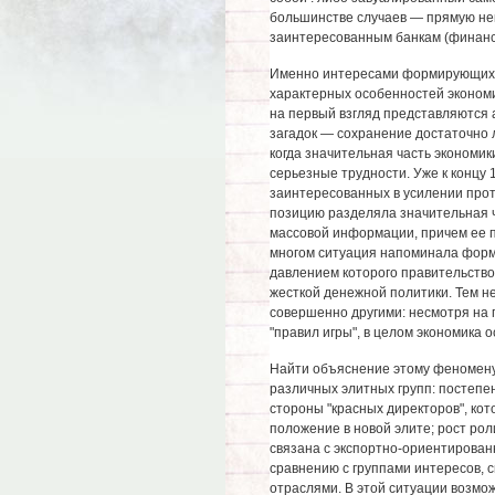
большинстве случаев — прямую не
заинтересованным банкам (финан
Именно интересами формирующихся
характерных особенностей эконом
на первый взгляд представляются
загадок — сохранение достаточно 
когда значительная часть экономи
серьезные трудности. Уже к концу 
заинтересованных в усилении прот
позицию разделяла значительная ч
массовой информации, причем ее п
многом ситуация напоминала форм
давлением которого правительство
жесткой денежной политики. Тем не
совершенно другими: несмотря на
"правил игры", в целом экономика 
Найти объяснение этому феномену 
различных элитных групп: постепе
стороны "красных директоров", кот
положение в новой элите; рост рол
связана с экспортно-ориентирован
сравнению с группами интересов,
отраслями. В этой ситуации возмо