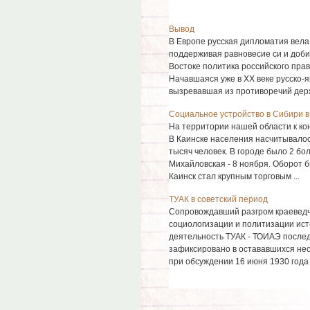
Вывод
В Европе русская дипломатия вела
поддерживая равновесие си и доби
Востоке политика российского пра
Начавшаяся уже в ⅩⅩ веке русско-я
вызревавшая из противоречий держа
Социальное устройство в Сибири в 
На территории нашей области к кон
В Каинске населения насчитывалос
тысяч человек. В городе было 2 бо
Михайловская - 8 ноября. Оборот б
Каинск стал крупным торговым ...
ТУАК в советский период
Сопровождавший разгром краеведч
социологизации и политизации ист
деятельность ТУАК - ТОИАЭ послед
зафиксировано в остававшихся не
при обсуждении 16 июня 1930 года 