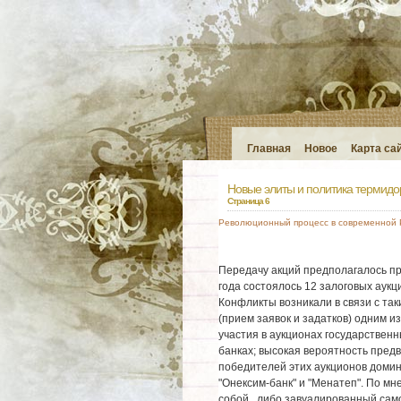
Главная
Новое
Карта са
Новые элиты и политика термидо
Страница 6
Революционный процесс в современной 
Передачу акций предполагалось пр
года состоялось 12 залоговых аук
Конфликты возникали в связи с так
(прием заявок и задатков) одним и
участия в аукционах государствен
банках; высокая вероятность предв
победителей этих аукционов домин
"Онексим-банк" и "Менатеп". По мн
собой . либо завуалированный сам