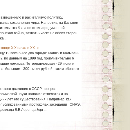
 взвешенную и расчетливую политику,
ваясь сохранения мира. Напротив, на Дальнем
вительства была не столь продуманной.
понская война, захватническая с обеих сторон,
 ...
конце XIX начале ХХ вв.
цу 19 века было два города: Каинск и Колывань.
ь, по данным на 1899 год, приблизительно 6
льшие ярмарки: Петропавловская - 29 июня и
ыл большим - 300 тысяч рублей, таким образом
еского движения в СССР процесс
орической науки наложил отпечаток и на
них лет его существования. Например, как
опубликованными протоколах заседаний ТОИАЭ,
доклада В.В.Лоренца &qu ...