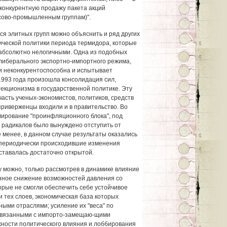
конкурентную продажу пакета акций
сово-промышленным группам)".
 элитных групп можно объяснить и ряд других
ической политики периода термидора, которые
 абсолютно нелогичными. Одна из подобных
либерального экспортно-импортного режима,
ки неконкурентоспособна и испытывает
1993 года произошла консолидация сил,
екционизма в государственной политике. Эту
асть ученых-экономистов, политиков, средств
риверженцы входили и в правительство. Во
ирование "проинфляционного блока", под
 радикалов было вынуждено отступить от
 менее, в данном случае результаты оказались
 периодически происходившие изменения
оставалась достаточно открытой.
можно, только рассмотрев в динамике влияние
нное снижение возможностей давления со
орые не смогли обеспечить себе устойчивое
и тех слоев, экономическая база которых
ными отраслями; усиление их "веса" по
 связанными с импорто-замещаю-щими
жности политического влияния и лоббирования