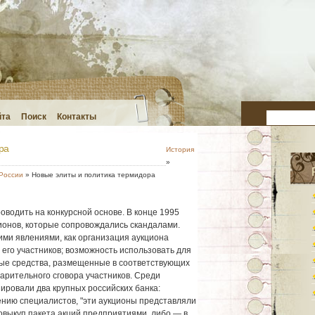
йта
Поиск
Контакты
ра
История
»
России
» Новые элиты и политика термидора
оводить на конкурсной основе. В конце 1995
ционов, которые сопровождались скандалами.
ими явлениями, как организация аукциона
з его участников; возможность использовать для
ные средства, размещенные в соответствующих
арительного сговора участников. Среди
ировали два крупных российских банка:
ению специалистов, "эти аукционы представляли
овыкуп пакета акций предприятиями, либо — в