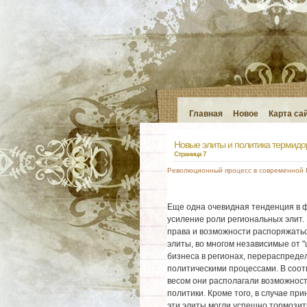
Главная
Новое
Карта са
Новые элиты и политика термидо
Страница 7
Революционный процесс в современной 
Еще одна очевидная тенденция в 
усиление роли региональных элит.
права и возможности распоряжатьс
элиты, во многом независимые от "
бизнеса в регионах, перераспред
политическими процессами. В соот
весом они располагали возможнос
политики. Кроме того, в случае пр
эти элиты могли успешно тормозит