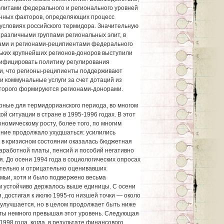
элитами федерального и регионального уровней
енных факторов, определяющих процесс
условиях российского термидора. Значительную
 различными группами региональных элит, в
ами и регионами-реципиентами федерального
льких крупнейших регионов-доноров выступили
нифицировать политику регулирования
ии, что регионы-реципиенты поддерживают
и коммунальные услуги за счет дотаций из
торого формируются регионами-донорами.
рные для термидорианского периода, во многом
й ситуации в стране в 1995-1996 годах. В этот
номическому росту, более того, по многим
ние продолжало ухудшаться: усилились
, в кризисном состоянии оказалась бюджетная
аработной платы, пенсий и пособий негативно
. До осени 1994 года в социологических опросах
тельно и отрицательно оценивавших
мьи, хотя и было подвержено весьма
м устойчиво держалось выше единицы. С осени
, достигая к июлю 1995-го низшей точки — около
 улучшается, но в целом продолжает быть ниже
ты немного превышая этот уровень. Следующая
998 года, когда, в результате финансового