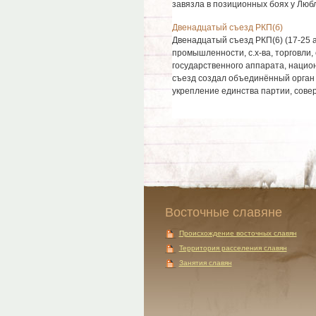
завязла в позиционных боях у Любл
Двенадцатый съезд РКП(б)
Двенадцатый съезд РКП(6) (17-25 а
промышленности, с.х-ва, торговли
государственного аппарата, нацио
съезд создал объединённый орган 
укрепление единства партии, совер
Восточные славяне
Происхождение восточных славян
Территория расселения славян
Занятия славян