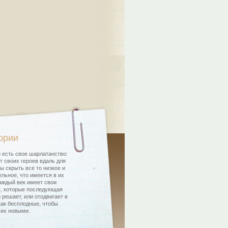
ории
 есть свое шарлатанство:
т своих героев вдаль для
бы скрыть все то низкое и
льное, что имеется в их
аждый век имеет свои
, которые последующая
 решает, или отодвигает в
как бесплодные, чтобы
 их новыми.