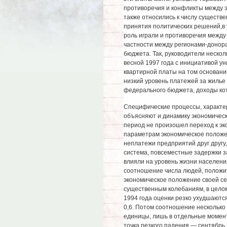
противоречия и конфликты между 
также относились к числу существ
принятия политических решений,в 
роль играли и противоречия между
частности между регионами-донор
бюджета. Так, руководители неско
весной 1997 года с инициативой у
квартирной платы на том основан
низкий уровень платежей за жилье 
федерального бюджета, доходы ко
Специфические процессы, характе
объясняют и динамику экономическо
период не произошел переход к эко
параметрам экономическое положе
неплатежи предприятий друг другу
система, повсеместные задержки з
влияли на уровень жизни населения
соотношение числа людей, положи
экономическое положение своей се
существенным колебаниям, в цело
1994 года оценки резко ухудшаются
0,6. Потом соотношение несколько
единицы, лишь в отдельные момен
точка резкого падения — сентябрь 1