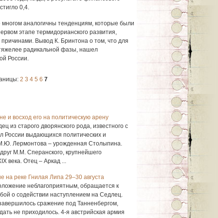
тигло 0,4.
 многом аналогичны тенденциям, которые были
первом этапе термидорианского развития,
причинами. Вывод К. Бринтона о том, что для
тяжелее радикальной фазы, нашел
ой России.
аницы:
2
3
4
5
6
7
е и восход его на политическую арену
ц из старого дворянского рода, известного с
ал России выдающихся политических и
М.Ю. Лермонтова – урожденная Столыпина.
друг М.М. Сперанского, крупнейшего
X века. Отец – Аркад ...
е на реке Гнилая Липа 29–30 августа
положение неблагоприятным, обращается к
бой о содействии наступлением на Седлец.
 завершилось сражение под Танненбергом,
идать не приходилось. 4-я австрийская армия