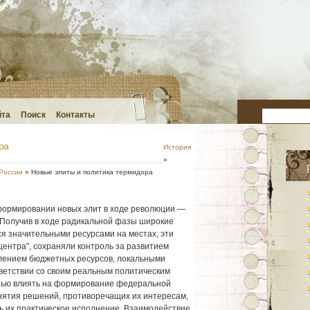
йта
Поиск
Контакты
ра
История
»
России
» Новые элиты и политика термидора
формировании новых элит в ходе революции —
 Получив в ходе радикальной фазы широкие
я значительными ресурсами на местах, эти
центра", сохраняли контроль за развитием
елением бюджетных ресурсов, локальными
ветствии со своим реальным политическим
тью влиять на формирование федеральной
инятия решений, противоречащих их интересам,
ь их практическое исполнение. Взаимодействие,