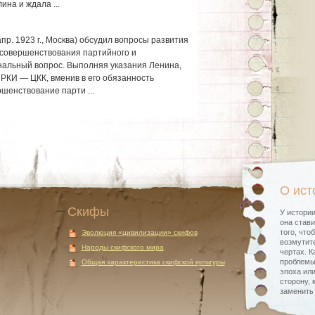
ина и ждала ...
пр. 1923 г., Москва) обсудил вопросы развития
, совершенствования партийного и
нальный вопрос. Выполняя указания Ленина,
РКИ — ЦКК, вменив в его обязанность
шенствование парти ...
О ист
Скифы
У истории
она стави
того, что
Эволюция «цивилизации» скифов
возмутите
Народы скифского мира
чертах. К
проблемы
Общая характеристика скифской культуры
эпоха или
сторону, 
заменить