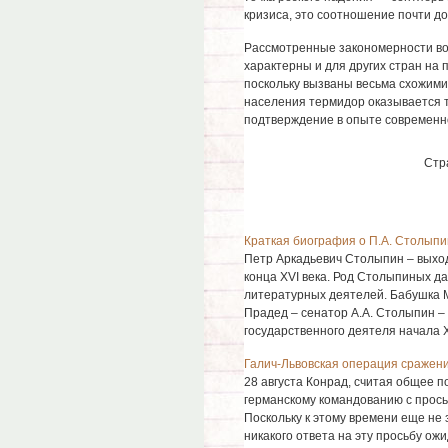
кризиса, это соотношение почти дос
Рассмотренные закономерности во
характерны и для других стран на 
поскольку вызваны весьма схожими 
населения термидор оказывается 
подтверждение в опыте современн
Стр
Краткая биография о П.А. Столыпин
Петр Аркадьевич Столыпин – выходе
конца XVI века. Род Столыпиных д
литературных деятелей. Бабушка 
Прадед – сенатор А.А. Столыпин – 
государственного деятеля начала XI
Галич-Львовская операция сражени
28 августа Конрад, считая общее 
германскому командованию с прось
Поскольку к этому времени еще не
никакого ответа на эту просьбу ож