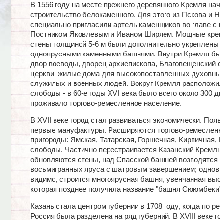
В 1556 году на месте прежнего деревянного Кремля на
строительство белокаменного. Для этого из Пскова и 
специально пригласили артель каменщиков во главе с
Постником Яковлевым и Иваном Ширяем. Мощные кре
стены толщиной 5-6 м были дополнительно укреплены
одноярусными каменными башнями. Внутри Кремля бы
двор воеводы, дворец архиепископа, Благовещенский с
церкви, жилые дома для высокопоставленных духовны
служилых и военных людей. Вокруг Кремля расположи
слободы - в 60-е годы XVI века было всего около 300 д
проживало торгово-ремесленное население.
В XVII веке город стал развиваться экономически. По
первые мануфактуры. Расширяются торгово-ремеслен
пригороды: Ямская, Татарская, Горшечная, Кирпичная,
слободы. Частично перестраивается Казанский Кремль
обновляются стены, над Спасской башней возводятся
восьмигранных яруса с шатровым завершением; однов
видимо, строится многоярусная башня, увенчанная вы
которая позднее получила название "башня Сююмбеки"
Казань стала центром губернии в 1708 году, когда по р
Россия была разделена на ряд губерний. В XVIII веке г