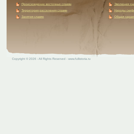
Происхождение восточных славян
Эволюция «ц
Территория расселения славян
Народы скиф
Занятия славян
Общая характ
Copyright © 2026 - All Rights Reserved - www.fullistoria.ru