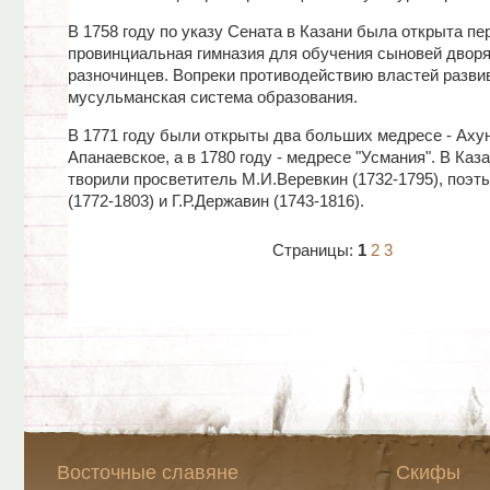
В 1758 году по указу Сената в Казани была открыта пе
провинциальная гимназия для обучения сыновей дворя
разночинцев. Вопреки противодействию властей разви
мусульманская система образования.
В 1771 году были открыты два больших медресе - Аху
Апанаевское, а в 1780 году - медресе "Усмания". В Каз
творили просветитель М.И.Веревкин (1732-1795), поэт
(1772-1803) и Г.Р.Державин (1743-1816).
Страницы:
1
2
3
Восточные славяне
Скифы