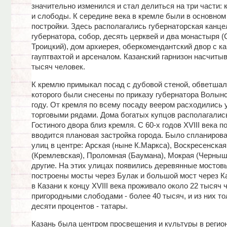
значительно изменился и стал делиться на три части: 
и слободы. К середине века в кремле были в основно
постройки. Здесь располагались губернаторская канце
губернатора, собор, десять церквей и два монастыря (
Троицкий), дом архиерея, оберкомендантский двор с к
гауптвахтой и арсеналом. Казанский гарнизон насчитыв
тысяч человек.
К кремлю примыкал посад с дубовой стеной, обветша
которого были снесены по приказу губернатора Волынс
году. От кремля по всему посаду веером расходились 
торговыми рядами. Дома богатых купцов располагались
Гостиного двора близ кремля. С 60-х годов XVIII века п
вводится плановая застройка города. Было спланиров
улиц в центре: Арская (ныне К.Маркса), Воскресенская
(Кремлевская), Проломная (Баумана), Мокрая (Черныш
другие. На этих улицах появились деревянные мостов
построены мосты через Булак и большой мост через Ка
в Казани к концу XVIII века проживало около 22 тысяч ч
пригородными слободами - более 40 тысяч, и из них то
десяти процентов - татары.
Казань была центром просвещения и культуры в регион