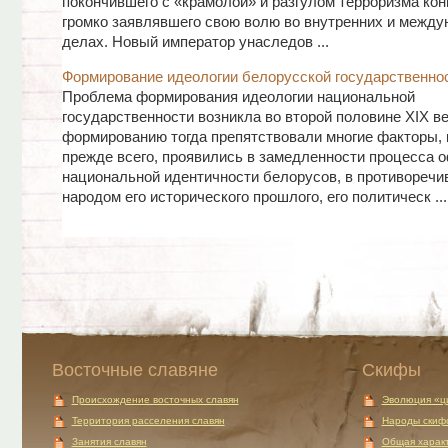
покончившего с «крамолой» и разгулом терроризма конц
громко заявлявшего свою волю во внутренних и межд
делах. Новый император унаследов ...
Формирование идеологии белорусской государственно
Проблема формирования идеологии национальной
государственности возникла во второй половине ХІХ ве
формированию тогда препятствовали многие факторы, 
прежде всего, проявились в замедленности процесса 
национальной идентичности белорусов, в противоречи
народом его исторического прошлого, его политическ ...
Восточные славяне
Скифы
Происхождение восточных славян
Эволюция «ц
Территория расселения славян
Народы скиф
Занятия славян
Общая характ