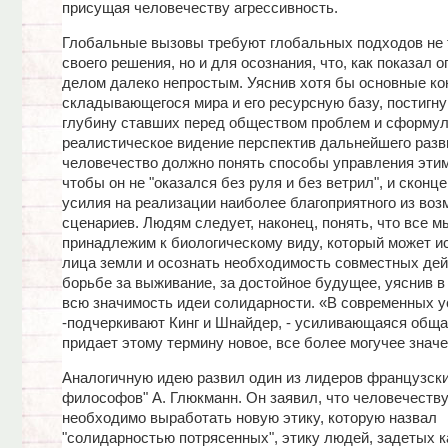
присущая человечеству агрессивность.
Глобальные вызовы требуют глобальных подходов не 
своего решения, но и для осознания, что, как показал о
делом далеко непростым. Уяснив хотя бы основные ко
складывающегося мира и его ресурсную базу, постигну
глубину ставших перед обществом проблем и сформу
реалистическое видение перспектив дальнейшего разв
человечество должно понять способы управления эти
чтобы он не "оказался без руля и без ветрил", и сконц
усилия на реализации наиболее благоприятного из во
сценариев. Людям следует, наконец, понять, что все м
принадлежим к биологическому виду, который может и
лица земли и осознать необходимость совместных дей
борьбе за выживание, за достойное будущее, уяснив в
всю значимость идеи солидарности. «В современных у
-подчеркивают Кинг и Шнайдер, - усиливающаяся обща
придает этому термину новое, все более могучее значе
Аналогичную идею развил один из лидеров французски
философов" А. Глюкманн. Он заявил, что человечеств
необходимо выработать новую этику, которую назвал
"солидарностью потрясенных", этику людей, задетых 