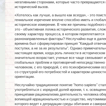
негативными сторонами, которые часто превращаются 
исторический вызов.
«Хотелось как лучше, а вышло как всегда», - это поист
гениальное изречение вполне способно иметь и глобал
историческое измерение. В чем же причины подобного 
это - объективная логика исторического развития, сло
своему характеру процесса, в котором переплетаются
разнонаправленные факторы? Неслучайно еще в дале
времена был сформулирован принцип "Каждый отвечае
поступки, а не за их результаты". Однако примечательн
настоящее время, когда роль личности в историческом
значительно возрастает, ученые все чаще связывают и
глобальных проблем и противоречий непосредственно
человеком, с его природой, с его психофизическими ос
со структурой его потребностей и характером ценност
ориентации.
Неслучайно традиционное понятие "homo sapiens" ста
употребляться с изрядной долей иронии, т. к. освященн
принципами рационализма деятельность человека обе
вопиющей иррациональностью и существо, неутомимая
которого ведет к деградации среды обитания и самора