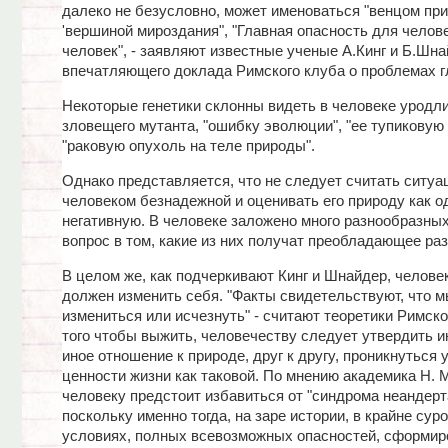
далеко не безусловно, может именоваться "венцом пр
'вершиной мироздания", "Главная опасность для челове
человек", - заявляют известные ученые А.Кинг и Б.Шна
впечатляющего доклада Римского клуба о проблемах г
Некоторые генетики склонны видеть в человеке уродли
зловещего мутанта, "ошибку эволюции", "ее тупиковую 
"раковую опухоль на теле природы".
Однако представляется, что не следует считать ситуа
человеком безнадежной и оценивать его природу как о
негативную. В человеке заложено много разнообразных
вопрос в том, какие из них получат преобладающее раз
В целом же, как подчеркивают Кинг и Шнайдер, челове
должен изменить себя. "Факты свидетельствуют, что 
измениться или исчезнуть" - считают теоретики Римско
того чтобы выжить, человечеству следует утвердить и
иное отношение к природе, друг к другу, проникнуться 
ценности жизни как таковой. По мнению академика Н. 
человеку предстоит избавиться от "синдрома неандерт
поскольку именно тогда, на заре истории, в крайне сур
условиях, полных всевозможных опасностей, сформир