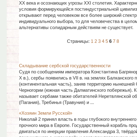
XX века и осознающих угрозы XXI столетия. Характерно
условия формирующейся постиндустриальной цивили
открывают перед человеком все более широкий спектр
индивидуального выбора, то для человечества в цело
альтернативы солидарным действиям не существует.
Страницы:
1
2
3
4
5
6
7
8
Складывание сербской государственности
Судя по сообщениям императора Константина Багрянор
X в.), сербы появились в VII в. на землях Балканского
(континентальная часть), заняв территорию нынешней 
Черногории (южная часть Далматинского побережья). 
называет сербами также обитателей Неретвлянской о
(Пагания), Требинья (Травуния) и ...
«Хозяин Земли Русской»
Николай 2 принял власть в годы глубокого внутреннего
прочного мира в Европе. Государственный корабль пр
двигаться по инерции правления Александра 3, твёрдо