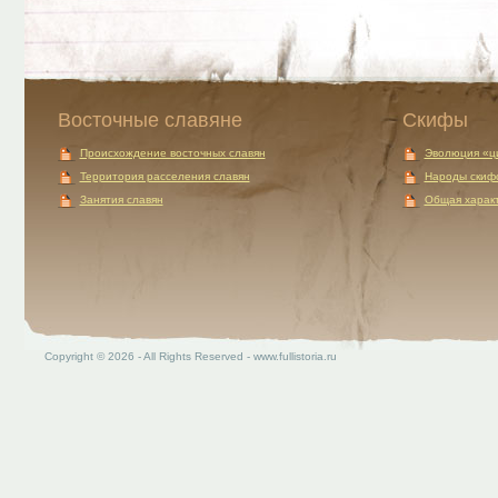
Восточные славяне
Скифы
Происхождение восточных славян
Эволюция «ц
Территория расселения славян
Народы скиф
Занятия славян
Общая характ
Copyright © 2026 - All Rights Reserved - www.fullistoria.ru