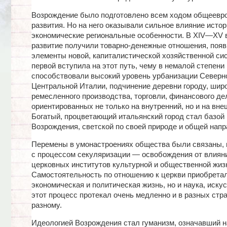
Возрождение было подготовлено всем ходом общеевро
развития. Но на него оказывали сильное влияние истор
экономические региональные особенности. В XIV—XV 
развитие получили товарно-денежные отношения, поя
элементы новой, капиталистической хозяйственной си
первой вступила на этот путь, чему в немалой степени
способствовали высокий уровень урбанизации Северн
Центральной Италии, подчинение деревни городу, шир
ремесленного производства, торговли, финансового де
ориентированных не только на внутренний, но и на вне
Богатый, процветающий итальянский город стал базой
Возрождения, светской по своей природе и общей напр
Перемены в умонастроениях общества были связаны, 
с процессом секуляризации — освобождения от влияни
церковных институтов культурной и общественной жиз
Самостоятельность по отношению к церкви приобретал
экономическая и политическая жизнь, но и наука, искус
этот процесс протекал очень медленно и в разных стра
разному.
Идеологией Возрождения стал гуманизм, означавший н