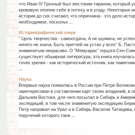
что Иван IV Грозный был жестоким тираном, который у
кровавую эпопею себе в потеху и в угоду. Некоторые 
истории до сих считают, что опричнина - это дело исто
необходимое, поскольк ...
Историографический очерк
" Цель творчества - самоотдача, А не шумиха, не успех
ничего не знача, Быть притчей на устах у всех" Б. Паст
знаменитым некрасиво. О "Мемуарах" герцога Сен-Сим
существует обширная литература, эта книга изучалась
точек зрения - как исторический источник, как памятник
...
Наука
Впервые наука появилась в России при Петре Великом
заинтересован в составлении карт своих владений, в о
Дальнем Востоке, для чего посылал в Сибирь и Амери
экспедиций, в том числе знаменитую экспедицию Беринг
Петр направил на Урал и в Сибирь Василия Татищева, 
поручений которого такж ...