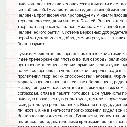
высокого достоинства человеческой личности и ее тво
способностей. Гуманистическая идея активной жизнед
человека противоречила проповедуемым идеям пассив
терпеливого ожидания милости Божьей. Знание как осн
творчества провозглашалось гуманистами главной це
человеческого бытия. Система церковных добродетеле
верой уступила место добродетелям разума — знанию,
благоразумию.
Гуманизм решительно порвал с аскетической этикой к
Идее пренебрежения плотью во имя свободы религиозн
противопоставлялись теории гармонии тела и души, чу
во имя совершенства человеческой природы, ради вы
проявления творческих способностей человека. Форм
мораль, оправдывавшая «честное обогащение», радос
жизни, венцом успеха считался высокий престиж семь
сограждан, слава в памяти потомков. Все гуманисты п
высокую нравственную роль труда, ценили творческую
созидательную роль человека. Именно в труде, деяни
личности, а не в знатности происхождения видели они 
благородства и достоинства. Гуманисты, желая того или
являлись последовательными критиками господствова