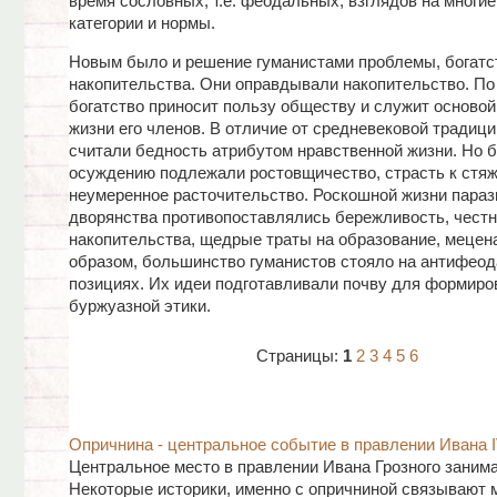
время сословных, т.е. феодальных, взглядов на многие
категории и нормы.
Новым было и решение гуманистами проблемы, богатс
накопительства. Они оправдывали накопительство. По
богатство приносит пользу обществу и служит основой
жизни его членов. В отличие от средневековой традици
считали бедность атрибутом нравственной жизни. Но 
осуждению подлежали ростовщичество, страсть к стяж
неумеренное расточительство. Роскошной жизни пара
дворянства противопоставлялись бережливость, чест
накопительства, щедрые траты на образование, мецена
образом, большинство гуманистов стояло на антифео
позициях. Их идеи подготавливали почву для формиро
буржуазной этики.
Страницы:
1
2
3
4
5
6
Опричнина - центральное событие в правлении Ивана 
Центральное место в правлении Ивана Грозного занима
Некоторые историки, именно с опричниной связывают м