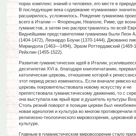
порах комплекс знаний о человеке, его месте в природ
В последующие века содержание «гуманизма» значите
расширилось, усложнилось. Рождение гуманизма прои
всего в Италии — Флоренции, Неаполе, Риме, где возн
гуманистов, а затем оно распространилось по всей Евр
Виднейшими представителями гуманизма были Леон А
(1404-1472), Леонардо Боуни (1370-1444), Джованно пи
Мирандола (1463—1494), Эразм Роттердамский (1469-1
Рейхлин (1455-1522).
Развитие гуманистических идей в Италии, усилившеес
десятилетия XVI в. благодаря книгопечатанию, прерва
католическая церковь, отношение которой к ренессанс
этот период резко изменилось. Если вначале римско-к
церковь покровительствовала новому искусству и не
препятствовала гуманистическому движению, то с сер
она выступала как ярый враг и душитель культуры Во
Столь резкий поворот в позиции церкви был неизбежен
новая идеология и культура во многом противоречили 
религиозно-теологического мировоззрения, церковной 
культуре.
Главным в гуманистическом мировоззрении стало приз