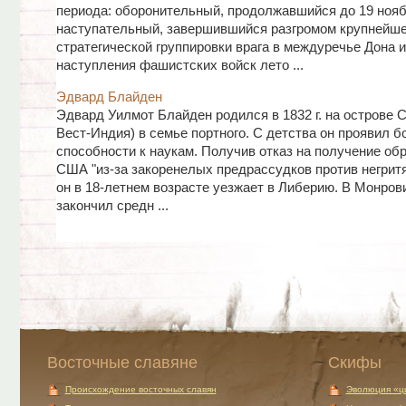
периода: оборонительный, продолжавшийся до 19 ноября
наступательный, завершившийся разгромом крупнейш
стратегической группировки врага в междуречье Дона и
наступления фашистских войск лето ...
Эдвард Блайден
Эдвард Уилмот Блайден родился в 1832 г. на острове С
Вест-Индия) в семье портного. С детства он проявил 
способности к наукам. Получив отказ на получение об
США "из-за закоренелых предрассудков против негритя
он в 18-летнем возрасте уезжает в Либерию. В Монров
закончил средн ...
Восточные славяне
Скифы
Происхождение восточных славян
Эволюция «ц