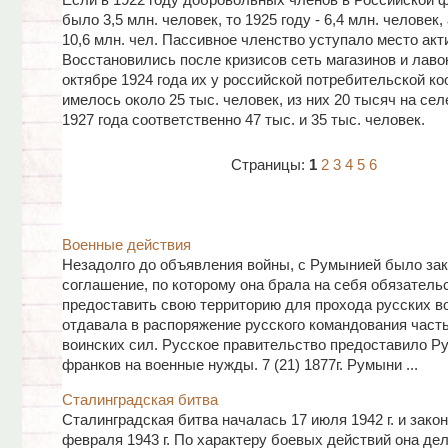
Если в 1922 году добровольных членов в Российской 
было 3,5 млн. человек, то 1925 году - 6,4 млн. человек, 
10,6 млн. чел. Пассивное членство уступало место акт
Восстановились после кризисов сеть магазинов и лавок
октябре 1924 года их у российской потребительской к
имелось около 25 тыс. человек, из них 20 тысяч на селе
1927 года соответственно 47 тыс. и 35 тыс. человек.
Страницы:
1
2
3
4
5
6
Военные действия
Незадолго до объявления войны, с Румынией было за
соглашение, по которому она брала на себя обязатель
предоставить свою территорию для прохода русских во
отдавала в распоряжение русского командования част
воинских сил. Русское правительство предоставило Р
франков на военные нужды. 7 (21) 1877г. Румыни ...
Сталинградская битва
Сталинградская битва началась 17 июля 1942 г. и зако
февраля 1943 г. По характеру боевых действий она дел