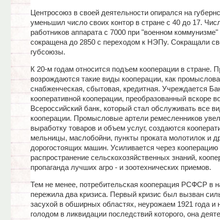
Центросоюз в своей деятельности опирался на губерн
уменьшил число своих контор в стране с 40 до 17. Чис
работников аппарата с 7000 при "военном коммунизме"
сокращена до 2850 с переходом к НЭПу. Сокращали св
губсоюзы.
К 20-м годам относится подъем кооперации в стране. 
возрождаются такие виды кооперации, как промыслова
снабженческая, сбытовая, кредитная. Учреждается Ба
кооперативной кооперации, преобразованный вскоре в
Всероссийский банк, который стал обслуживать все в
кооперации. Промысловые артели ремесленников уве
выработку товаров и объем услуг, создаются кооперат
мельницы, маслобойни, пункты проката молотилок и д
дорогостоящих машин. Усиливается через кооперацию
распространение сельскохозяйственных знаний, коопе
пропаганда лучших агро - и зоотехнических приемов.
Тем не менее, потребительская кооперация РСФСР в 
пережила два кризиса. Первый кризис был вызван си
засухой в обширных областях, неурожаем 1921 года и
голодом в ликвидации последствий которого, она деят