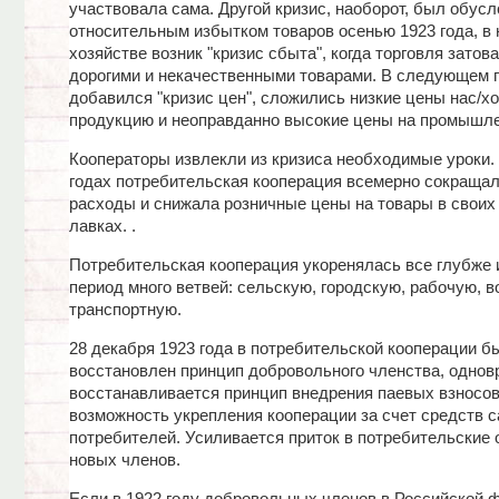
участвовала сама. Другой кризис, наоборот, был обус
относительным избытком товаров осенью 1923 года, в
хозяйстве возник "кризис сбыта", когда торговля затов
дорогими и некачественными товарами. В следующем 
добавился "кризис цен", сложились низкие цены нас/х
продукцию и неоправданно высокие цены на промышл
Кооператоры извлекли из кризиса необходимые уроки. 
годах потребительская кооперация всемерно сокращал
расходы и снижала розничные цены на товары в своих 
лавках. .
Потребительская кооперация укоренялась все глубже и
период много ветвей: сельскую, городскую, рабочую, в
транспортную.
28 декабря 1923 года в потребительской кооперации б
восстановлен принцип добровольного членства, однов
восстанавливается принцип внедрения паевых взносов
возможность укрепления кооперации за счет средств 
потребителей. Усиливается приток в потребительские
новых членов.