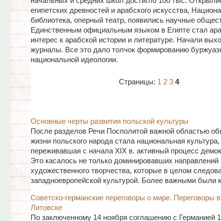
начальных и средних школ достигло 100 тыс. Открыли
египетских древностей и арабского искусства, Национ
библиотека, оперный театр, появились научные общест
Единственным официальным языком в Египте стал ара
интерес к арабской истории и литературе. Начали выхо
журналы. Все это дало толчок формированию буржуаз
национальной идеологии.
Страницы:
1
2
3
4
Основные черты развития польской культуры
После разделов Речи Посполитой важной областью о
жизни польского народа стала национальная культура,
переживавшая с начала XIX в. активный процесс демок
Это касалось не только доминировавших направлений
художественного творчества, которые в целом следова
западноевропейской культурой. Более важными были к 
Советско-германские переговоры о мире. Переговоры в
Литовске
По заключенному 14 ноября соглашению с Германией 1