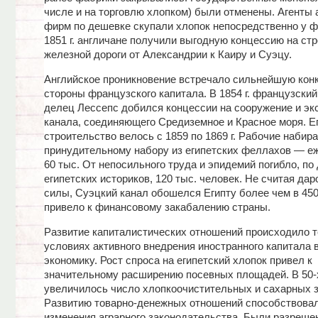
числе и на торговлю хлопком) были отменены. Агенты 
фирм по дешевке скупали хлопок непосредственно у ф
1851 г. англичане получили выгодную концессию на ст
железной дороги от Александрии к Каиру и Суэцу.
Английское проникновение встречало сильнейшую кон
стороны французского капитала. В 1854 г. французский
делец Лессепс добился концессии на сооружение и э
канала, соединяющего Средиземное и Красное моря. Е
строительство велось с 1859 по 1869 г. Рабочие набир
принудительному набору из египетских феллахов — е
60 тыс. От непосильного труда и эпидемий погибло, по
египетских историков, 120 тыс. человек. Не считая да
силы, Суэцкий канал обошелся Египту более чем в 450
привело к финансовому закабалению страны.
Развитие капиталистических отношений происходило т
условиях активного внедрения иностранного капитала 
экономику. Рост спроса на египетский хлопок привел к
значительному расширению посевных площадей. В 50-х
увеличилось число хлопкоочистительных и сахарных з
Развитию товарно-денежных отношений способствовал
изменения аграрного законодательства. Были разреше