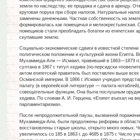
земли по наследству, ее продажа и сдача в аренду. О
круговая порука при сборе налогов. Натуральные нало
заменены денежными. Частная собственность на земл
формировалась как помещичья и мелкокрестьянская. 
помещиков стали преобладать богатеи из египетских а
скупавшие землю.
Социально-экономические сдвиги в известной степени 
политическом положении и культурной жизни Египта. В
Мухаммеда-Али — Исмаил, правивший в 1863—1879 гг.,
султана в 1867 г. титул хедива (по-персидски «повелит
актом египетский правитель был поставлен выше всех
Османской империи. В 1866 г. Исмаил учредил предст
палату (в европейской литературе — палата нотаблей
совещательные функции. Она была послушным орудие
хедива. По словам А. И. Герцена, «Египет въехал на в
парламентаризма».
После непродолжительной паузы, вызванной поражен
Мухаммеда-Али, были продолжены реформы в области
восстановлены старые школы, открыто много новых. 
увеличилось со 185 в 1863 г. до 4685 в 1875 г. Число у