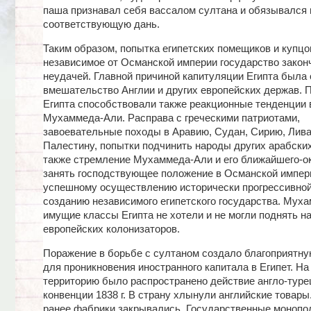
паша признавал себя вассалом султана и обязывался 
соответствующую дань.
Таким образом, попытка египетских помещиков и купцо
независимое от Османской империи государство закон
неудачей. Главной причиной капитуляции Египта была
вмешательство Англии и других европейских держав.
Египта способствовали также реакционные тенденции 
Мухаммеда-Али. Расправа с греческими патриотами,
завоевательные походы в Аравию, Судан, Сирию, Лива
Палестину, попытки подчинить народы других арабских,
также стремление Мухаммеда-Али и его ближайшего-о
занять господствующее положение в Османской импе
успешному осуществлению исторически прогрессивно
созданию независимого египетского государства. Мух
имущие классы Египта не хотели и не могли поднять н
европейских колонизаторов.
Поражение в борьбе с султаном создало благоприятну
для проникновения иностранного капитала в Египет. Ha 
территорию было распространено действие англо-туре
конвенции 1838 г. В страну хлынули английские товар
ранее фабрики закрывались. Государственные монопол