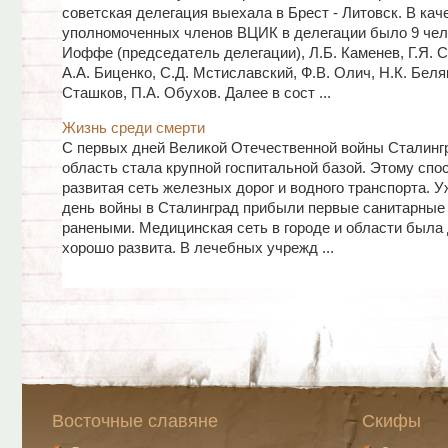
советская делегация выехала в Брест - Литовск. В кач
уполномоченных членов ВЦИК в делегации было 9 чело
Иоффе (председатель делегации), Л.Б. Каменев, Г.Я. 
А.А. Биценко, С.Д. Мстиславский, Ф.В. Олич, Н.К. Беляк
Сташков, П.А. Обухов. Далее в сост ...
Жизнь среди смерти
С первых дней Великой Отечественной войны Сталинг
область стала крупной госпитальной базой. Этому спо
развитая сеть железных дорог и водного транспорта. У
день войны в Сталинград прибыли первые санитарные 
ранеными. Медицинская сеть в городе и области была
хорошо развита. В лечебных учрежд ...
Восточные славяне
Скифы