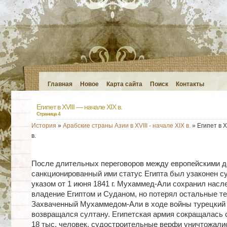
Главная
Новое
Карта сайта
Поиск
Контакты
Египет в XVIII — начале XIX в.
Страница 4
История
»
Арабские страны Азии в XVIII - начале XIX в.
» Египет в X
в.
После длительных переговоров между европейскими 
санкционированный ими статус Египта был узаконен с
указом от 1 июня 1841 г. Мухаммед-Али сохранил насл
владение Египтом и Суданом, но потерял остальные те
Захваченный Мухаммедом-Али в ходе войны турецкий
возвращался султану. Египетская армия сокращалась с
18 тыс. человек, судостроительные верфи уничтожалис