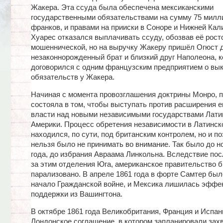
Жакера. Эта ссуда была обеспечена мексиканскими
государственными обязательствами на сумму 75 милл
франков, и правами на прииски в Соноре и Нижней Кал
Хуарес отказался выплачивать ссуду, обозвав её рост
мошеннической, но на выручку Жакеру пришёл Огюст 
незаконнорожденный брат и близкий друг Наполеона, 
договорился с одним французским предприятием о вы
обязательств у Жакера.
Начиная с момента провозглашения доктрины Монро, 
состояла в том, чтобы выступать против расширения 
власти над новыми независимыми государствами Лати
Америки. Процесс обретения независимости в Латинск
находился, по сути, под британским контролем, но и 
нельзя было не принимать во внимание. Так было до н
года, до избрания Авраама Линкольна. Вследствие по
за этим отделения Юга, американское правительство 
парализовано. В апреле 1861 года в форте Самтер бы
начало Гражданской войне, и Мексика лишилась эффе
поддержки из Вашингтона.
В октябре 1861 года Великобритания, Франция и Испа
Лондонское соглашение, в котором запланировали захв