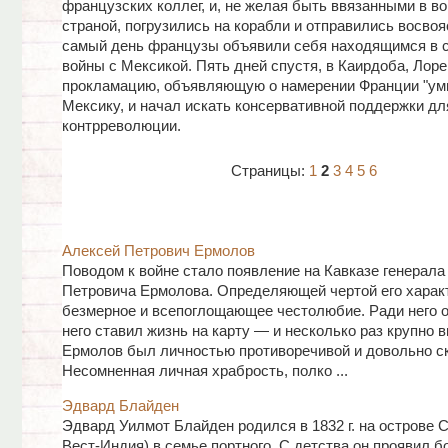
французских коллег, и, не желая быть ввязанными в во
страной, погрузились на корабли и отправились восвояс
самый день французы объявили себя находящимся в 
войны с Мексикой. Пять дней спустя, в Каирдоба, Лор
прокламацию, объявляющую о намерении Франции "ум
Мексику, и начал искать консервативной поддержки дл
контрреволюции.
Страницы:
1
2
3
4
5
6
Алексей Петрович Ермолов
Поводом к войне стало появление на Кавказе генерала
Петровича Ермолова. Определяющей чертой его харак
безмерное и всепоглощающее честолюбие. Ради него о
него ставил жизнь на карту — и несколько раз крупно 
Ермолов был личностью противоречивой и довольно с
Несомненная личная храбрость, полко ...
Эдвард Блайден
Эдвард Уилмот Блайден родился в 1832 г. на острове С
Вест-Индия) в семье портного. С детства он проявил 