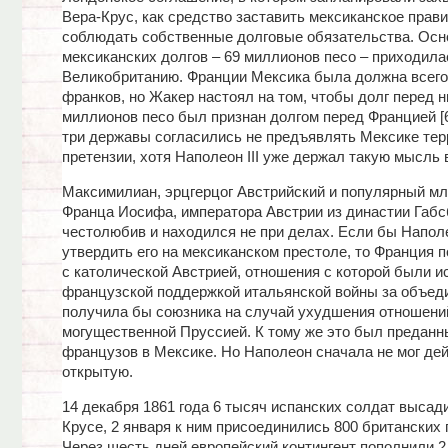
Вера-Крус, как средство заставить мексиканское прав
соблюдать собственные долговые обязательства. Осн
мексиканских долгов – 69 миллионов песо – приходила
Великобританию. Франции Мексика была должна всего
франков, но Жакер настоял на том, чтобы долг перед н
миллионов песо был признан долгом перед Францией [6;
три державы согласились не предъявлять Мексике те
претензии, хотя Наполеон III уже держал такую мысль в
Максимилиан, эрцгерцог Австрийский и популярный м
Франца Иосифа, императора Австрии из династии Габс
честолюбив и находился не при делах. Если бы Напол
утвердить его на мексиканском престоле, то Франция 
с католической Австрией, отношения с которой были 
французской поддержкой итальянской войны за объеди
получила бы союзника на случай ухудшения отношени
могущественной Пруссией. К тому же это был преданн
французов в Мексике. Но Наполеон сначала не мог дей
открытую.
14 декабря 1861 года 6 тысяч испанских солдат высад
Крусе, 2 января к ним присоединились 800 британских 
Через шесть дней европейский контингент пополнили 2