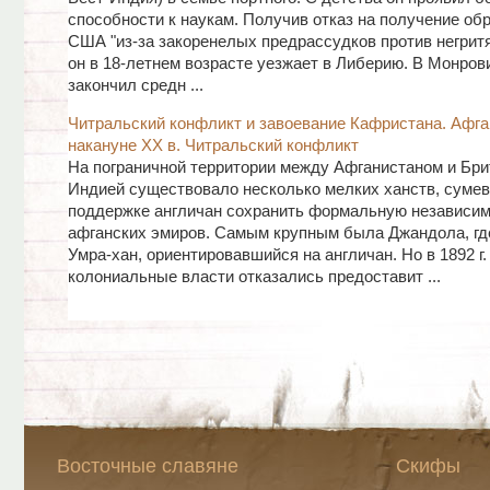
способности к наукам. Получив отказ на получение об
США "из-за закоренелых предрассудков против негритя
он в 18-летнем возрасте уезжает в Либерию. В Монров
закончил средн ...
Читральский конфликт и завоевание Кафристана. Афга
накануне XX в. Читральский конфликт
На пограничной территории между Афганистаном и Бри
Индией существовало несколько мелких ханств, суме
поддержке англичан сохранить формальную независим
афганских эмиров. Самым крупным была Джандола, гд
Умра-хан, ориентировавшийся на англичан. Но в 1892 г.
колониальные власти отказались предоставит ...
Восточные славяне
Скифы