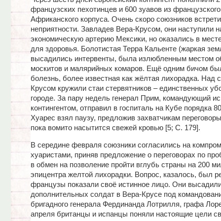
французских пехотинцев и 600 зуавов из французского
Африканского корпуса. Очень скоро союзников встрет
неприятности. Завладев Вера-Крусом, они наступили н
экономическую артерию Мексики, но оказались в месте
для здоровья. Болотистая Терра Кальенте (жаркая земл
высадились интервенты, была излюбленным местом о
москитов и малярийных комаров. Ещё одним бичом бы
болезнь, более известная как жёлтая лихорадка. Над 
Крусом кружили стаи стервятников – единственных уб
городе. За пару недель генерал Прим, командующий и
контингентом, отправил в госпиталь на Кубе порядка 80
Хуарес взял паузу, предложив захватчикам переговоры
пока вомито насытится свежей кровью [5; C. 179].
В середине февраля союзники согласились на компром
хуаристами, приняв предложение о переговорах по про
в обмен на позволение пройти вглубь страны на 200 ми
эпицентра желтой лихорадки. Вопрос, казалось, был р
французы показали своё истинное лицо. Они высадили
дополнительных солдат в Вера-Крусе под командован
бригадного генерала Фердинанда Лотрилля, графа Лоре
апреля британцы и испанцы поняли настоящие цели с