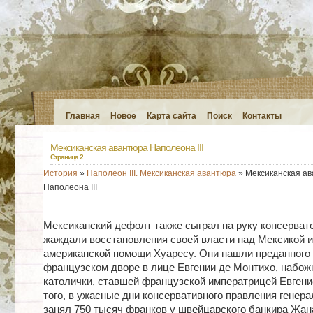
Главная
Новое
Карта сайта
Поиск
Контакты
Мексиканская авантюра Наполеона III
Страница 2
История
»
Наполеон III. Мексиканская авантюра
» Мексиканская а
Наполеона III
Мексиканский дефолт также сыграл на руку консерват
жаждали восстановления своей власти над Мексикой 
американской помощи Хуаресу. Они нашли преданного 
французском дворе в лице Евгении де Монтихо, набож
католички, ставшей французской императрицей Евгени
того, в ужасные дни консервативного правления генер
занял 750 тысяч франков у швейцарского банкира Жан