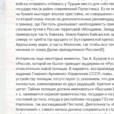
войска отправить отбивать у Турции место для собств
государства (в район современной Палестины). Если п
на бумаге выглядит вполне пристойно, но совершенно 
то второй очень похож на дополнительные рекомендац
о границе, где Пестель доказывает необходимость пр
силовым путем к России территорий «Молдавии, Запа
приморскую часть Кавказа, Земли Киргиз Кайсакских о
северу от хребта гор идущего от Бухтарминской крепос
Аральскому морю, и часть Монголии, так чтобы все те
начиная от озера Далая принадлежало России»[5].
Интересны еще некоторые моменты. Так А. Бушков в св
«Россия, которой не было» приводит выдержки из «Ру
относительно новой полиции. В варианте, воспроизвед
изданию Главного Архивного Управления СССР, главы
устройству полиции, отсутствуют (с указанием, что до
полностью, компилирован из двух редакций). Краткое 
цитат: Тайная полиция должна именоваться «Высшим 
т. к. занимается охраной правительства, государя и го
сословий (кстати, откуда в республике государь? Если
Наполеон, так восхищавший Пестеля). Деятельность 
благочиния» с самого начала должна сохраняться в с