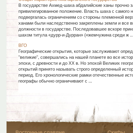
В государстве Ахмед-шаха абдалийские ханы прочно з
привилегированное положение. Власть шаха с самого 
подвергалась ограничениям со стороны племенной вер
ханами были наследственно закреплены земли и все 
должности в государстве. Последовавшее вскоре прин
шахом титула «дурр-и-Дурран» («жемчужина среди ж ..
ВГО
Географические открытия, которые заслуживают опре
"великие", совершались на нашей планете во все исто
эпохи, с древности и до XX в. Но эпохой Великих геог
открытий принято называть строго определенный исто
период. Его хронологические рамки отечественные ист
географы обычно ограничивают с ...
Восточные славяне
Скифы