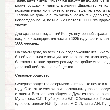
тайне, даже имена чиновников никому не должны быть
кроме государя и главы благочиния. Шпионство, не тол
позволительно, но и приветствуется в деятельности та
Жалование должно быть очень высоким, т. к. дело тру
неблагодарное. И, по мнению Пестеля, 50000 жандарм
хватить.
Для сравнения: тогдашний Корпус внутренней стражи, 
входили и жандармские части, к 1825 году насчитывал 
5000 человек.
На самом деле, во всех этих предложениях нет ничего,
бы объясняться с позиций жесткого прагматизма госуд
близкого к тоталитарному режиму. Но крайне странно 
действий либерального общества.
Северное общество
Северное общество оформилось несколько позже Южно
году. Оно также состояло из нескольких управ в гвард
столицы. Возглавляла общество Дума из трех человек 
Муравьева, С.П. Трубецкого и Е.П. Оболенского. Также
ядро составляли Н.И. Тургенев, М.С. Лунин и И.И. Пущ