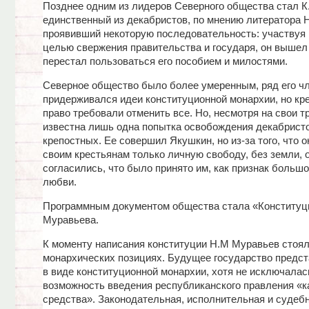
Позднее одним из лидеров Северного общества стал К
единственный из декабристов, по мнению литератора Н
проявивший некоторую последовательность: участвуя в
целью свержения правительства и государя, он вышел 
перестал пользоваться его пособием и милостями.
Северное общество было более умеренным, ряд его ч
придерживался идеи конституционной монархии, но кр
право требовали отменить все. Но, несмотря на свои т
известна лишь одна попытка освобождения декабрист
крепостных. Ее совершил Якушкин, но из-за того, что 
своим крестьянам только личную свободу, без земли, 
согласились, что было принято им, как признак большо
любви.
Программным документом общества стала «Конституц
Муравьева.
К моменту написания конституции Н.М Муравьев стоял
монархических позициях. Будущее государство предс
в виде конституционной монархии, хотя не исключалас
возможность введения республиканского правления «ка
средства». Законодательная, исполнительная и судеб