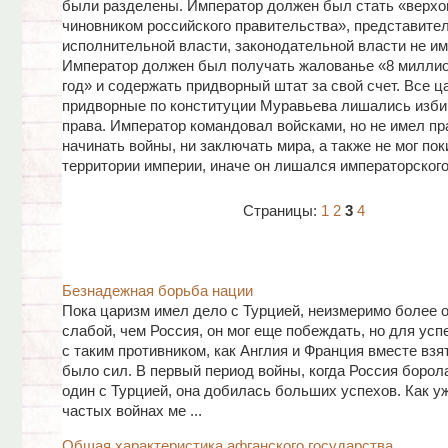
были разделены. Император должен был стать «верх
чиновником российского правительства», представите
исполнительной власти, законодательной власти не им
Император должен был получать жалованье «8 миллио
год» и содержать придворный штат за свой счет. Все ц
придворные по конституции Муравьева лишались изби
права. Император командовал войсками, но не имел пр
начинать войны, ни заключать мира, а также не мог по
территории империи, иначе он лишался императорского
Страницы:
1
2
3
4
Безнадежная борьба нации
Пока царизм имел дело с Турцией, неизмеримо более о
слабой, чем Россия, он мог еще побеждать, но для ус
с таким противником, как Англия и Франция вместе взят
было сил. В первый период войны, когда Россия борол
один с Турцией, она добилась больших успехов. Как у
частых войнах ме ...
Общая характеристика афганского государства