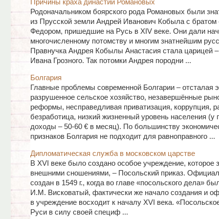
Причины краха династии Романовых
Родоначальником боярского рода Романовых были зн
из Прусской земли Андрей Иванович Кобыла с братом
Федором, пришедшие на Русь в XIV веке. Они дали на
многочисленному потомству и многим знатнейшим русс
Правнучка Андрея Кобылы Анастасия стала царицей –
Ивана Грозного. Так потомки Андрея породни ...
Болгария
Главные проблемы современной Болгарии – отсталая э
разрушенное сельское хозяйство, незавершённые рын
реформы, несправедливая приватизация, коррупция, 
безработица, низкий жизненный уровень населения (у
доходы – 50-60 € в месяц). По большинству экономиче
признаков Болгария не подходит для равноправного ...
Дипломатическая служба в московском царстве
В XVI веке было создано особое учреждение, которое 
внешними сношениями, – Посольский приказ. Официал
создан в 1549 г., когда во главе «посольского дела» бы
И.М. Висковатый, фактически же начало создания и о
в учреждение восходит к началу XVI века. «Посольско
Руси в силу своей специф ...