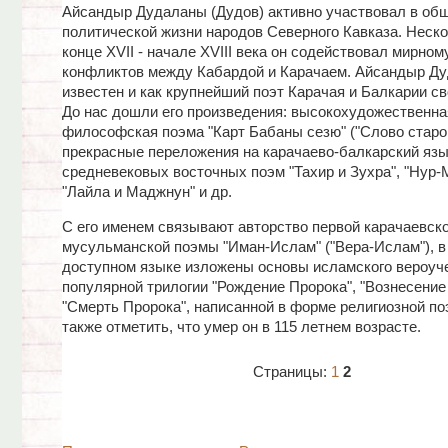
Айсандыр Дудаланы (Дудов) активно участвовал в об
политической жизни народов Северного Кавказа. Неско
конце XVII - начале XVIII века он содействовал мирно
конфликтов между Кабардой и Карачаем. Айсандыр Д
известен и как крупнейший поэт Карачая и Балкарии св
До нас дошли его произведения: высокохудожественна
философская поэма "Карт Бабаны сезю" ("Слово старог
прекрасные переложения на карачаево-балкарский язы
средневековых восточных поэм "Тахир и Зухра", "Нур-
"Лайла и Маджнун" и др.
С его именем связывают авторство первой карачаевск
мусульманской поэмы "Иман-Ислам" ("Вера-Ислам"), в 
доступном языке изложены основы исламского вероуче
популярной трилогии "Рождение Пророка", "Вознесение
"Смерть Пророка", написанной в форме религиозной п
также отметить, что умер он в 115 летнем возрасте.
Страницы:
1
2