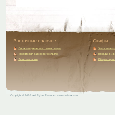
Восточные славяне
Скифы
Происхождение восточных славян
Эволюция «ц
Территория расселения славян
Народы скиф
Занятия славян
Общая характ
Copyright © 2026 - All Rights Reserved - www.fullistoria.ru