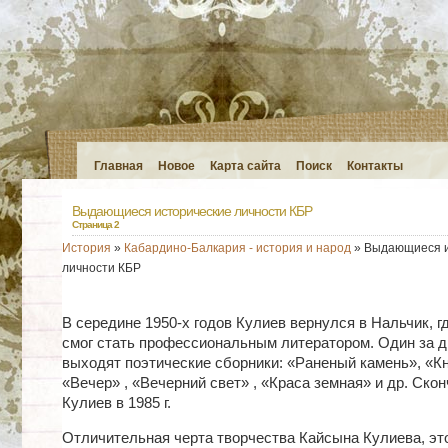
Главная
Новое
Карта сайта
Поиск
Контакты
Выдающиеся исторические личности КБР
Страница 2
История
»
Кабардино-Балкария - история и народ
» Выдающиеся и
личности КБР
В середине 1950-х годов Кулиев вернулся в Нальчик, гд
смог стать профессиональным литератором. Один за д
выходят поэтические сборники: «Раненый камень», «Кн
«Вечер» , «Вечерний свет» , «Краса земная» и др. Скон
Кулиев в 1985 г.
Отличительная черта творчества Кайсына Кулиева, эт