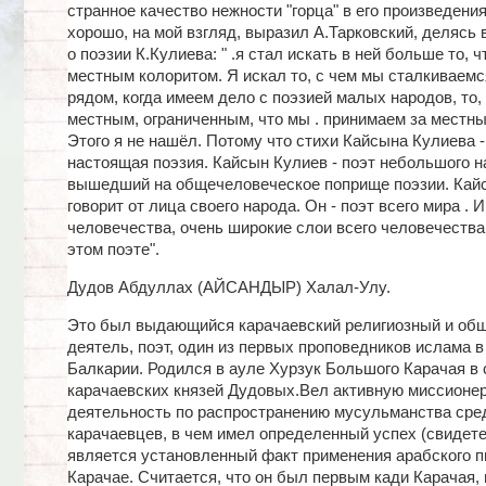
странное качество нежности "горца" в его произведения
хорошо, на мой взгляд, выразил А.Тарковский, делясь
о поэзии К.Кулиева: " .я стал искать в ней больше то, 
местным колоритом. Я искал то, с чем мы сталкиваемс
рядом, когда имеем дело с поэзией малых народов, то,
местным, ограниченным, что мы . принимаем за местны
Этого я не нашёл. Потому что стихи Кайсына Кулиева -
настоящая поэзия. Кайсын Кулиев - поэт небольшого н
вышедший на общечеловеческое поприще поэзии. Кай
говорит от лица своего народа. Он - поэт всего мира . 
человечества, очень широкие слои всего человечества
этом поэте".
Дудов Абдуллах (АЙСАНДЫР) Халал-Улу.
Это был выдающийся карачаевский религиозный и об
деятель, поэт, один из первых проповедников ислама в
Балкарии. Родился в ауле Хурзук Большого Карачая в
карачаевских князей Дудовых.Вел активную миссионе
деятельность по распространению мусульманства сре
карачаевцев, в чем имел определенный успех (свидет
является установленный факт применения арабского п
Карачае. Считается, что он был первым кади Карачая, 