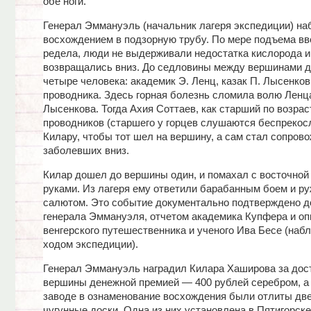
обе ноги.
Генерал Эммануэль (начальник лагеря экспедиции) на
восхождением в подзорную трубу. По мере подъема вв
редела, люди не выдерживали недостатка кислорода и
возвращались вниз. До седловины между вершинами д
четыре человека: академик Э. Ленц, казак П. Лысенков
проводника. Здесь горная болезнь сломила волю Ленц
Лысенкова. Тогда Ахия Соттаев, как старший по возрас
проводников (старшего у горцев слушаются беспрекосл
Килару, чтобы тот шел на вершину, а сам стал сопров
заболевших вниз.
Килар дошел до вершины один, и помахал с восточно
руками. Из лагеря ему ответили барабанным боем и р
салютом. Это событие документально подтверждено 
генерала Эммануэля, отчетом академика Купфера и опи
венгерского путешественника и ученого Ива Бесе (наб
ходом экспедиции).
Генерал Эммануэль наградил Килара Хаширова за дос
вершины денежной премией — 400 рублей серебром, а 
заводе в ознаменование восхождения были отлиты дв
чугунные доски. Одна из них установлена в Пятигорске