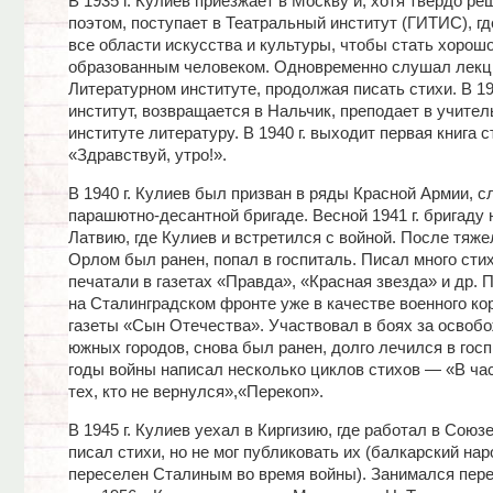
В 1935 г. Кулиев приезжает в Москву и, хотя твердо ре
поэтом, поступает в Театральный институт (ГИТИС), гд
все области искусства и культуры, чтобы стать хорош
образованным человеком. Одновременно слушал лекц
Литературном институте, продолжая писать стихи. В 193
институт, возвращается в Нальчик, преподает в учите
институте литературу. В 1940 г. выходит первая книга 
«Здравствуй, утро!».
В 1940 г. Кулиев был призван в ряды Красной Армии, с
парашютно-десантной бригаде. Весной 1941 г. бригаду 
Латвию, где Кулиев и встретился с войной. После тяж
Орлом был ранен, попал в госпиталь. Писал много сти
печатали в газетах «Правда», «Красная звезда» и др. 
на Сталинградском фронте уже в качестве военного ко
газеты «Сын Отечества». Участвовал в боях за освоб
южных городов, снова был ранен, долго лечился в госп
годы войны написал несколько циклов стихов — «В ча
тех, кто не вернулся»,«Перекоп».
В 1945 г. Кулиев уехал в Киргизию, где работал в Союз
писал стихи, но не мог публиковать их (балкарский на
переселен Сталиным во время войны). Занимался пере