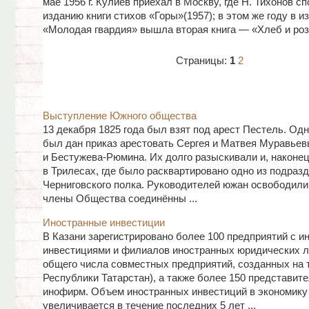
мае 1956 г. Кулиев приехал в Москву, где Н. Тихонов с
изданию книги стихов «Горы»(1957); в этом же году в и
«Молодая гвардия» вышла вторая книга — «Хлеб и роз
Страницы:
1
2
Выступление Южного общества
13 декабря 1825 года был взят под арест Пестель. Од
был дан приказ арестовать Сергея и Матвея Муравье
и Бестужева-Рюмина. Их долго разыскивали и, наконец
в Трилесах, где было расквартировано одно из подраз
Черниговского полка. Руководителей южан освободили 
члены Общества соединённы ...
Иностранные инвестиции
В Казани зарегистрировано более 100 предприятий с 
инвестициями и филиалов иностранных юридических ли
общего числа совместных предприятий, созданных на 
Республики Татарстан), а также более 150 представит
инофирм. Объем иностранных инвестиций в экономику
увеличивается в течение последних 5 лет ...