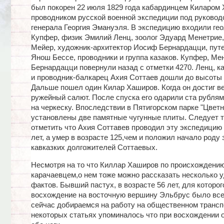
был покорен 22 июля 1829 года кабардинцем Киларом
проводником русской военной экспедиции под руковод
генерала Георгия Эмануэля. В экспедицию входили ге
Купфер, физик Эмилий Ленц, зоолог Эдуард Менетрие,
Мейер, художник-архитектор Иосиф Бернардацци, пут
Янош Бессе, проводники и группа казаков. Купфер, Ме
Бернардацци повернули назад с отметки 4270. Ленц, к
и проводник-балкарец Ахия Соттаев дошли до высоты 
Дальше пошел один Килар Хаширов. Когда он достиг в
ружейный салют. После спуска его одарили ста рублям
на черкеску. Впоследствии в Пятигорском парке "Цвет
установлены две памятные чугунные плиты. Следует 
отметить что Ахия Соттавев проводил эту экспедицию 
лет, а умер в возрасте 125,чем и положил начало роду
кавказких долгожителей Соттаевых.
Несмотря на то что Киллар Хаширов по происхождени
карачаевцем,о нем тоже можно рассказать несколько 
фактов. Бывший пастух, в возрасте 56 лет, для которог
восхождение на восточную вершину Эльбрус было все
сейчас добираемся на работу на общественном трансп
некоторых статьях упоминалось что при восхождении 