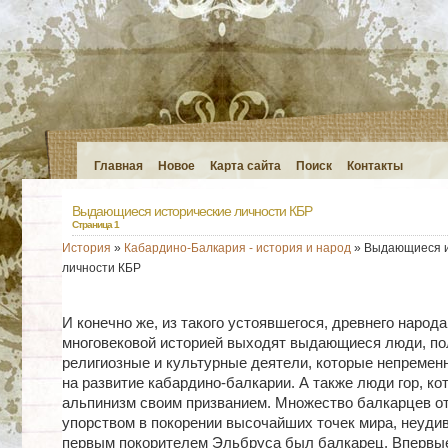
Главная
Новое
Карта сайта
Поиск
Контакты
Выдающиеся исторические личности КБР
Страница 1
История
»
Кабардино-Балкария - история и народ
» Выдающиеся и
личности КБР
И конечно же, из такого устоявшегося, древнего народа,
многовековой историей выходят выдающиеся люди, по
религиозные и культурные деятели, которые непремен
на развитие кабардино-балкарии. А также люди гор, к
альпинизм своим призванием. Множество балкарцев о
упорством в покорении высочайших точек мира, неуди
первым покорителем Эльбруса был балкарец. Впервы