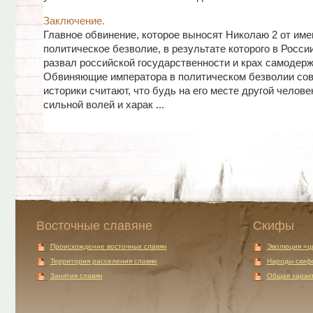
Заключение.
Главное обвинение, которое выносят Николаю 2 от име
политическое безволие, в результате которого в Росси
развал российской государственности и крах самодерж
Обвиняющие императора в политическом безволии сов
историки считают, что будь на его месте другой челове
сильной волей и харак ...
Восточные славяне
Скифы
Происхождение восточных славян
Эволюция «ц
Территория расселения славян
Народы скиф
Занятия славян
Общая характ