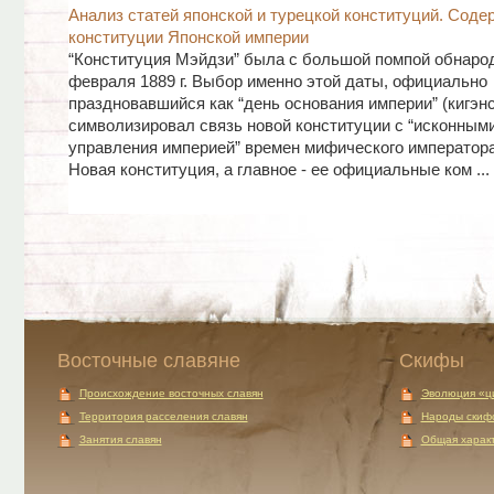
Анализ статей японской и турецкой конституций. Соде
конституции Японской империи
“Конституция Мэйдзи” была с большой помпой обнаро
февраля 1889 г. Выбор именно этой даты, официально
праздновавшийся как “день основания империи” (кигэнс
символизировал связь новой конституции с “исконным
управления империей” времен мифического император
Новая конституция, а главное - ее официальные ком ...
Восточные славяне
Скифы
Происхождение восточных славян
Эволюция «ц
Территория расселения славян
Народы скиф
Занятия славян
Общая характ