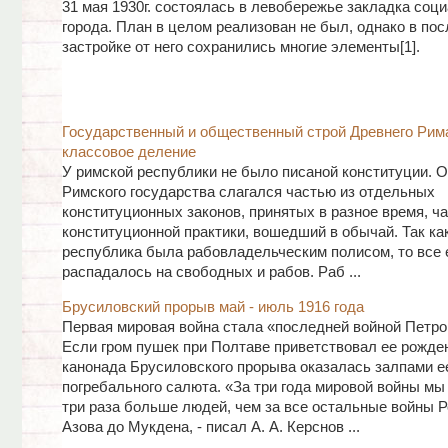
31 мая 1930г. состоялась в левобережье закладка соц
города. План в целом реализован не был, однако в п
застройке от него сохранились многие элементы[1].
Государственный и общественный строй Древнего Рим
классовое деление
У римской республики не было писаной конституции. О
Римского государства слагался частью из отдельных
конституционных законов, принятых в разное время, ч
конституционной практики, вошедший в обычай. Так ка
республика была рабовладельческим полисом, то все 
распадалось на свободных и рабов. Раб ...
Брусиловский прорыв май - июль 1916 года
Первая мировая война стала «последней войной Петро
Если гром пушек при Полтаве приветствовал ее рожден
канонада Брусиловского прорыва оказалась залпами е
погребального салюта. «За три года мировой войны мы
три раза больше людей, чем за все остальные войны 
Азова до Мукдена, - писал А. А. Керснов ...