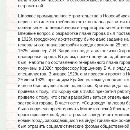
культуры был невысок, и основная масса населения б
неграмотной.
Широкое промышленное строительство в Новосибирске
первых пятилеток требовало четкого плана развития го
социальном, планировочном и территориальном отнош
Впервые вопрос о разработке плана города был поставл
в 1925г. городскому архитектору было дано задание на
генерального плана застройки города сроком на 25 лет.
1925г. инженер И.И. Загривко представил эскизный про
планировки города. В целом, проект получил одобрение
был. Работы по составлению генерального плана горо
поручены в 1926г. профессору Коршунову Б.А. и ряду д
специалистов. В январе 1928г. они привезли проект в 
29 июня 1929г. президиум Крайисполкома утвердил этот
и он не был осуществлен полностью. Критика ряда по
привела к тому, что Коршунов в 1930г. прекратил работ
привело к тому, что стали разрабатываться отдельны
застройки города. В частности, «Соцгород» на левом б
было поручено проектировать Магнитогорской бригаде
проектировщиков. Здесь строился завод-гигант машино
новый город, зарождающийся на индустриальной основ
был отразить социалистические формы общественной 