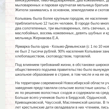
винокуренный, пиво-медоваренный, два кожевенных, д
мыловаренных и паровая крупчатая мельница братьев
Жители занимались в основном, земледелием и скотов
Колывань была более крупным городом, ее население 
приблизительно 12 тысяч человек. В городе было мног
два солотепенных, три мыловаренных, пять свечных, 
маслобойных, восемь кожевенных, девять шубных и к
мельница Жернакова Е.А.
Ярмарка была одна - Козьмо-Демьянская (с 1 по 10 ноя
ее был 2 тысячи рублей. 90% населения Колывани за
хлебопашеством, скотоводством, торговлей.
Под влиянием требований жизни, в обстановке широко
общественного подъема правительство было вынужде
школьное образование в стране, в том числе и на ее ок
На территории современной Новосибирской области у
заведения представляли сельские волостные школы.
их по решению волостных сходов и содержали на средс
Больше всего учеников было в Бердской, Ордынской,
Кривощековской, Чаусской, Маслянинской школах. В т
лет крестьянские дети овладевали в них чтением, пись