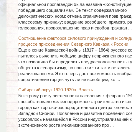
официальной пропагандой была названа «Конституцие
победившего социализма». Ее текст содержал много
демократических норм: отмена ограничения прав гражд
классовому признаку; введение всеобщего, прямого, ра
голосования, провозглашение прав и свобод граждан ...
Соотношение факторов силового принуждения и солид
процессе присоединения Северного Кавказа к России
Еще в конце Кавказской войны (1817 – 1864) русское 
пыталось выяснить «общую цифру неприязненного насе
что позволило бы определить предрасположенность т
обществ к сепаратизму, но попытки эти так и остались 
реализованными. Это теперь дает возможность изобра
сопротивление горцев чуть ли не всеобщим, хо ...
Сибирский округ 1920-1930гг. Власть
Быстрому росту численности населения к февралю 191
способствовало железнодорожное строительство и сп
города как торгово-распорядительного центра юго-вост
Западной Сибири. Появление и развитие поселения со
ускорялось начавшейся в России индустриализацией к
экстенсивного роста механизированного про ...