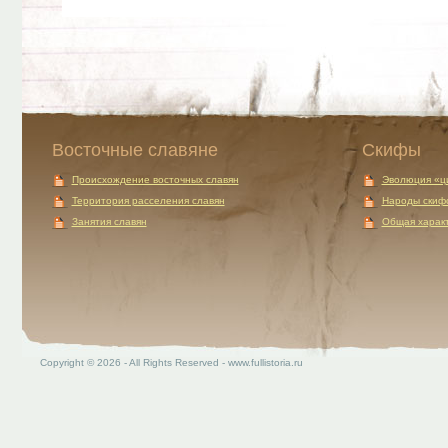
Восточные славяне
Скифы
Происхождение восточных славян
Эволюция «ц
Территория расселения славян
Народы скиф
Занятия славян
Общая характ
Copyright © 2026 - All Rights Reserved - www.fullistoria.ru