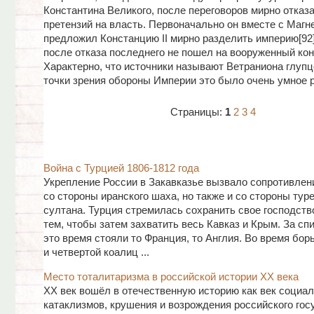
Константина Великого, после переговоров мирно отказа
претензий на власть. Первоначально он вместе с Маг
предложил Констанцию II мирно разделить империю[92]
после отказа последнего не пошел на вооруженный кон
Характерно, что источники называют Ветраниона глупц
точки зрения обороны Империи это было очень умное 
Страницы:
1
2
3
4
Война с Турцией 1806-1812 года
Укрепление России в Закавказье вызвало сопротивлен
со стороны иранского шаха, но также и со стороны тур
султана. Турция стремилась сохранить свое господство
тем, чтобы затем захватить весь Кавказ и Крым. За сп
это время стояли то Франция, то Англия. Во время бор
и четвертой коалиц ...
Место тоталитаризма в российской истории ХХ века
XX век вошёл в отечественную историю как век социа
катаклизмов, крушения и возрождения российского гос