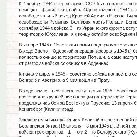
К 7 ноября 1944 г. территория СССР была полностью о
немецко – фашистских войск. Одновременно в 1944 г. 
освободительный поход Красной Армии в Европе. Был
освобождены Румыния, Болгария, часть Польши, Венгр
сентября 1944 г. войска 3 – го Украинского фронта всту
территорию Югославии, а к концу октября освободили 
В январе 1945 г. Советская армия предприняла срочное
В ходе Висло – Одерской операции (февраль 1945 г.) 
полностью очищена территория Польши, а само насту
от разгрома войска союзников в Арденнах.
К началу апреля 1945 г. советские войска полностью о
Венгрию и Австрию, а 9 мая вошли в Прагу.
В ходе зимне – весеннего наступления 1945 г. советски
провели две крупнейшие операции на территории Герма
продолжались бои за Восточную Пруссию. 13 апреля б
Кенигсберг (Калининград).
Заключительным сражением Великой отечественной в
Берлинская битва (16 апреля – 8 мая 1945 г.). В ней пр
войска трех фронтов – 1 – го и 2 – го Белорусского (Жу