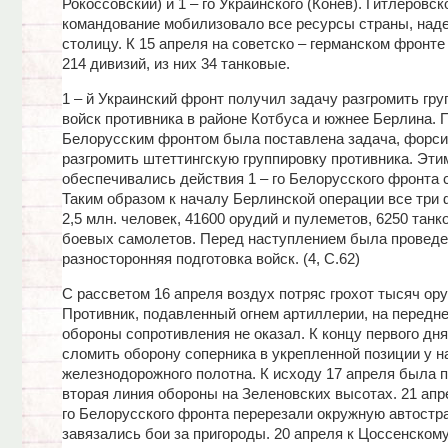
Рокоссовский) и 1 – го Украинского (Конев). Гитлеровск
командование мобилизовало все ресурсы страны, наде
столицу. К 15 апреля на советско – германском фронт
214 дивизий, из них 34 танковые.
1 – й Украинский фронт получил задачу разгромить гру
войск противника в районе Котбуса и южнее Берлина. П
Белорусским фронтом была поставлена задача, форси
разгромить штеттингскую группировку противника. Эти
обеспечивались действия 1 – го Белорусского фронта с
Таким образом к началу Берлинской операции все три
2,5 млн. человек, 41600 орудий и пулеметов, 6250 танко
боевых самолетов. Перед наступлением была проведе
разносторонняя подготовка войск. (4, С.62)
С рассветом 16 апреля воздух потряс грохот тысяч ору
Противник, подавленный огнем артиллерии, на передн
обороны сопротивления не оказал. К концу первого дн
сломить оборону соперника в укрепленной позиции у 
железнодорожного полотна. К исходу 17 апреля была 
вторая линия обороны на Зеленовских высотах. 21 апре
го Белорусского фронта перерезали окружную автостр
завязались бои за пригороды. 20 апреля к Цоссенском