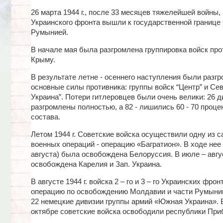
26 марта 1944 г., после 33 месяцев тяжелейшей войны, 
Украинского фронта вышли к государственной границе
Румынией.
В начале мая была разгромлена группировка войск про
Крыму.
В результате летне - осеннего наступления были разг
основные силы противника: группы войск “Центр” и Се
Украина”. Потери гитлеровцев были очень велики: 26 
разгромлены полностью, а 82 - лишились 60 - 70 проце
состава.
Летом 1944 г. Советские войска осуществили одну из 
военных операций - операцию «Багратион». В ходе нее 
августа) была освобождена Белоруссия. В июле – авгус
освобождена Карелия и Зап. Украина.
В августе 1944 г. войска 2 – го и 3 – го Украинских фро
операцию по освобождению Молдавии и части Румынии
22 немецкие дивизии группы армий «Южная Украина». 
октябре советские войска освободили республики При