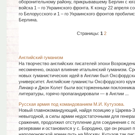
оборонительному району, прикрывавшему Берлин с юг
войска 1 – го Украинского фронта. К концу 22 апреля с
го Белорусского и 1 – го Украинского фронтов пробили
Берлина.
Страницы:
1
2
Английский гуманизм
На творчество английских писателей эпохи Возрожден
несомненно, оказал влияние итальянский гуманизм. С
новых гуманистических идей в Англии был Оксфордск
университет. Английские гуманисты Оксфордского круж
Линакр и Джон Колет были восторженными поклонника
литературы, горячо пропагандировали — в Англии ...
Русская армия под командованием М.И. Кутузова.
Новый главнокомандующий, найдя позицию у Царева-
невыгодной, а силы армии недостаточными для генера
сражения, продолжил отступление для соединения с 
резервами и остановился у с. Бородино, где он решил 
наполеоновской армии путь на Москву. Кутузов так пи