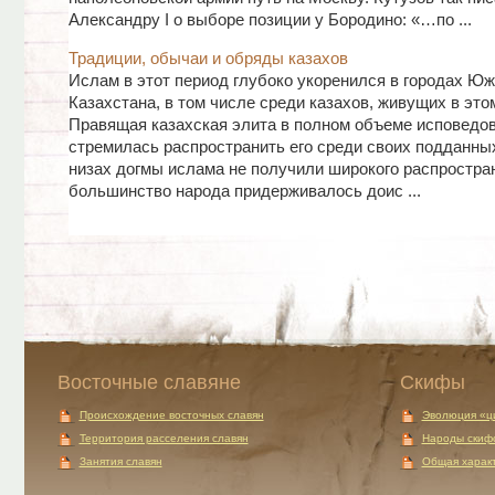
Александру I о выборе позиции у Бородино: «…по ...
Традиции, обычаи и обряды казахов
Ислам в этот период глубоко укоренился в городах Юж
Казахстана, в том числе среди казахов, живущих в этом
Правящая казахская элита в полном объеме исповедо
стремилась распространить его среди своих подданны
низах догмы ислама не получили широкого распростра
большинство народа придерживалось доис ...
Восточные славяне
Скифы
Происхождение восточных славян
Эволюция «ц
Территория расселения славян
Народы скиф
Занятия славян
Общая характ