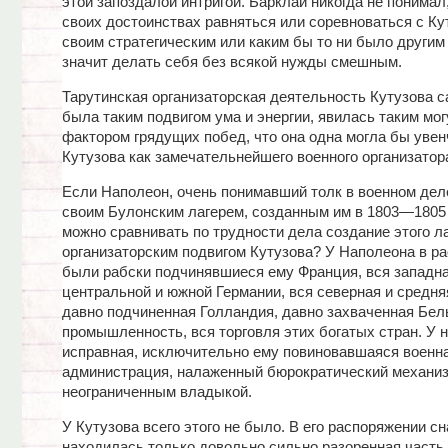
этой запоздалой интригой. Барклай никогда не понимал,
своих достоинствах равняться или соревноваться с Ку
своим стратегическим или каким бы то ни было други
значит делать себя без всякой нужды смешным.
Тарутинская организаторская деятельность Кутузова с
была таким подвигом ума и энергии, явилась таким мо
фактором грядущих побед, что она одна могла бы уве
Кутузова как замечательнейшего военного организатор
Если Наполеон, очень понимавший толк в военном дел
своим Булонским лагерем, созданным им в 1803—1805 гг
можно сравнивать по трудности дела создание этого ла
организаторским подвигом Кутузова? У Наполеона в р
были рабски подчинявшиеся ему Франция, вся западна
центральной и южной Германии, вся северная и средня
давно подчиненная Голландия, давно захваченная Бель
промышленность, вся торговля этих богатых стран. У 
исправная, исключительно ему повиновавшаяся военн
администрация, налаженный бюрократический механиз
неограниченным владыкой.
У Кутузова всего этого не было. В его распоряжении с
находилась только довольно сильно разоренная часть 