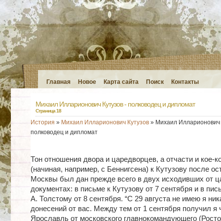
Главная
Новое
Карта сайта
Поиск
Контакты
Михаил Илларионович Кутузов - полководец и дипломат
Страница 18
История
»
Михаил Илларионович Кутузов
» Михаил Илларионович 
полководец и дипломат
Тон отношения двора и царедворцев, а отчасти и кое-к
(начиная, например, с Беннигсена) к Кутузову после о
Москвы был дан прежде всего в двух исходивших от ц
документах: в письме к Кутузову от 7 сентября и в пис
А. Толстому от 8 сентября. “С 29 августа не имею я ник
донесений от вас. Между тем от 1 сентября получил я 
Ярославль от московского главнокомандующего (Росто