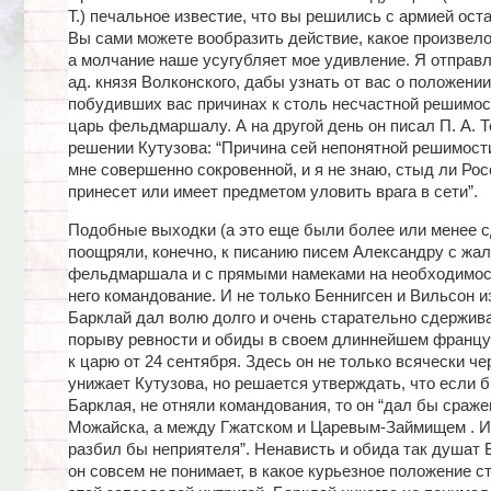
Т.) печальное известие, что вы решились с армией ост
Вы сами можете вообразить действие, какое произвело
а молчание наше усугубляет мое удивление. Я отправля
ад. князя Волконского, дабы узнать от вас о положении
побудивших вас причинах к столь несчастной решимост
царь фельдмаршалу. А на другой день он писал П. А. 
решении Кутузова: “Причина сей непонятной решимост
мне совершенно сокровенной, и я не знаю, стыд ли Рос
принесет или имеет предметом уловить врага в сети”.
Подобные выходки (а это еще были более или менее 
поощряли, конечно, к писанию писем Александру с жа
фельдмаршала и с прямыми намеками на необходимост
него командование. И не только Беннигсен и Вильсон 
Барклай дал волю долго и очень старательно сдержи
порыву ревности и обиды в своем длиннейшем францу
к царю от 24 сентября. Здесь он не только всячески че
унижает Кутузова, но решается утверждать, что если б
Барклая, не отняли командования, то он “дал бы сражен
Можайска, а между Гжатском и Царевым-Займищем . И 
разбил бы неприятеля”. Ненависть и обида так душат 
он совсем не понимает, в какое курьезное положение с