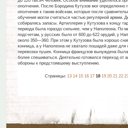
до 120 тысяч человек. Особое внимание уделялось ор
ополчения. После Бородина Кутузов мог определенно 
ополчение к таким войскам, которые после сравнитель
обучения могли считаться частью регулярной армии. Д
собирались запасы. Артиллерия у Кутузова к концу та
периода была гораздо сильнее, чем у Наполеона. По 
подсчетам, у русских было от 600 до 622 орудий, у Н
около 350—360. При этом у Кутузова была хорошо сн
конница, а у Наполеона не хватало лошадей даже для
перевозки пушек. Конница французов вынуждена была
более спешиваться. Деятельно готовился переход от а
обороны к предстоявшему выступлению.
Страницы:
13
14
15
16
17
18
19
20
21
22
2