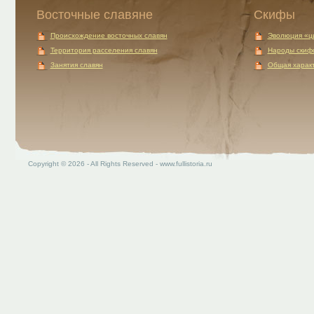
Восточные славяне
Скифы
Происхождение восточных славян
Эволюция «ц
Территория расселения славян
Народы скиф
Занятия славян
Общая характ
Copyright © 2026 - All Rights Reserved - www.fullistoria.ru