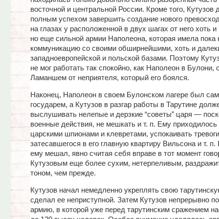
восточной и центральной России. Кроме того, Кутузов
полным успехом завершить создание нового превосход
на глазах у расположенной в двух шагах от него хоть и
но еще сильной армии Наполеона, которая имела пока
коммуникацию со своими обширнейшими, хоть и далек
западноевропейской и польской базами. Поэтому Кутуз
не мог работать так спокойно, как Наполеон в Булони,
Ламаншем от неприятеля, который его боялся.
Наконец, Наполеон в своем Булонском лагере был с
государем, а Кутузов в разгар работы в Тарутине долж
выслушивать нелепые и дерзкие “советы” царя — поск
военные действия, не мешкать и т. п. Ему приходилось
царскими шпионами и клевретами, успокаивать тревог
затесавшегося в его главную квартиру Вильсона и т. п. 
ему мешал, явно считая себя вправе в тот момент гово
Кутузовым еще более сухим, нетерпеливым, раздраж
тоном, чем прежде.
Кутузов начал немедленно укреплять свою тарутинску
сделал ее неприступной. Затем Кутузов непрерывно п
армию, в которой уже перед тарутинским сражением н