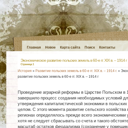
Главная
Новое
Карта сайта
Поиск
Контакты
Экономическое развитие польских земель в 60-е гг. XIX в. – 1914 г
Страница 1
История
»
Развитие польских земель в 60-е гг. XIX в. – 1914 г.
» Эко
развитие польских земель в 60-е гг. XIX в. – 1914 г
Проведение аграрной реформы в Царстве Польском в 18
завершило процесс создания необходимых условий д
утверждения капиталистической экономики в польских
целом. С этого момента развитие сельского хозяйства
регионах определялось прежде всего экономическими 
хотя не следует сбрасывать со счета и такого обстояте
масштаб остатков феодализма (сохранение у помещи