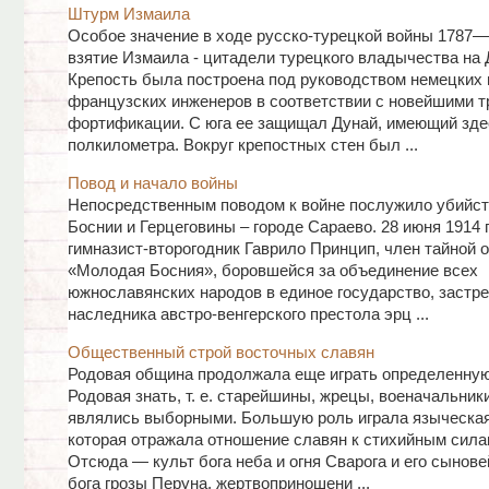
Штурм Измаила
Особое значение в ходе русско-турецкой войны 1787—1
взятие Измаила - цитадели турецкого владычества на 
Крепость была построена под руководством немецких 
французских инженеров в соответствии с новейшими 
фортификации. С юга ее защищал Дунай, имеющий зде
полкилометра. Вокруг крепостных стен был ...
Повод и начало войны
Непосредственным поводом к войне послужило убийст
Боснии и Герцеговины – городе Сараево. 28 июня 1914 
гимназист-второгодник Гаврило Принцип, член тайной 
«Молодая Босния», боровшейся за объединение всех
южнославянских народов в единое государство, застр
наследника австро-венгерского престола эрц ...
Общественный строй восточных славян
Родовая община продолжала еще играть определенную
Родовая знать, т. е. старейшины, жрецы, военачальники
являлись выборными. Большую роль играла языческая
которая отражала отношение славян к стихийным сила
Отсюда — культ бога неба и огня Сварога и его сынов
бога грозы Перуна, жертвоприношени ...