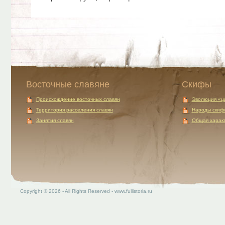
Восточные славяне
Скифы
Происхождение восточных славян
Эволюция «ц
Территория расселения славян
Народы скиф
Занятия славян
Общая характ
Copyright © 2026 - All Rights Reserved - www.fullistoria.ru