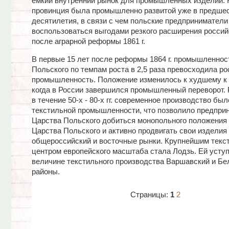
емкий внутренний рынок для промышленных изделий. К
провинция была промышленно развитой уже в предш
десятилетия, в связи с чем польские предприниматели
воспользоваться выгодами резкого расширения россий
после аграрной реформы 1861 г.
В первые 15 лет после реформы 1864 г. промышленнос
Польского по темпам роста в 2,5 раза превосходила р
промышленность. Положение изменилось к худшему к н
когда в России завершился промышленный переворот. 
в течение 50-х - 80-х гг. современное производство бы
текстильной промышленности, что позволило предпри
Царства Польского добиться монопольного положения 
Царства Польского и активно продвигать свои изделия
общероссийский и восточные рынки. Крупнейшим тек
центром европейского масштаба стала Лодзь. Ей усту
величине текстильного производства Варшавский и Бе
районы.
Страницы:
1
2