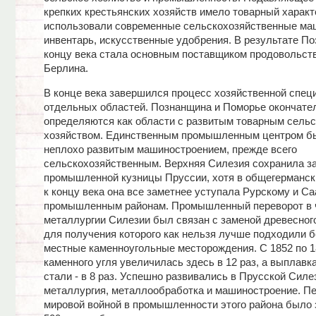
крепких крестьянских хозяйств имело товарный характ
использовали современные сельскохозяйственные ма
инвентарь, искусственные удобрения. В результате По
концу века стала основным поставщиком продовольст
Берлина.
В конце века завершился процесс хозяйственной спец
отдельных областей. Познанщина и Поморье окончате
определяются как области с развитым товарным сель
хозяйством. Единственным промышленным центром бы
неплохо развитым машиностроением, прежде всего
сельскохозяйственным. Верхняя Силезия сохранила за
промышленной кузницы Пруссии, хотя в общегерманс
к концу века она все заметнее уступала Рурскому и С
промышленным районам. Промышленный переворот в 
металлургии Силезии был связан с заменой древесного
для получения которого как нельзя лучше подходили 
местные каменноугольные месторождения. С 1852 по 18
каменного угля увеличилась здесь в 12 раз, а выплавка
стали - в 8 раз. Успешно развивались в Прусской Силе
металлургия, металлообработка и машиностроение. П
мировой войной в промышленности этого района было 