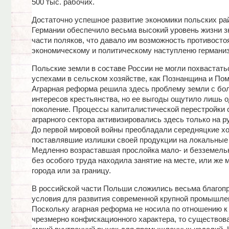
500 тыс. рабочих.
Достаточно успешное развитие экономики польских ра
Германии обеспечило весьма высокий уровень жизни з
части поляков, что давало им возможность противосто
экономическому и политическому наступленю германиз
Польские земли в составе России не могли похвастать
успехами в сельском хозяйстве, как Познанщина и Пом
Аграрная реформа решила здесь проблему земли с бо
интересов крестьянства, но ее выгоды ощутило лишь 
поколение. Процессы капиталистической перестройки 
аграрного сектора активизировались здесь только на р
До первой мировой войны преобладали середняцкие хо
поставлявшие излишки своей продукции на локальные
Медленно возраставшая прослойка мало- и безземель
без особого труда находила занятие на месте, или же 
города или за границу.
В российской части Польши сложились весьма благоп
условия для развития современной крупной промышле
Поскольку агарная реформа не носила по отношению к
чрезмерно конфискационного характера, то существов