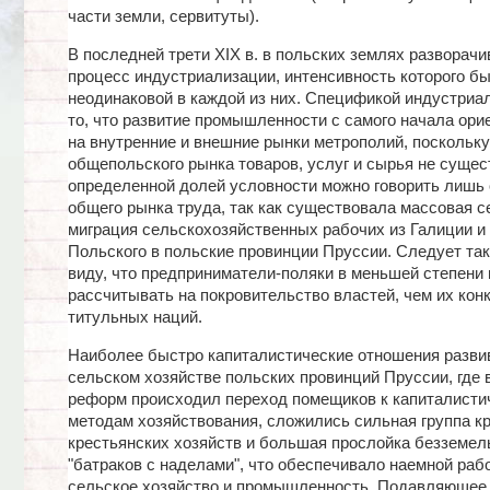
части земли, сервитуты).
В последней трети XIX в. в польских землях разворачи
процесс индустриализации, интенсивность которого б
неодинаковой в каждой из них. Спецификой индустриа
то, что развитие промышленности с самого начала ори
на внутренние и внешние рынки метрополий, поскольку
общепольского рынка товаров, услуг и сырья не сущес
определенной долей условности можно говорить лишь
общего рынка труда, так как существовала массовая с
миграция сельскохозяйственных рабочих из Галиции и
Польского в польские провинции Пруссии. Следует так
виду, что предприниматели-поляки в меньшей степени 
рассчитывать на покровительство властей, чем их кон
титульных наций.
Наиболее быстро капиталистические отношения разви
сельском хозяйстве польских провинций Пруссии, где 
реформ происходил переход помещиков к капиталисти
методам хозяйствования, сложились сильная группа к
крестьянских хозяйств и большая прослойка безземел
"батраков с наделами", что обеспечивало наемной раб
сельское хозяйство и промышленность. Подавляющее