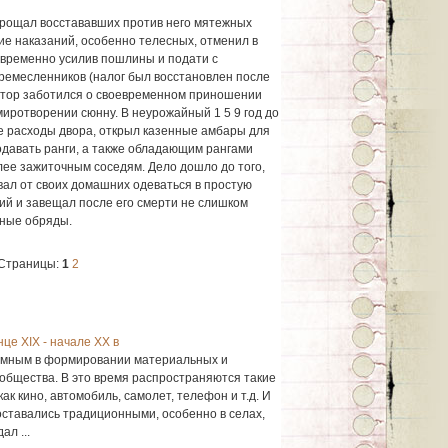
прощал восстававших против него мятежных
ие наказаний, особенно телесных, отменил в
дновременно усилив пошлины и подати с
 ремесленников (налог был восстановлен после
ператор заботился о своевременном приношении
миротворении сюнну. В неурожайный 1 5 9 год до
ые расходы двора, открыл казенные амбары для
давать ранги, а также обладающим рангами
лее зажиточным соседям. Дело дошло до того,
вал от своих домашних одеваться в простую
ий и завещал после его смерти не слиш­ком
рные обряды.
Страницы:
1
2
нце XIX - начале ХХ в
ломным в формировании материальных и
 общества. В это время распространяются такие
к кино, автомобиль, самолет, телефон и т.д. И
оставались традиционными, особенно в селах,
ал ...