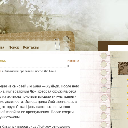
йта
Поиск
Контакты
ана.
История
»
я
» Китайские правители после Лю Бана.
 один из сыновей Лю Бана — Хуэй-ди. После него
ана, императрицы Люй, которая окружила себя
е из их числа получили высшие титулы ванов и
кие должности. Императрица Люй скончалась в
ни, которую Сыма Цянь, насколько его можно
ной карой за ее преступления. После смерти
 уничтожены.
и Китая к императрице Люй-хоу отношение