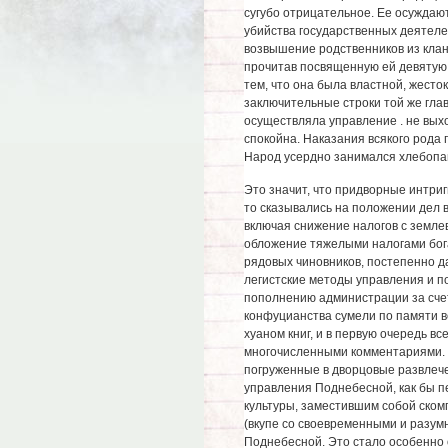
сугубо отрицательное. Ее осуждают
убийства государственных деятеле
возвышение родственников из клан
прочитав посвященную ей девятую 
тем, что она была властной, жесто
заключительные строки той же глав
осуществляла управление . не вых
спокойна. Наказания всякого рода 
Народ усердно занимался хлебопа
Это значит, что придворные интриг
то сказывались на положении дел 
включая снижение налогов с земле
обложение тяжелыми налогами бога
рядовых чиновников, постепенно д
легистские методы управления и 
пополнению администрации за сче
конфуцианства сумели по памяти в
хуаном книг, и в первую очередь в
многочисленными комментариями. И 
погруженные в дворцовые развлече
управления Поднебесной, как бы 
культуры, заместившим собой ском
(вкупе со своевременными и разу
Поднебесной. Это стало особенно о