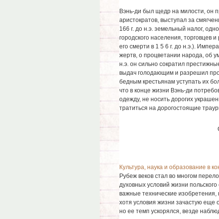
Вэнь-ди был щедр на милости, он 
аристократов, выступал за смягчен
166 г. до н.э. земельный налог, о
городского населения, торговцев и
его смерти в 1 5 6 г. до н.э.). Им
жертв, о процветании народа, об у
н.э. он сильно сократил престижн
выдач голодающим и разрешил про
бедным крестьянам уступать их бо
что в конце жизни Вэнь-ди потребо
одежду, не носить дорогих украшен
тратиться на дорогостоящие трау
Культура, наука и образование в ко
Рубеж веков стал во многом пере
духовных условий жизни польского
важные технические изобретения, ка
хотя условия жизни зачастую еще 
но ее темп ускорялся, везде наблюд