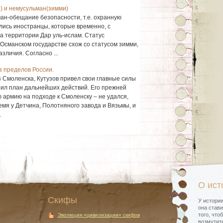
 и немусульман(зимми)
ан-обещание безопасности, т.е. охранную
лись иностранцы, которые временно, с
а территории Дар уль-ислам. Статус
Османском государстве схож со статусом зимми,
зличия. Согласно ...
з пределов России.
 Смоленска, Кутузов привел свои главные силы
нил план дальнейших действий. Его прежней
 армию на подходе к Смоленску – не удался,
емя у Детчина, Полотняного завода и Вязьмы, и
.
О ист
Скифы
У истории
она стави
того, что
Эволюция «цивилизации» скифов
возмутите