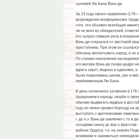
сыновей Лю Бана Вэнь-ди.
За 23 года своего правления (179—1
возрождения конфуцианских традиц
того, что объявил всеобщую амнис
ли не всех их обладателей, отмет
кто сыграл главную роль в искорен
Вэнь-ди отказался от жестокой пра
преступника. При этом он ссылался
обязаны воспитывать народ, а не 
По случаю назначения наследником
его матери Вэнь-ди снова щедро н
вдов и сирот, бедных и одиноких, 
были пожалованы шелка, рис и мяс
приближенным Лю Бана.
В день солнечного затмения в 178 г
бращением к народу, скорбя о сво
обычаю выдвигать мудрых и достойн
году он лично провел борозду на х
выступать с критическими замечани
г. до н.э. Вэнь-ди заключил с то 
соседями сюнну дс вор о братстве
районе Ордоса, т.е. на землях Подн
кочевники и заниматься земледел