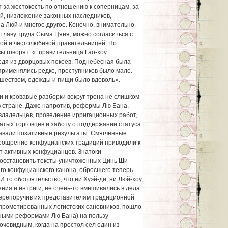
 за жестокость по отношению к соперницам, за
й, низложение законных наследников,
а Люй и многое другое. Конечно, внимательно
главу труда Сыма Цяня, можно согласиться с
кой и честолюбивой правительницей. Но
ы говорят: « .правительница Гао-хоу
одя из дворцовых покоев. Поднебесная была
применялись редко, преступников было мало.
шеством, одежды и пищи было вдоволь».
и и кровавые разборки вокруг трона не слишком-
в стране. Даже напротив, реформы Лю Бана,
владельцев, проведение ирригационных работ,
тых торговцев и заботу о поддержании статуса
авали позитивные результаты. Смягченные
поощрение конфуцианских традиций приводили к
т активных конфуцианцев. Знатоки
осстановить тексты уничтоженных Цинь Ши-
сего конфуцианского канона, обросшего теперь
то обстоятельство, что ни Хуэй-ди, ни Люй-хоу,
ния и интриги, не очень-то вмешивались в дела
перепоручив их представителям традиционной
прометированных легистских сановников, пошло
мными реформами Лю Бана) на пользу
чевидным, когда на престол сел один из