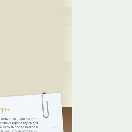
ории
 есть свое шарлатанство:
т своих героев вдаль для
бы скрыть все то низкое и
льное, что имеется в их