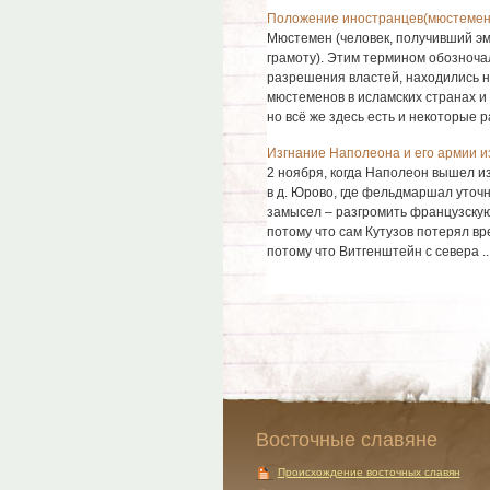
Положение иностранцев(мюстемен)
Мюстемен (человек, получивший эм
грамоту). Этим термином обозноча
разрешения властей, находились н
мюстеменов в исламских странах и 
но всё же здесь есть и некоторые ра
Изгнание Наполеона и его армии и
2 ноября, когда Наполеон вышел из
в д. Юрово, где фельдмаршал уточ
замысел – разгромить французскую
потому что сам Кутузов потерял вр
потому что Витгенштейн с севера ..
Восточные славяне
Происхождение восточных славян