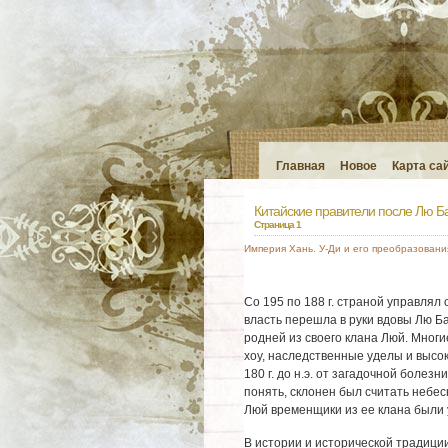
Главная
Новое
Карта са
Китайские правители после Лю Б
Страница 1
Империя Хань. У-Ди и его преобразовани
Со 195 по 188 г. страной управлял
власть перешла в руки вдовы Лю Б
родней из своего клана Люй. Многи
хоу, наследственные уделы и высо
180 г. до н.э. от загадочной болез
понять, склонен был считать небес
Люй временщики из ее клана были
В истории и исторической традици