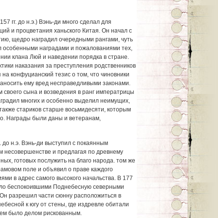
57 гг. до н.э.) Вэнь-ди много сделал для
ий и процветания ханьского Китая. Он начал с
тию, щедро наградил очередными рангами, чуть
ил особенными наградами и пожалованиями тех,
ении клана Люй и наведении порядка в стране.
ктики наказания за преступления родственников
 на конфуцианский тезис о том, что чиновники
наносить ему вред несправедливыми законами.
 своего сына и возведения в ранг императрицы
аградил многих и особенно выделил неимущих,
а также стариков старше восьмидесяти, которым
о. Награды были даны и ветеранам,
. до н.э. Вэнь-ди выступил с покаянным
ем несовершенстве и предлагая по древнему
ых, готовых послужить на благо народа. том же
рамовом поле и объявил о праве каждого
ями в адрес самого высокого начальства. В 177
и дело беспокоившими Поднебесную северными
. Он разрешил части сюнну расположиться в
ебесной к югу от стены, где издревле обитали
ием было делом рискованным.