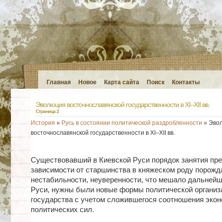
Главная
Новое
Карта сайта
Поиск
Контакты
Эволюция восточнославянской государственности в XI–XII вв.
Страница 2
История
»
Русь в состоянии политической раздробленности
» Эво
восточнославянской государственности в XI–XII вв.
Существовавший в Киевской Руси порядок занятия пре
зависимости от старшинства в княжеском роду порожд
нестабильности, неуверенности, что мешало дальней
Руси, нужны были новые формы политической организ
государства с учетом сложившегося соотношения экон
политических сил.