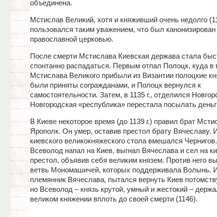
объединена.
Мстислав Великий, хотя и княживший очень недолго (1
пользовался таким уважением, что был канонизирован
православной церковью.
После смерти Мстислава Киевская держава стала быс
спонтанно распадаться. Первым отпал Полоцк, куда в 
Мстислава Великого прибыли из Византии полоцкие кн
были приняты согражданами, и Полоцк вернулся к
самостоятельности. Затем, в 1135 г., отделился Новгор
Новгородская «республика» перестала посылать деньги
В Киеве некоторое время (до 1139 г.) правил брат Мсти
Ярополк. Он умер, оставив престол брату Вячеславу. И
киевского великокняжеского стола вмешался Чернигов
Всеволод напал на Киев, выгнал Вячеслава и сел на к
престол, объявив себя великим князем. Против него в
ветвь Мономашичей, которых поддерживала Волынь. И
племянник Вячеслава, пытался вернуть Киев потомств
но Всеволод – князь крутой, умный и жестокий – держа
великом княжении вплоть до своей смерти (1146).