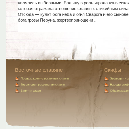
являлись выборными. Большую роль играла языческая
которая отражала отношение славян к стихийным сила
Отсюда — культ бога неба и огня Сварога и его сынов
бога грозы Перуна, жертвоприношени ...
Восточные славяне
Скифы
Происхождение восточных славян
Эволюция «ц
Территория расселения славян
Народы скиф
Занятия славян
Общая характ