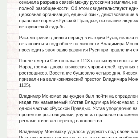
означала разрыва связей между русскими землями, не 
полной разобщенности. Об этом свидетельствуют един
церковная организация, единый язык, действовавшие в
правовые нормы «Русской Правды», осознание людьм
исторической судьбы.
Рассматривая данный период в истории Руси, нельзя н
остановиться подробнее на личности Владимира Моном
проследить эволюцию развития Руси при правлении ег
После смерти Святополка в 1113 г. вспыхнуло восстани
Народ громил дворы княжеских управителей, крупных
ростовщиков. Восстание бушевало четыре дня. Киевск
призвали на великокняжеский престол Владимира Мон
1125).
Владимир Мономах вынужден был пойти на определен
издав так называемый «Устав Владимира Мономаха», 
одной частью «Русской Правды». Устав упорядочил в
процентов ростовщиками, улучшил правовое положение
регламентировал переход в холопство.
Владимиру Мономаху удалось удержать под своей вл
Русскую землю, несмотря на то, что признаки дроблен