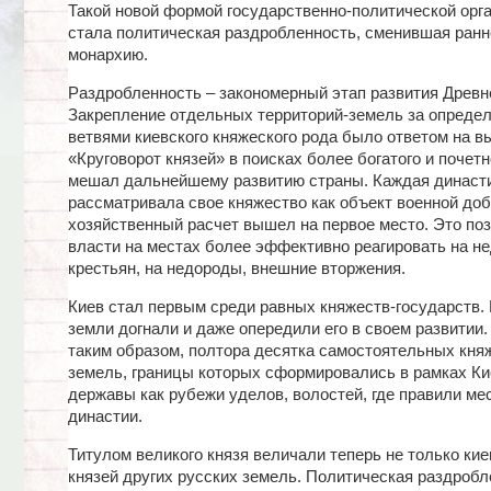
Такой новой формой государственно-политической орг
стала политическая раздробленность, сменившая ра
монархию.
Раздробленность – закономерный этап развития Древн
Закрепление отдельных территорий-земель за опреде
ветвями киевского княжеского рода было ответом на в
«Круговорот князей» в поисках более богатого и почетн
мешал дальнейшему развитию страны. Каждая династ
рассматривала свое княжество как объект военной до
хозяйственный расчет вышел на первое место. Это по
власти на местах более эффективно реагировать на н
крестьян, на недороды, внешние вторжения.
Киев стал первым среди равных княжеств-государств. 
земли догнали и даже опередили его в своем развитии
таким образом, полтора десятка самостоятельных кня
земель, границы которых сформировались в рамках Ки
державы как рубежи уделов, волостей, где правили ме
династии.
Титулом великого князя величали теперь не только киев
князей других русских земель. Политическая раздробл