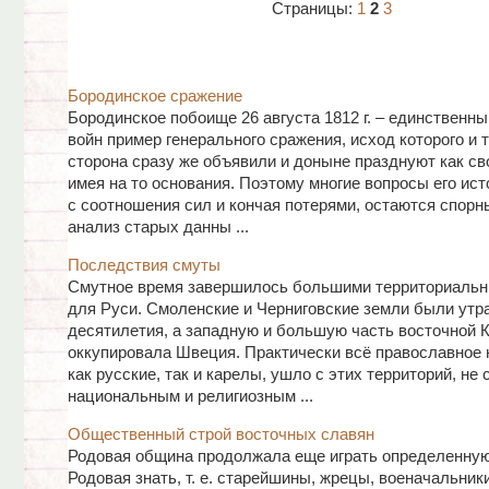
Страницы:
1
2
3
Бородинское сражение
Бородинское побоище 26 августа 1812 г. – единственны
войн пример генерального сражения, исход которого и т
сторона сразу же объявили и доныне празднуют как св
имея на то основания. Поэтому многие вопросы его ист
с соотношения сил и кончая потерями, остаются спор
анализ старых данны ...
Последствия смуты
Смутное время завершилось большими территориальн
для Руси. Смоленские и Черниговские земли были утра
десятилетия, а западную и большую часть восточной 
оккупировала Швеция. Практически всё православное 
как русские, так и карелы, ушло с этих территорий, не
национальным и религиозным ...
Общественный строй восточных славян
Родовая община продолжала еще играть определенную
Родовая знать, т. е. старейшины, жрецы, военачальники