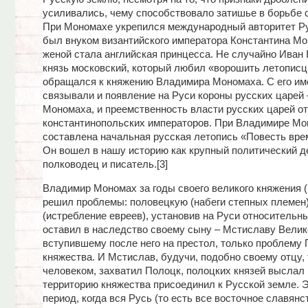
усиливались, чему способствовало затишье в борьбе 
При Мономахе укрепился международный авторитет Ру
был внуком византийского императора Константина Мо
женой стала английская принцесса. Не случайно Иван II
князь московский, который любил «ворошить летописц
обращался к княжению Владимира Мономаха. С его им
связывали и появление на Руси короны русских царей 
Мономаха, и преемственность власти русских царей от
константинопольских императоров. При Владимире М
составлена начальная русская летопись «Повесть вре
Он вошел в нашу историю как крупный политический д
полководец и писатель.[3]
Владимир Мономах за годы своего великого княжения (
решил проблемы: половецкую (набеги степных племен)
(истребление евреев), установив на Руси относительн
оставил в наследство своему сыну – Мстиславу Велик
вступившему после него на престол, только проблему 
княжества. И Мстислав, будучи, подобно своему отцу
человеком, захватил Полоцк, полоцких князей выслал 
территорию княжества присоединил к Русской земле. 
период, когда вся Русь (то есть все восточное славянс