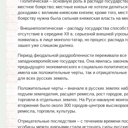
· Политическая – основную роль в распаде государств
местное боярство; местные князья не хотели делиться
доходами с великим киевским князем; кроме того, мес
боярству нужна была сильная княжеская власть на ме
· Внешнеполитическая – распаду государства способс
отсутствие в середине ХII в. серьезной внешней угрозы
появилась в лице монголо-татар, но процесс распада 
зашел уже слишком далеко.
Период феодальной раздробленности переживали все
западноевропейские государства. Она явилась законо
предыдущего экономического и социально-политическо
имела как положительные черты, так и отрицательные
для всех русских земель.
Положительные черты – вначале в русских землях на
подъем земледелия, расцвет ремесла, рост городов, р
торговли в отдельных землях. На Руси накануне монго
вторжения было около 300 городов-центров высокораз
ремесла, торговли, культуры.
Отрицательные последствия – с течением времени по
усобицы между князьями стали истощать силы русски