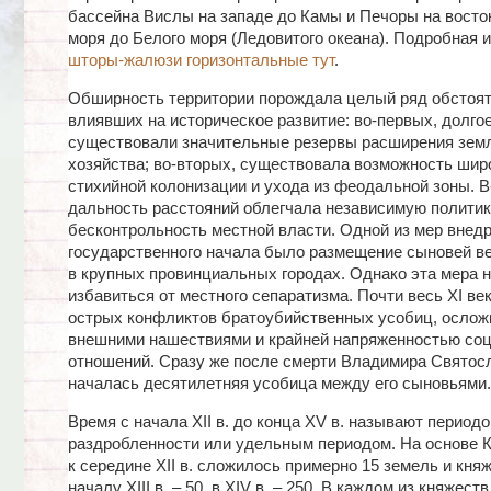
бассейна Вислы на западе до Камы и Печоры на восток
моря до Белого моря (Ледовитого океана).
Подробная 
шторы-жалюзи горизонтальные тут
.
Обширность территории порождала целый ряд обстоят
влиявших на историческое развитие: во-первых, долго
существовали значительные резервы расширения зем
хозяйства; во-вторых, существовала возможность шир
стихийной колонизации и ухода из феодальной зоны. В
дальность расстояний облегчала независимую политик
бесконтрольность местной власти. Одной из мер внед
государственного начала было размещение сыновей ве
в крупных провинциальных городах. Однако эта мера н
избавиться от местного сепаратизма. Почти весь XI ве
острых конфликтов братоубийственных усобиц, ослож
внешними нашествиями и крайней напряженностью со
отношений. Сразу же после смерти Владимира Святос
началась десятилетняя усобица между его сыновьями.
Время с начала ХII в. до конца ХV в. называют перио
раздробленности или удельным периодом. На основе 
к середине ХII в. сложилось примерно 15 земель и княж
началу ХIII в. – 50, в ХIV в. – 250. В каждом из княжест