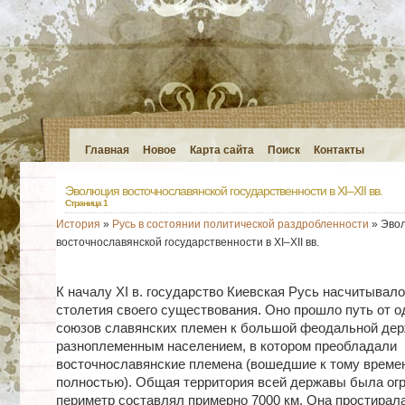
Главная
Новое
Карта сайта
Поиск
Контакты
Эволюция восточнославянской государственности в XI–XII вв.
Страница 1
История
»
Русь в состоянии политической раздробленности
» Эво
восточнославянской государственности в XI–XII вв.
К началу XI в. государство Киевская Русь насчитывало
столетия своего существования. Оно прошло путь от о
союзов славянских племен к большой феодальной дер
разноплеменным населением, в котором преобладали
восточнославянские племена (вошедшие к тому време
полностью). Общая территория всей державы была огр
периметр составлял примерно 7000 км. Она простирала