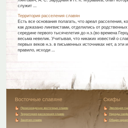
лянтович, А. С. Зарудный и Н. К. Муравьев, опыт кото
служит ...
Территория расселения славян
Есть все основания полагать, что ареал расселения, к
как доказано лингвистами, отделились от родственных
середине первого тысячелетия до н.э.(во времена Геро
весьма невелик. Учитывая, что никаких известий о сла
первых веков н.э. в письменных источниках нет, а эти и
правило, исходи ...
Восточные славяне
Скифы
Происхождение восточных славян
Эволюция «ц
Территория расселения славян
Народы скиф
Занятия славян
Общая характ