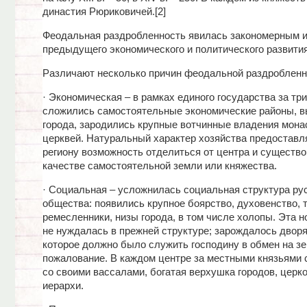
династия Рюриковичей.[2]
Феодальная раздробленность явилась закономерным и
предыдущего экономического и политического развити
Различают несколько причин феодальной раздробленн
· Экономическая – в рамках единого государства за три
сложились самостоятельные экономические районы, 
города, зародились крупные вотчинные владения мона
церквей. Натуральный характер хозяйства предостав
региону возможность отделиться от центра и существо
качестве самостоятельной земли или княжества.
· Социальная – усложнилась социальная структура ру
общества: появились крупное боярство, духовенство, 
ремесленники, низы города, в том числе холопы. Эта н
не нуждалась в прежней структуре; зарождалось дворя
которое должно было служить господину в обмен на з
пожалование. В каждом центре за местными князьями 
со своими вассалами, богатая верхушка городов, церк
иерархи.