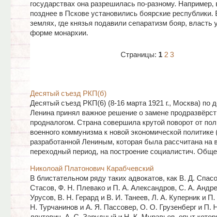
государствах она разрешилась по-разному. Например, 
позднее в Пскове установились боярские республики. 
землях, где князья подавили сепаратизм бояр, власть 
форме монархии.
Страницы:
1
2
3
Десятый съезд РКП(б)
Десятый съезд РКП(6) (8-16 марта 1921 г., Москва) по 
Ленина принял важное решение о замене продразвёрст
продналогом. Страна совершила крутой поворот от пол
военного коммунизма к новой экономической политике (
разработанной Лениным, которая была рассчитана на 
переходный период, на построение социалистич. Общес
Николоай Платонович Карабчевский
В блистательном ряду таких адвокатов, как В. Д. Спасо
Стасов, Ф. Н. Плевако и П. А. Александров, С. А. Андре­е
Урусов, В. Н. Герард и В. И. Танеев, Л. А. Куперник и П. 
Н. Турчанинов и А. Я. Пассовер, О. О. Грузенберг и П. 