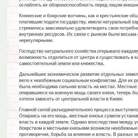
ослаблять их обороноспособность перед лицом внешне
Княжеские и боярские вотчины, как и крестьянские об
платившие подати государству, имели натуральный ха
стремились максимально удовлетворить свои потребно
внутренних ресурсов. Их связи с рынком были весьма
нерегулярными.
Господство натурального хозяйства открывало каждом
возможность отделиться от центра и существовать в к
самостоятельной земли или княжества.
Дальнейшее экономическое развитие отдельных земел
вело к неизбежным социальным конфликтам. Для их р
была необходима сильная власть на местах. Местные 
опиравшиеся на военную мощь своего князя, теперь б
хотели зависеть от центральной власти в Киеве.
Главной силой разъединительного процесса выступило
Опираясь на его мощь, местные князья сумели устано
власть в каждой земле. Однако впоследствии между 
боярством и местными князьями возникли неизбежные
противоречия, борьба за влияние и власть. В разных з