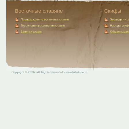
Восточные славяне
Скифы
Происхождение восточных славян
Эволюция «ц
Территория расселения славян
Народы скиф
Занятия славян
Общая характ
Copyright © 2026 - All Rights Reserved - www.fullistoria.ru