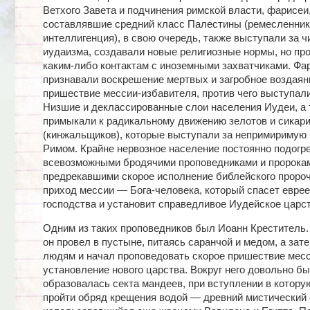
Ветхого Завета и подчинения римской власти, фарисеи
составлявшие средний класс Палестины (ремесленник
интеллигенция), в свою очередь, также выступали за ч
иудаизма, создавали новые религиозные нормы, но пр
каким-либо контактам с иноземными захватчиками. Фа
признавали воскрешение мертвых и загробное воздаяни
пришествие мессии-избавителя, против чего выступали
Низшие и деклассированные слои населения Иудеи, а
примыкали к радикальному движению зелотов и сикар
(кинжальщиков), которые выступали за непримиримую 
Римом. Крайне нервозное население постоянно подогр
всевозможными бродячими проповедниками и пророка
предрекавшими скорое исполнение библейского проро
приход мессии — Бога-человека, который спасет еврее
господства и установит справедливое Иудейское царст
Одним из таких проповедников был Иоанн Креститель
он провел в пустыне, питаясь саранчой и медом, а зат
людям и начал проповедовать скорое пришествие месс
установление нового царства. Вокруг него довольно б
образовалась секта мандеев, при вступлении в котору
пройти обряд крещения водой — древний мистический