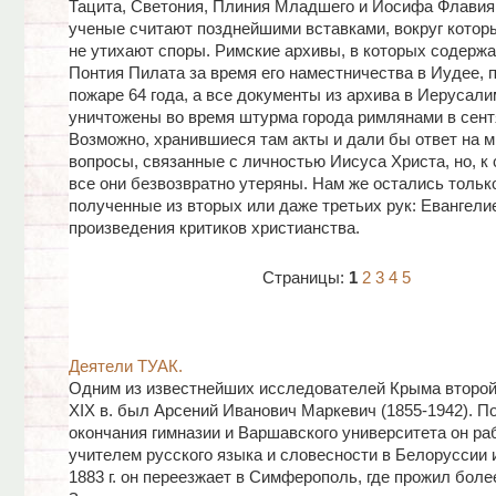
Тацита, Светония, Плиния Младшего и Иосифа Флавия
ученые считают позднейшими вставками, вокруг которы
не утихают споры. Римские архивы, в которых содерж
Понтия Пилата за время его наместничества в Иудее, 
пожаре 64 года, а все документы из архива в Иерусал
уничтожены во время штурма города римлянами в сентя
Возможно, хранившиеся там акты и дали бы ответ на м
вопросы, связанные с личностью Иисуса Христа, но, к
все они безвозвратно утеряны. Нам же остались тольк
полученные из вторых или даже третьих рук: Евангели
произведения критиков христианства.
Страницы:
1
2
3
4
5
Деятели ТУАК.
Одним из известнейших исследователей Крыма второ
XIX в. был Арсений Иванович Маркевич (1855-1942). П
окончания гимназии и Варшавского университета он ра
учителем русского языка и словесности в Белоруссии и
1883 г. он переезжает в Симферополь, где прожил боле