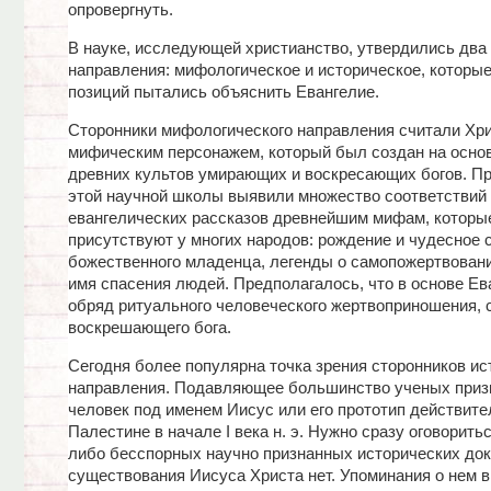
опровергнуть.
В науке, исследующей христианство, утвердились два
направления: мифологическое и историческое, которые
позиций пытались объяснить Евангелие.
Сторонники мифологического направления считали Хр
мифическим персонажем, который был создан на осно
древних культов умирающих и воскресающих богов. П
этой научной школы выявили множество соответствий
евангелических рассказов древнейшим мифам, которы
присутствуют у многих народов: рождение и чудесное 
божественного младенца, легенды о самопожертвовани
имя спасения людей. Предполагалось, что в основе Ев
обряд ритуального человеческого жертвоприношения, 
воскрешающего бога.
Сегодня более популярна точка зрения сторонников ис
направления. Подавляющее большинство ученых призн
человек под именем Иисус или его прототип действите
Палестине в начале I века н. э. Нужно сразу оговоритьс
либо бесспорных научно признанных исторических до
существования Иисуса Христа нет. Упоминания о нем в