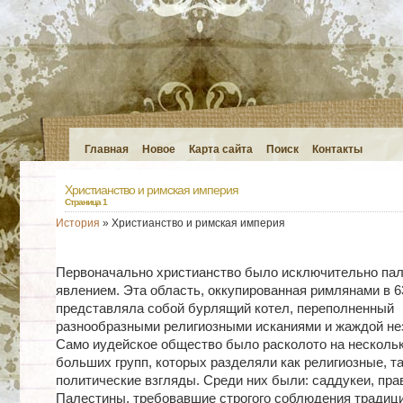
Главная
Новое
Карта сайта
Поиск
Контакты
Христианство и римская империя
Страница 1
История
» Христианство и римская империя
Первоначально христианство было исключительно па
явлением. Эта область, оккупированная римлянами в 63 
представляла собой бурлящий котел, переполненный
разнообразными религиозными исканиями и жаждой не
Само иудейское общество было расколото на несколь
больших групп, которых разделяли как религиозные, та
политические взгляды. Среди них были: саддукеи, пр
Палестины, требовавшие строгого соблюдения традиц