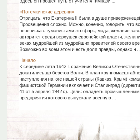
Здесь он прошел путь от учителя гимнази ...
«Потемкинские деревни»
Отрицать, что Екатерина II была в душе приверженеце
Просвещения сложно. Можно, конечно, говорить, что вс
переписка с гуманистами это фарс, мода, желание зав
авторитет среди верхушек европейской власти, желан
веках мудрейшей из мудрейших правителей своего вре
Возможно во всем этом и есть доля правды, однако н ..
Начало
К середине лета 1942 г. сражения Великой Отечествен
докатились до берегов Волги. В план крупномасштабно
наступления на юге нашей страны (Кавказ, Крым) кома
фашистской Германии включает и Сталинград (директ
41 от 5 апреля 1942 г.). Цель: овладеть промышленным
предприятия которого выпускали военную ...