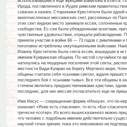
использовавшийся еще жрецами Вавилона и Египта. По
Ирода, поставленного в Иудее римским правительство
схвачен и казнен. Сторонники Крестителя были одной 
многочисленных мессианских сект, рассеянных по Пал
этих сект видное место занимали ессеи, сплоченные к
сообщества. Ес-сеи были убежденными аскетами, пре
чувственные удовольствия, отрицали рабовладение. П
приняли участие в войне 66 — 73 годов с римлянами и
поголовно истреблены оккупационными войсками. Наиб
Иоанну Крестителю была секта ессев, вошедшая в ис
именем Кумранская община. По чистой случайности ар
наткнулись на пещерные поселения этой секты, распо
местности Вади-Кумран на берегу Мертвого моря. Чле
общины считали себя «сынами света», ждали пришест
последнего боя с «сынами тьмы». Все эти общины в ка
степени являлись предшественниками христиан, однако
последних, для них мессия («спаситель») еще не прише
Имя Иисус — сокращенная форма «Иешуа», что по-ев
означает «Яхве есть спасение», то есть «Бог-спаситель
гречески «сотер». Из всего вышесказанного можно пре
что человек с подобным именем действительно сущес
научной точки зрения, пока это невозможно ни подтвер