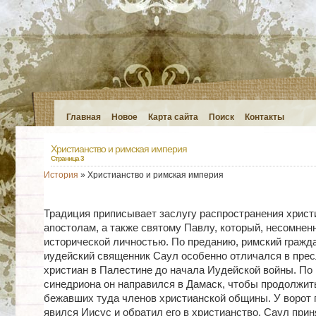
Главная
Новое
Карта сайта
Поиск
Контакты
Христианство и римская империя
Страница 3
История
» Христианство и римская империя
Традиция приписывает заслугу распространения христ
апостолам, а также святому Павлу, который, несомнен
исторической личностью. По преданию, римский гражд
иудейский священник Саул особенно отличался в пре
христиан в Палестине до начала Иудейской войны. По 
синедриона он направился в Дамаск, чтобы продолжит
бежавших туда членов христианской общины. У ворот 
явился Иисус и обратил его в христианство. Саул при