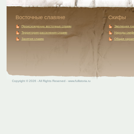
Восточные славяне
Скифы
Происхождение восточных славян
Эволюция «ц
Территория расселения славян
Народы скиф
Занятия славян
Общая характ
Copyright © 2026 - All Rights Reserved - www.fullistoria.ru