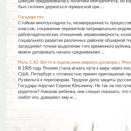
Швеция придерживалась политики нейтралитета, но кор
был склонен держаться германской ори ...
Государство
Стойкая многоукладность, незавершенность процессов
классов, сохранение пережитков патриархально-родов
рабовладельческих отношений, неравномерность хозяй
социального развития различных районов обширной те
затрудняют точное выделение того временного рубежа,
можно датировать начало средневеково ...
Роль С.Ю. Витте в подписании мирного договора с Япо
В 1905 году Япония стала искать пути к миру через по
США. Петербург с готовностью принял приглашение пр
Рузвельта к переговорам. Трудное дело защиты русски
Государь поручил Сергею Юльевичу. Не так ли поступ
родители? Наказав ребенка, они спешат показать, что
любят его, доверяют ему и ...