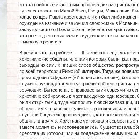
и стал наиболее известным проповедником христианст
путешествовал по Малой Азии, Греции, Македонии, был
конце концов Павла арестовали, и он был либо казнен 
осужден на изгнание и закончил свою жизнь в Испании.
заслугой святого Павла стала переработка христианско
которое под его влиянием из иудейской секты начало 
в мировую религию.
В результате, на рубеже I — II веков пока еще малочи
христианские общины, членами которых были, как пра
выходцы из самых низших слоев общества, распростр
по всей территории Римской империи. Тогда же появил
произведение «Дидахе» («Учение апостолов»), которо
служить руководством по устроению общин христиан 
верующих. Вытесненные правоверными евреями из син
христиане собирались в частных домах единоверцев. 
были открытыми, туда мог прийти любой желающий, и
общины имел право выступить с проповедью или речью
слушали бродячих проповедников, которые кочевали и
общины в другую. Христиане устраивали совместные т
вместе молились и исповедовались. Существовала об
средства из которой шли на поддержание неимущих ил