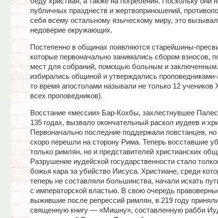
беду христиан, а также на погребения. Поскольку они 
публичных празднеств и жертвоприношений, противоп
себя всему остальному языческому миру, это вызывал
недоверие окружающих.
Постепенно в общинах появляются старейшины-пресв
которые первоначально занимались сбором взносов, п
мест для собраний, помощью больным и заключенным
избирались общиной и утверждались проповедниками-
то время апостолами называли не только 12 учеников Х
всех проповедников).
Восстание «мессии» Бар-Кохбы, захлестнувшее Палес
135 годах, вызвало окончательный раскол иудеев и хри
Первоначально последние поддержали повстанцев, но
скоро перешли на сторону Рима. Теперь восставшие у
только римлян, но и представителей христианских общ
Разрушение иудейской государственности стало толко
божья кара за убийство Иисуса. Христиане, среди кот
теперь не составляли большинства, начали искать пут
с императорской властью. В свою очередь правоверны
выжившие после репрессий римлян, в 219 году принял
священную книгу — «Мишну», составленную рабби Иуд