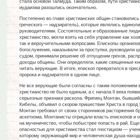
стала основой Талмуда. Таким образом, пути христиан
иудаизма разошлись окончательно.
Постепенно во главе христианских общин становились 
греческого — надзиратель), которые являлись единол
руководителями. Состоятельные и образованные люди
христианство, могли взять на себя управление как хоз
так и вероучительными вопросами. Епископы организ
богослужения, наказывали за проступки, руководили 
судом, принимали решение об отпущении грехов, расп
доходы общины. Они определяли, какие священные кни
читать верующие. В итоге, епископ превратился в прес
пророка и надзирателя в одном лице.
Не все верующие были согласны с таким положением 
христианство не было единым, а с начала II века появ
серьезные признаки раскола. Фригиец Монтан, бывший
Кибелы, объявил о скором пришествии Христа в город 
Монтан требовал от своих сторонников расторжения бр
аскетизма. Монтанисты отрицали власть епископов и 
на мученичество, чтобы побыстрее попасть в рай. Еще
опасностью для христианства стал гностицизм — учени
которому окружающий мир и человеческая душа наход