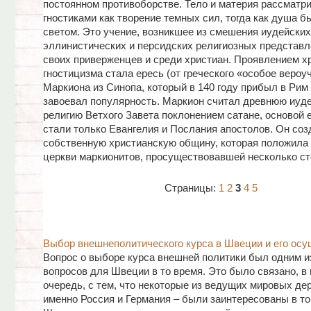
постоянном противоборстве. Тело и материя рассматр
гностиками как творение темных сил, тогда как душа б
светом. Это учение, возникшее из смешения иудейских
эллинистических и персидских религиозных представл
своих приверженцев и среди христиан. Проявлением х
гностицизма стала ересь (от греческого «особое вероу
Маркиона из Синопа, который в 140 году прибыл в Рим
завоевал популярность. Маркион считал древнюю иуд
религию Ветхого Завета поклонением сатане, основой е
стали только Евангелия и Послания апостолов. Он соз
собственную христианскую общину, которая положила
церкви маркионитов, просуществовавшей несколько ст
Страницы:
1
2
3
4
5
Выбор внешнеполитического курса в Швеции и его ос
Вопрос о выборе курса внешней политики был одним и
вопросов для Швеции в то время. Это было связано, в
очередь, с тем, что некоторые из ведущих мировых дер
именно Россия и Германия – были заинтересованы в то