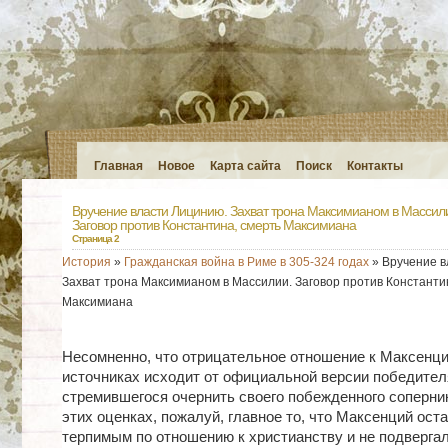
Главная
Новое
Карта сайта
Поиск
Контакты
Вручение власти Лицинию. Захват трона Максимианом в Массил
Заговор против Константина, смерть Максимиана
Страница 2
История
»
Гражданская война в Риме в 305-324 годах
» Вручение в
Захват трона Максимианом в Массилии. Заговор против Константи
Максимиана
Несомненно, что отрицательное отношение к Максенц
источниках исходит от официальной версии победител
стремившегося очернить своего побежденного соперник
этих оценках, пожалуй, главное то, что Максенций ост
терпимым по отношению к христианству и не подверга