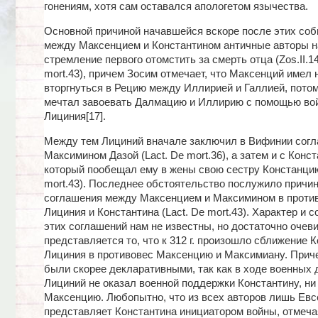
гонениям, хотя сам оставался апологетом язычества.
Основной причиной начавшейся вскоре после этих со
между Максенцием и Константином античные авторы 
стремление первого отомстить за смерть отца (Zos.II.14.
mort.43), причем Зосим отмечает, что Максенций имел
вторгнуться в Рецию между Иллирией и Галлией, потом
мечтал завоевать Далмацию и Иллирию с помощью во
Лициния[17].
Между тем Лициний вначале заключил в Вифинии согл
Максимином Дазой (Lact. De mort.36), а затем и с Конс
который пообещал ему в жены свою сестру Констанцию
mort.43). Последнее обстоятельство послужило причин
соглашения между Максенцием и Максимином в проти
Лициния и Константина (Lact. De mort.43). Характер и 
этих соглашений нам не известны, но достаточно оче
представляется то, что к 312 г. произошло сближение К
Лициния в противовес Максенцию и Максимиану. Прич
были скорее декларативными, так как в ходе военных 
Лициний не оказал военной поддержки Константину, ни
Максенцию. Любопытно, что из всех авторов лишь Евс
представляет Константина инициатором войны, отмечая