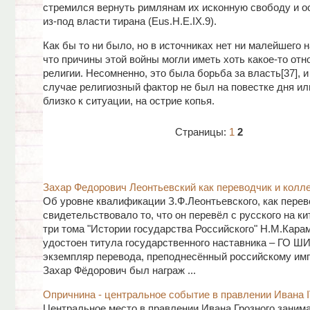
стремился вернуть римлянам их исконную свободу и о
из-под власти тирана (Eus.H.E.IX.9).
Как бы то ни было, но в источниках нет ни малейшего н
что причины этой войны могли иметь хоть какое-то отн
религии. Несомненно, это была борьба за власть[37], и
случае религиозный фактор не был на повестке дня ил
близко к ситуации, на острие копья.
Страницы:
1
2
Захар Федорович Леонтьевский как переводчик и колл
Об уровне квалификации З.Ф.Леонтьевского, как пере
свидетельствовало то, что он перевёл с русского на ки
три тома "Истории государства Российского" Н.М.Кара
удостоен титула государственного наставника – ГО ШИ
экземпляр перевода, преподнесённый российскому имп
Захар Фёдорович был награж ...
Опричнина - центральное событие в правлении Ивана 
Центральное место в правлении Ивана Грозного занима