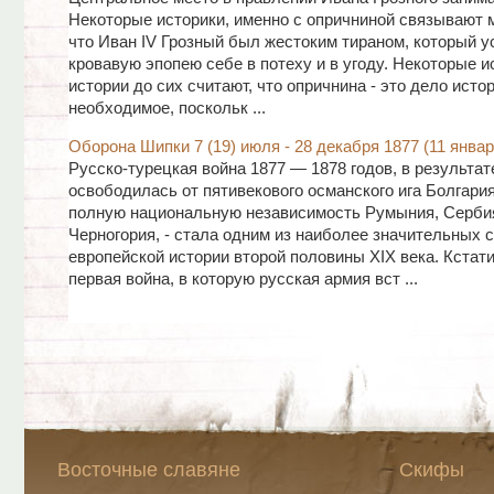
Некоторые историки, именно с опричниной связывают м
что Иван IV Грозный был жестоким тираном, который у
кровавую эпопею себе в потеху и в угоду. Некоторые 
истории до сих считают, что опричнина - это дело исто
необходимое, поскольк ...
Оборона Шипки 7 (19) июля - 28 декабря 1877 (11 январ
Русско-турецкая война 1877 — 1878 годов, в результат
освободилась от пятивекового османского ига Болгари
полную национальную независимость Румыния, Серби
Черногория, - стала одним из наиболее значительных 
европейской истории второй половины XIX века. Кстати
первая война, в которую русская армия вст ...
Восточные славяне
Скифы