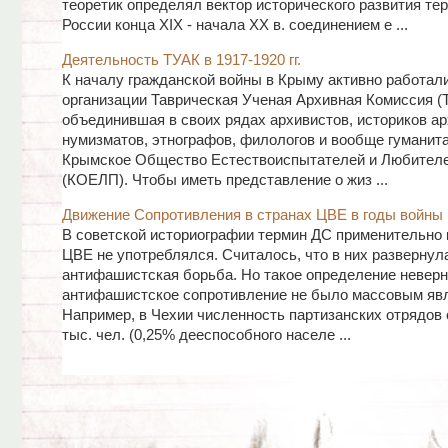
теоретик определял вектор исторического развития те
России конца XIX - начала XX в. соединением е ...
Деятельность ТУАК в 1917-1920 гг.
К началу гражданской войны в Крыму активно работал
организации Таврическая Ученая Архивная Комиссия (
объединившая в своих рядах архивистов, историков ар
нумизматов, этнографов, филологов и вообще гуманита
Крымское Общество Естествоиспытателей и Любител
(КОЕЛП). Чтобы иметь представление о жиз ...
Движение Сопротивления в странах ЦВЕ в годы войны
В советской историографии термин ДС применительно 
ЦВЕ не употреблялся. Считалось, что в них развернул
антифашистская борьба. Но такое определение неверно,
антифашистское сопротивление не было массовым яв
Например, в Чехии численность партизанских отрядов 
тыс. чел. (0,25% дееспособного населе ...