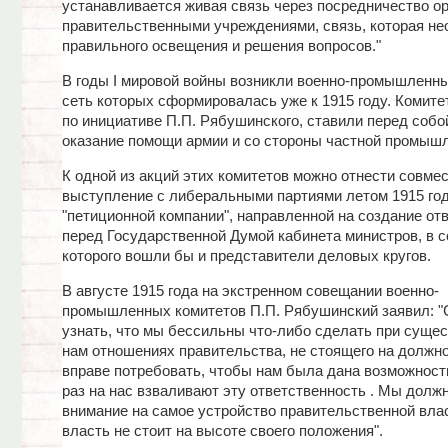
устанавливается живая связь через посредничество ор
правительственными учреждениями, связь, которая н
правильного освещения и решения вопросов."
В годы I мировой войны возникли военно-промышленны
сеть которых сформировалась уже к 1915 году. Комите
по инициативе П.П. Рябушинского, ставили перед собой
оказание помощи армии и со стороны частной промышл
К одной из акций этих комитетов можно отнести совме
выступление с либеральными партиями летом 1915 год
"петиционной компании", направленной на создание от
перед Государственной Думой кабинета министров, в с
которого вошли бы и представители деловых кругов.
В августе 1915 года на экстренном совещании военно-
промышленных комитетов П.П. Рябушинский заявил: "
узнать, что мы бессильны что-либо сделать при суще
нам отношениях правительства, не стоящего на должн
вправе потребовать, чтобы нам была дана возможност
раз на нас взваливают эту ответственность . Мы долж
внимание на самое устройство правительственной влас
власть не стоит на высоте своего положения".