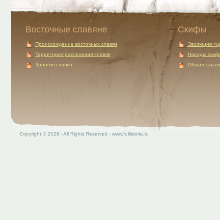
Восточные славяне
Скифы
Происхождение восточных славян
Эволюция «ц
Территория расселения славян
Народы скиф
Занятия славян
Общая характ
Copyright © 2026 - All Rights Reserved - www.fullistoria.ru