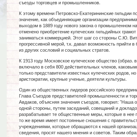
съезды торговцев и промышленников.
К этому времени Петровско-Екатерининские гильдии п
значение, как объединяющие организации предпринима
выходом в 1889 году нового закона о промышленном н
отменено приобретение купеческих гильдийных грамот 
заниматься коммерцией. Этот шаг со стороны С.Ю. Ви
прогрессивной мерой, т.к. давал возможность прийти в
из других сословий и социальных стратов.
К 1913 году Московское купеческое общество (образ. в 
включало в себя 800 действительных членов, каковым
только представители известных купеческих родов, но
аристократии, крупные ученые, деятели культуры.
Один из общественных лидеров российского предприн
Глава Съездов представителей промышленности и торг
Авдаков, объясняя значения съездов, говорил: "Наша о
одной стороны, путем заседаний, совещаний и докладо
разрабатывает те общественные меры, которые в нее п
то же время имеет постоянные сношения с правитель
учреждениями, которые обращаются к нашей организац
сведения, просят нашего мнения и советов. Таким обр