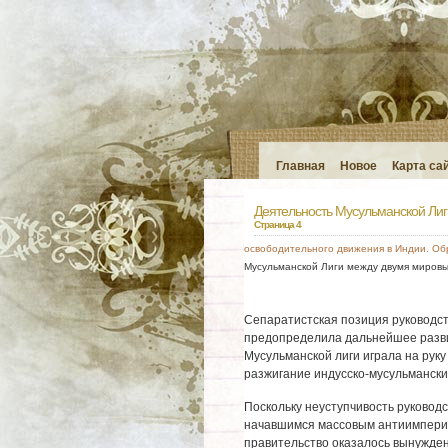
Главная
Новое
Карта са
Деятельность Мусульманской Ли
Страница 4
освободительного движения в Индии. Об
Мусульманской Лиги между двумя миров
Сепаратистская позиция руководст
предопределила дальнейшее разви
Мусульманской лиги играла на руку
разжигание индусско-мусульмански
Поскольку неуступчивость руковод
начавшимся массовым антиимпериа
правительство оказалось вынужде