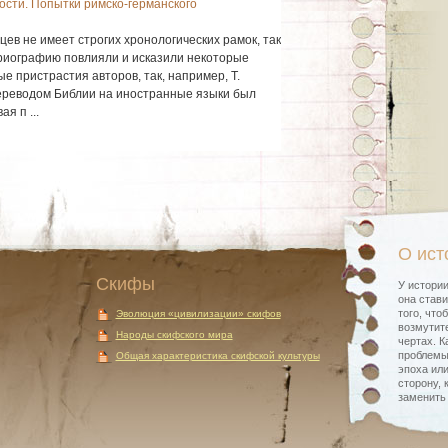
ости. Попытки римско-германского
я
ев не имеет строгих хронологических рамок, так
сториографию повлияли и исказили некоторые
 пристрастия авторов, так, например, Т.
ереводом Библии на иностранные языки был
я п ...
О ист
Скифы
У истории
она стави
того, что
Эволюция «цивилизации» скифов
возмутите
Народы скифского мира
чертах. К
проблемы
Общая характеристика скифской культуры
эпоха или
сторону, 
заменить