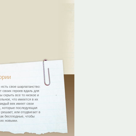
ории
 есть свое шарлатанство:
т своих героев вдаль для
бы скрыть все то низкое и
льное, что имеется в их
аждый век имеет свои
, которые последующая
 решает, или отодвигает в
как бесплодные, чтобы
 их новыми.