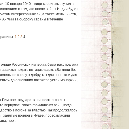
. 10 января 1940 г. вице-король выступил в
аявлением о том, что после войны Индии будет
четом интересов князей, а также меньшинств,
и Англии за оборону страны в течение
раницы:
1
2
3
4
столице Российской империи, была расстреляна
тавшихся подать петицию царю: «Взгляни без
ены не ко злу, к добру, как для нас, так и для
сенье» до основания потрясло устои монархии,
 Римское государство на несколько лет
то вернулась эпоха гражданских войн, когда
арство в погоне за властью. Так продолжалось
ны, занятые войной в Иудее, провозгласили
а, про ...