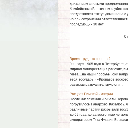
движением с новыми предложениями
бомбейском «Восточном клубе» с з
предоставлен статус доминиона с у
но при сохранении ответственност
последующих 30 лет.
Ст
Время трудных решений.
9 января 1905 года в Петербурге, 
мирная манифестация рабочих, пы
гнева…на наши просьбы, они направл
тебя, государь!» «Кровавое воскре
развязав разрушительную сти ...
Расцвет Римской империи
После низложения и гибели Нерона
погрузилось в анархию. Казалось, ч
различные партии разрывали госуд
до 69 года, когда восточные легио
императором Тита Флавия Веспасиан