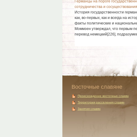
Германцы на пороге государственн
сотрудничества и сосуществовани
История государственности германц
как, во-первых, как и всегда на и
факты политические и национальные
Моммзен утверждал, что первым п
перевод немецкий[226], подразумева
Восточные славяне
Происхождение восточных славян
Территория расселения славян
Занятия славян