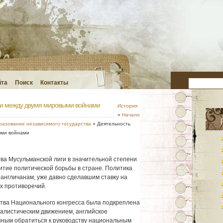
йта
Поиск
Контакты
ги между двумя мировыми войнами
История
»
Начало
разование независимого государства
» Деятельность
ыми войнами
ва Мусульманской лиги в значительной степени
тие политической борьбы в стране. Политика
 англичанам, уже давно сделавшим ставку на
х противоречий.
ства Национального конгресса была подкреплена
листическим движением, английское
нным обратиться к руководству национальным