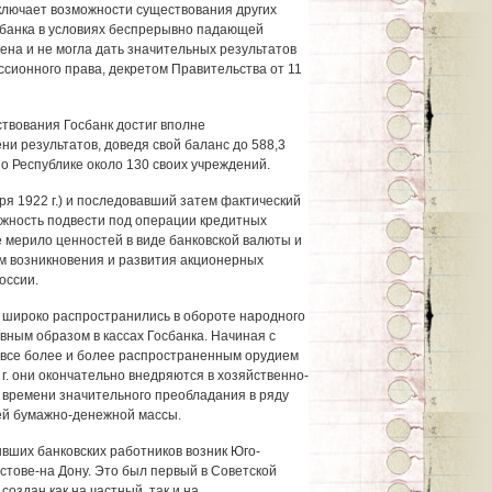
ключает возможности существования других
сбанка в условиях беспрерывно падающей
на и не могла дать значительных результатов
ссионного права, декретом Правительства от 11
ствования Госбанк достиг вполне
и результатов, доведя свой баланс до 588,3
 по Республике около 130 своих учреждений.
бря 1922 г.) и последовавший затем фактический
ожность подвести под операции кредитных
 мерило ценностей в виде банковской валюты и
м возникновения и развития акционерных
оссии.
о широко распространились в обороте народного
вным образом в кассах Госбанка. Начиная с
я все более и более распространенным орудием
 г. они окончательно внедряются в хозяйственно-
у времени значительного преобладания в ряду
сей бумажно-денежной массы.
ывших банковских работников возник Юго-
стове-на Дону. Это был первый в Советской
создан как на частный, так и на