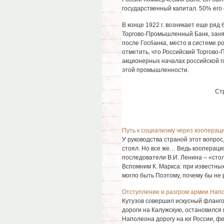
государственный капитал. 50% его 
В конце 1922 г. возникает еще ряд 
Торгово-Промышленный Банк, заняв
после Госбанка, место в системе 
отметить, что Российский Торгово
акционерных началах российской 
этой промышленности.
Ст
Путь к социализму через кооперац
У руководства страной этот вопрос
стоял. Но все же… Ведь кооперация
последователи В.И. Ленина – «сто
Вспомним К. Маркса: при известных
могло быть Поэтому, почему бы не р
Отступление и разгром армии Нап
Кутузов совершил искусный фланго
дороги на Калужскую, остановился 
Наполеона дорогу на юг России, ф