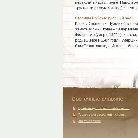
переходу в наступление. Наполео
трудности от усиливавшейся «малой
Скопины-Шуйские (угасший род)
Князей Скопиных-Шуйских было всег
женатые: сын Скопы – Федор Иванови
Фёдорович (умер в 1595 г.), и его 
родившийся в 1587 году и умерший,
Сам Скопа, воевода Ивана III, боярин
Восточные славяне
Происхождение восточных славян
Территория расселения славян
Занятия славян