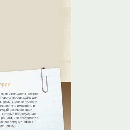
ории
 есть свое шарлатанство:
т своих героев вдаль для
бы скрыть все то низкое и
льное, что имеется в их
аждый век имеет свои
, которые последующая
 решает, или отодвигает в
как бесплодные, чтобы
 их новыми.