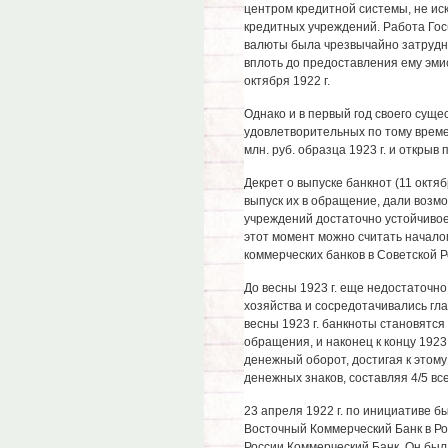
центром кредитной системы, не ис
кредитных учреждений. Работа Го
валюты была чрезвычайно затрудне
вплоть до предоставления ему эми
октября 1922 г.
Однако и в первый год своего суще
удовлетворительных по тому времен
млн. руб. образца 1923 г. и открыв
Декрет о выпуске банкнот (11 октя
выпуск их в обращение, дали возм
учреждений достаточно устойчивое
этот момент можно считать начало
коммерческих банков в Советской Р
До весны 1923 г. еще недостаточн
хозяйства и сосредотачивались гла
весны 1923 г. банкноты становятс
обращения, и наконец к концу 1923
денежный оборот, достигая к этом
денежных знаков, составляя 4/5 в
23 апреля 1922 г. по инициативе б
Восточный Коммерческий Банк в Ро
России Коммерческий Банк. Он был 