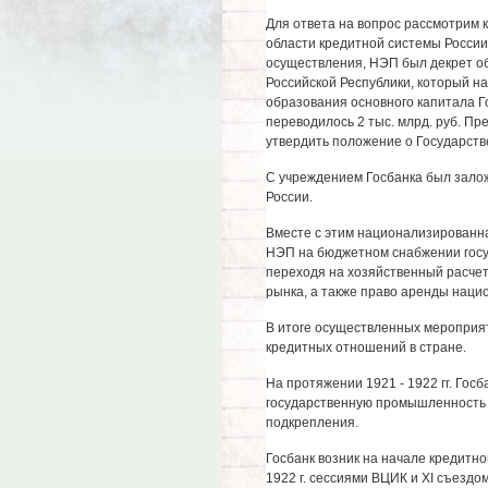
Для ответа на вопрос рассмотрим 
области кредитной системы России.
осуществления, НЭП был декрет о
Российской Республики, который нач
образования основного капитала Г
переводилось 2 тыс. млрд. руб. П
утвердить положение о Государств
С учреждением Госбанка был зало
России.
Вместе с этим национализированн
НЭП на бюджетном снабжении госуд
переходя на хозяйственный расчет
рынка, а также право аренды нац
В итоге осуществленных мероприят
кредитных отношений в стране.
На протяжении 1921 - 1922 гг. Гос
государственную промышленность 
подкрепления.
Госбанк возник на начале кредитной
1922 г. сессиями ВЦИК и XI съездо