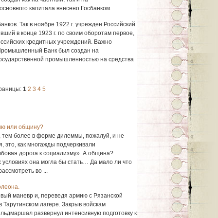
основного капитала внесено Госбанком.
банков. Так в ноябре 1922 г. учрежден Российский
ший в конце 1923 г. по своим оборотам первое,
российских кредитных учреждений. Важно
-Промышленный Банк был создан на
государственной промышленностью на средства
раницы:
1
2
3
4
5
ию или общину?
, тем более в форме дилеммы, пожалуй, и не
, это, как многажды подчеркивали
лбовая дорога к социализму». А община?
 условиях она могла бы стать… Да мало ли что
ассмотреть во ...
олеона.
вый маневр и, переведя армию с Рязанской
в Тарутинском лагере. Закрыв войскам
ельдмаршал развернул интенсивную подготовку к