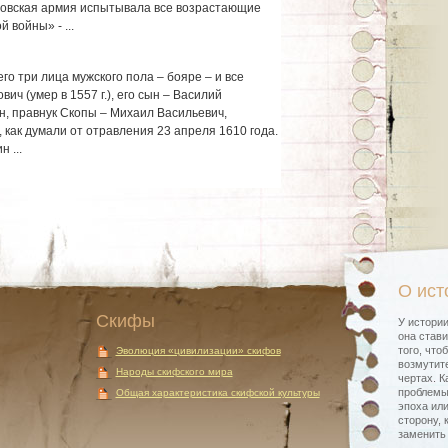
новская армия испытывала все возрастающие
 войны» - ...
о три лица мужского пола – бояре – и все
ч (умер в 1557 г.), его сын – Василий
сын, правнук Скопы – Михаил Васильевич,
 как думали от отравления 23 апреля 1610 года.
 ...
О ист
Скифы
У истории
она стави
того, что
Эволюция «цивилизации» скифов
возмутите
Народы скифского мира
чертах. К
проблемы
Общая характеристика скифской культуры
эпоха или
сторону, 
заменить