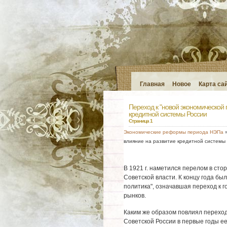
Главная
Новое
Карта са
Переход к "новой экономической 
кредитной системы России
Страница 1
Экономические реформы периода НЭПа
»
влияние на развитие кредитной системы
В 1921 г. наметился перелом в ст
Советской власти. К концу года бы
политика", означавшая переход к г
рынков.
Каким же образом повлиял перехо
Советской России в первые годы е