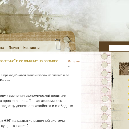
йта
Поиск
Контакты
политике" и ее влияние на развитие
История
»
 Переход к "новой экономической политике" и ее
 России
орону изменения экономической политики
ла провозглашена "новая экономическая
осподству денежного хозяйства и свободных
д к НЭП на развитие рыночной системы
е существования?