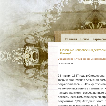
Главная
Новое
Карта са
Основные направления деятельн
Страница 1
Образование ТУАК и основные направле
деятельности.
24 января 1887 года в Симферопол
Таврическая Ученая Архивная Коми
подчеркивалось. «В Крыму открыва
не только письменные памятники, х
находки являются весьма ценным м
деятельность комиссии едва ли ог
документов ."[33]. Исходя из этого,
археологического музея при Архив