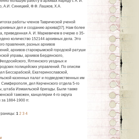
енно большую работу в архивах наряду с А. И.
 А.И. Синицкий, Ф.Ф. Лашков, Х.А.
тогах работы членов Таврической ученой
архивных дел и созданию архива[37]. Нам более
 приведенная А. И. Маркевичем в очерке о 35-
едено количество 152144 архивных дела. Это
ого правления, разных архивов
ений, архивов старокрымской городской ратуши
нской управы, архивов Бердянского,
Феодосийского, Ялтинского уездных и
родских полицейских управлений. По описям
ел Бессарабской, Екатеринославской,
ольской казенных палат и подведомственных им
г. Симферополя, дел Керченского отдела 5-го
ны, штаба Измаильской бригады. Были также
енской таможен, канцелярии 4-го округа
за 1884-1900 гг.
траницы:
1
2
3
4
и