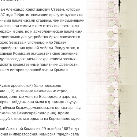
ан Александр Христианович Стевен, который
887 года "обратил внимание присутствующих на
енными памятниками старины, чем письменными,
миссия при самом своем открытии поставила
графические, но и археологические памятники,
едоставило для устройства Археологического
кого Земства и уполномочило Управу
приобретения нужной мебели. Ввиду этого, а
рхивная Комиссия осуществит свое значение
ряду с исследованием и сохранением разных
едовать вещественные памятники древности,
нием истории прошлой жизни Крыма и
Музею древностей) было положено
л. 1, 2); античные наконечники стрел,
ные, золотые монеты Боспорского царства,
ерии. Найдены они были в д. Камыш - Бурун
), вблизи Козьмодемьяновского монастыря, в д.
Соколиное Бахчисарайского р-на). Кроме
ь дублетные материалы из Керченского музея.
ной Архивной Комиссии 29 октября 1887 года
еская (императорская) комиссия "предписала