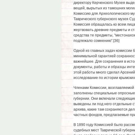
директору Керченского Музея выде
вещей, вырытых из тамошних могил
Комиссию для Археологического му
Таврического губернского музея Су
Комиссия обращалась ко всем лица
жертвовать древние предметы и ст
средства те предметы, "местонахо
подлежало сомнению".[36]
Одной из главных задач комиссии 
минимальной гарантией сохранности
важнейшее. Для сохранения в исто
документы, работы и образцы инте
этой работы много сделал Арсени
исследование по истории крымских
Членами Комиссии, возглавляемой 
заполнены специальные опросные л
губернии. Они включали следующие 
выведены ли под него отдельные с
архива, какие там сохраняются дела
частных фондов, предлагаемые пр
В 1890 году Комиссией было рассм
судебных мест Таврической губерни