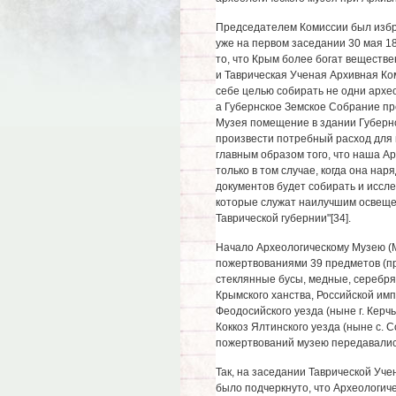
Председателем Комиссии был избр
уже на первом заседании 30 мая 1
то, что Крым более богат веществ
и Таврическая Ученая Архивная Ко
себе целью собирать не одни архео
а Губернское Земское Собрание пр
Музея помещение в здании Губернс
произвести потребный расход для 
главным образом того, что наша А
только в том случае, когда она на
документов будет собирать и иссл
которые служат наилучшим освеще
Таврической губернии"[34].
Начало Археологическому Музею (
пожертвованиями 39 предметов (при
стеклянные бусы, медные, серебря
Крымского ханства, Российской имп
Феодосийского уезда (ныне г. Керчь
Коккоз Ялтинского уезда (ныне с. 
пожертвований музею передавалис
Так, на заседании Таврической Уче
было подчеркнуто, что Археологич