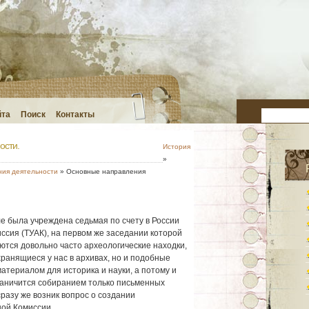
йта
Поиск
Контакты
ости.
История
»
ния деятельности
» Основные направления
е была учреждена седьмая по счету в России
ссия (ТУАК), на первом же заседании которой
ются довольно часто археологические находки,
ранящиеся у нас в архивах, но и подобные
атериалом для историка и науки, а потому и
раничится собиранием только письменных
 сразу же возник вопрос о создании
ной Комиссии.