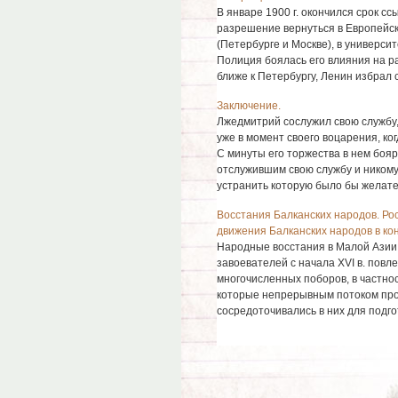
В январе 1900 г. окончился срок с
разрешение вернуться в Европейск
(Петербурге и Москве), в университ
Полиция боялась его влияния на р
ближе к Петербургу, Ленин избрал с
Заключение.
Лжедмитрий сослужил свою службу,
уже в момент своего воцарения, ко
С минуты его торжества в нем бояр
отслужившим свою службу и никому
устранить которую было бы желател
Восстания Балканских народов. Ро
движения Балканских народов в кон
Народные восстания в Малой Азии 
завоевателей с начала XVI в. повле
многочисленных поборов, в частно
которые непрерывным потоком про
сосредоточивались в них для подгот