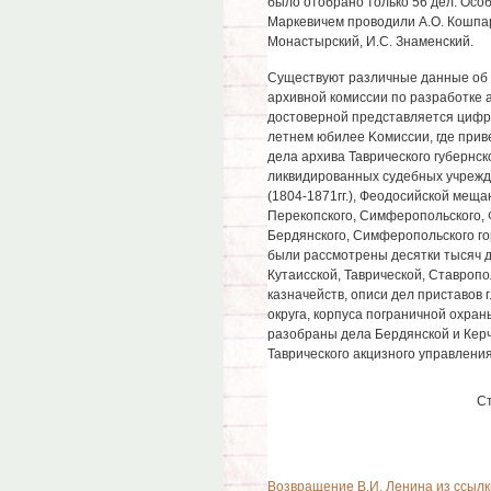
было отобрано только 56 дел. Особ
Маркевичем проводили А.О. Кошпар,
Монастырский, И.С. Знаменский.
Существуют различные данные об и
архивной комиссии по разработке 
достоверной представляется цифра,
летнем юбилее Koмиссии, где прив
дела архива Таврического губернск
ликвидированных судебных учрежд
(1804-1871гг.), Феодосийской меща
Перекопского, Симферопольского, 
Бердянского, Симферопольского го
были рассмотрены десятки тысяч д
Кутаисской, Таврической, Ставроп
казначейств, описи дел приставов 
округа, корпуса пограничной охра
разобраны дела Бердянской и Керч
Таврического акцизного управления 
С
Возвращение В.И. Ленина из ссылк