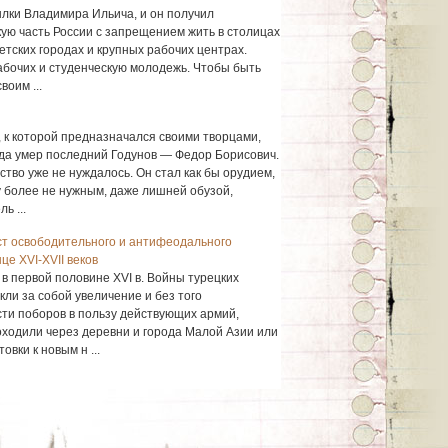
сылки Владимира Ильича, и он получил
ую часть России с запрещением жить в столицах
етских городах и крупных рабочих центрах.
абочих и студенческую молодежь. Чтобы быть
воим ...
 к которой предназначался своими творцами,
гда умер последний Годунов — Федор Борисович.
ство уже не нуждалось. Он стал как бы орудием,
 более не нужным, даже лишней обузой,
ь ...
ст освободительного и антифеодального
це XVI-XVII веков
в первой половине XVI в. Войны турецких
кли за собой увеличение и без того
сти поборов в пользу действующих армий,
ходили через деревни и города Малой Азии или
овки к новым н ...