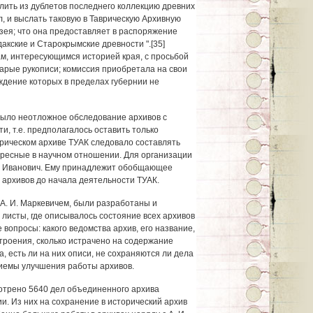
лить из дублетов последнего коллекцию древних
, и выслать таковую в Таврическую Архивную
зея; что она предоставляет в распоряжение
дакские и Старокрымские древности ".[35]
м, интересующимся историей края, с просьбой
арые рукописи; комиссия приобретала на свои
ждение которых в пределах губернии не
было неотложное обследование архивов с
, т.е. предполагалось оставить только
рическом архиве ТУАК следовало составлять
ресные в научном отношении. Для организации
й Иванович. Ему принадлежит обобщающее
 архивов до начала деятельности ТУАК.
А. И. Маркевичем, были разработаны и
исты, где описывалось состояние всех архивов
вопросы: какого ведомства архив, его название,
троения, сколько истрачено на содержание
, есть ли на них описи, не сохраняются ли дела
иемы улучшения работы архивов.
отрено 5640 дел объединенного архива
и. Из них на сохранение в исторический архив