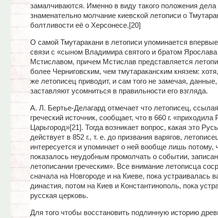
замалчиваются. Именно в виду такого положения дела
знаменательно молчание киевской летописи о Тмутара
болтливости её о Херсонесе.[20]
О самой Тмутаракани в летописи упоминается впервые
связи с «сыном Владимира святого и братом Ярослава
Мстиславом, причем Мстислав представляется летопи
более Черниговским, чем тмутараканским князем: хотя,
же летописец приводит, и сам того не замечая, данные
заставляют усомниться в правильности его взгляда.
А. Л. Бертье-Делагард отмечает что летописец, ссылая
греческий источник, сообщает, что в 660 г. «приходила 
Царьгород»[21]. Тогда возникает вопрос, какая это Русь
действует в 852 г., т. е. до призвания варягов, летописе
интересуется и упоминает о ней вообще лишь потому, 
показалось неудобным промолчать о событии, записан
летописании греческим». Все внимание летописца сос
сначала на Новгороде и на Киеве, пока устраивалась 
династия, потом на Киев и Константинополь, пока устр
русская церковь.
Для того чтобы восстановить подлинную историю древ