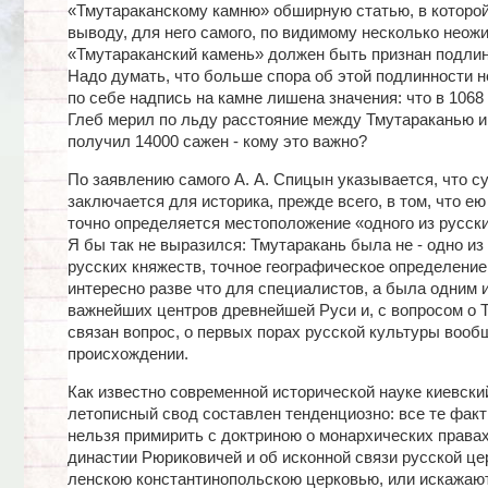
«Тмутараканскому камню» обширную статью, в которой
выводу, для него самого, по видимому несколько неож
«Тмутараканский камень» должен быть признан подлин
Надо думать, что больше спора об этой подлинности н
по себе надпись на камне лишена значения: что в 1068 
Глеб мерил по льду расстояние между Тмутараканью и
получил 14000 сажен - кому это важно?
По заявлению самого А. А. Спицын указывается, что с
заключается для историка, прежде всего, в том, что е
точно определяется местоположение «одного из русски
Я бы так не выразился: Тмутаракань была не - одно из
русских княжеств, точное географическое определение
интересно разве что для специалистов, а была одним 
важнейших центров древнейшей Руси и, с вопросом о 
связан вопрос, о первых порах русской культуры вообщ
происхождении.
Как известно современной исторической науке киевск
летописный свод составлен тенденциозно: все те факт
нельзя примирить с доктриною о монархических правах
династии Рюриковичей и об исконной связи русской цер
ленскою константинопольскою церковью, или искажают