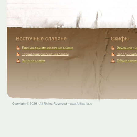
Восточные славяне
Скифы
Происхождение восточных славян
Эволюция «ц
Территория расселения славян
Народы скиф
Занятия славян
Общая характ
Copyright © 2026 - All Rights Reserved - www.fullistoria.ru