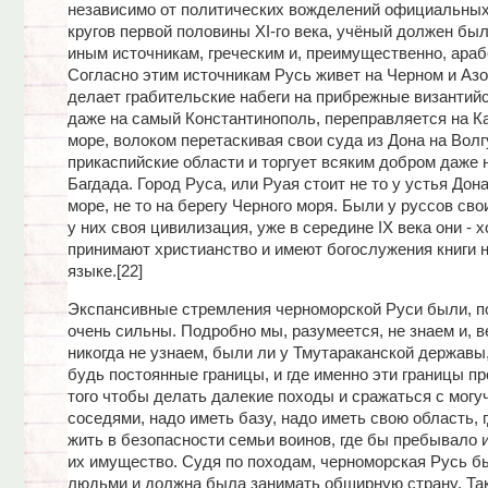
независимо от политических вожделений официальных
кругов первой половины ХI-го века, учёный должен был
иным источникам, греческим и, преимущественно, араб
Согласно этим источникам Русь живет на Черном и Азо
делает грабительские набеги на прибрежные византийс
даже на самый Константинополь, переправляется на К
море, волоком перетаскивая свои суда из Дона на Волгу
прикаспийские области и торгует всяким добром даже 
Багдада. Город Руса, или Руая стоит не то у устья Дон
море, не то на берегу Черного моря. Были у руссов сво
у них своя цивилизация, уже в середине IX века они - х
принимают христианство и имеют богослужения книги 
языке.[22]
Экспансивные стремления черноморской Руси были, п
очень сильны. Подробно мы, разумеется, не знаем и, в
никогда не узнаем, были ли у Тмутараканской державы,
будь постоянные границы, и где именно эти границы п
того чтобы делать далекие походы и сражаться с могу
соседями, надо иметь базу, надо иметь свою область, 
жить в безопасности семьи воинов, где бы пребывало и
их имущество. Судя по походам, черноморская Русь б
людьми и должна была занимать обширную страну. Та