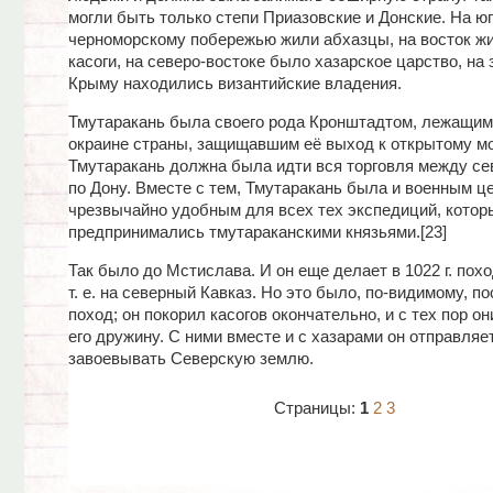
могли быть только степи Приазовские и Донские. На юг
черноморскому побережью жили абхазцы, на восток жи
касоги, на северо-востоке было хазарское царство, на 
Крыму находились византийские владения.
Тмутаракань была своего рода Кронштадтом, лежащим
окраине страны, защищавшим её выход к открытому м
Тмутаракань должна была идти вся торговля между се
по Дону. Вместе с тем, Тмутаракань была и военным ц
чрезвычайно удобным для всех тех экспедиций, котор
предпринимались тмутараканскими князьями.[23]
Так было до Мстислава. И он еще делает в 1022 г. похо
т. е. на северный Кавказ. Но это было, по-видимому, п
поход; он покорил касогов окончательно, и с тех пор о
его дружину. С ними вместе и с хазарами он отправляе
завоевывать Северскую землю.
Страницы:
1
2
3