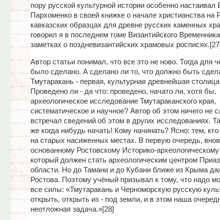
пору русской культурной истории особенно настаивал 
Пархоменко в своей книжке о начале христианства на Р
кавказских образцах для древне русских каменных хр
говорил я в последнем томе Византийского Временника
заметках о поздневизантийских храмовых росписях.[27
Автор статьи понимал, что все это не ново. Тогда для ч
было сделано. А сделано ли то, что должно быть сдел
Тмутаракань - первая, культурная древнейшая столица
Проведено ли - да что: проведено, начато ли, хотя бы,
археологическое исследование Тмутараканского края,
систематическое и научное? Автор об этом ничего не 
встречал сведений об этом в других исследованиях. Та
же когда нибудь начать! Кому начинать? Ясно: тем, кто
на старых насиженных местах. В первую очередь, внов
основанному Ростовскому Историко-археологическому 
который должен стать археологическим центром Приа
области. Но до Тамани и до Кубани ближе из Крыма даж
Ростова. Поэтому учёный призывал к тому, что надо м
все силы: «Тмутаракань и Черноморскую русскую куль
открыть, открыть из - под земли, и в этом наша очеред
неотложная задача.»[28]