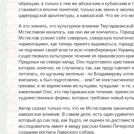
образцам, а только к тем же абхазским и кубанским и 
становится вполне понятной, только как звено в эволю
цареградской архитектуры, а кавказской. Что же это м
А это значить, что культурное влияние Тмутараканской
Мстиславом началось, как оно им не кончилось. Гораз
Мстислав усвоил себе северную, северскую политиче
«ориентацию», как теперь принято выражаться, горазд
он подчинил своей власти всю «левобережную Украину
существовало культурное течение из приазовского края
Придонья на северо-запад. Оно подготовило христиан
которая, конечно, не случилась так, как представляет 
летопись, по щучьему веленью - по Владимирову хотен
внезапно, а был подготовлен… кем? не константинопо
греками, и не варяжскими же купцами, чуждыми - и те, 
киевлянам! Оно, это тмутараканское течение, принесло
художественные формы, которых требовал новый куль
Автор сказал только что, что не Мстиславом закончил
кавказское влияние. В самом деле, есть один удивител
который до сих пор, как будто, не оценен по достоинств
исследователь имеет в ввиду рассказ Киево-Печерског
создании росписи Лаврского собора.