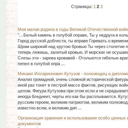
Страницы:
1
2
3
Моя малая родина в годы Великой Отечественной вой
"…Белый камень в голубой оправе, Ты у недруга в коль
Город русской доблести, ты вправе Горевать о времени
Шрам широкий над крутою бровью Ты через столетие п
теперь лежишь, залитый кровью, И морских не осушае
Слезы эти - зарева кровавей - Отольются гибелью враг
пепел в голубой опра ...
Михаил Илларионович Кутузов - полководец и диплом
Анализ громадной, очень сложной исторической фигур
иной раз тонет в пестрой массе фактов, рисующих войну
целом. Фигура Кутузова при этом если и не скрадывает
иногда бледнеет, черты его как бы расплываются. Кут
русским героем, великим патриотом, великим полковод
известно всем, и великим дип ...
Организация хранения и использования особо ценных 
документов