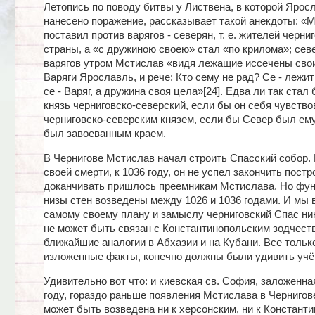
Летопись по поводу битвы у Листвена, в которой Ярос
нанесено поражение, рассказывает такой анекдоты: «
поставил против варягов - северян, т. е. жителей черни
страны, а «с дружиною своею» стал «по крилома»; сев
варягов утром Мстислав «видя лежащие иссечены сво
Варяги Ярославль, и рече: Кто сему не рад? Се - лежит
се - Варяг, а дружина своя цела»[24]. Едва ли так стал
князь черниговско-северский, если бы он себя чувств
черниговско-северским князем, если бы Север был ему
был завоеванным краем.
В Чернигове Мстислав начал строить Спасский собор.
своей смерти, к 1036 году, он не успел закончить постр
доканчивать пришлось преемникам Мстислава. Но фу
низы стен возведены между 1026 и 1036 годами. И мы в
самому своему плану и замыслу черниговский Спас ни
не может быть связан с Константинопольским зодчеств
ближайшие аналогии в Абхазии и на Кубани. Все тольк
изложенные факты, конечно должны были удивить учён
Удивительно вот что: и киевская св. София, заложенна
году, гораздо раньше появления Мстислава в Чернигове
может быть возведена ни к херсонским, ни к Констант