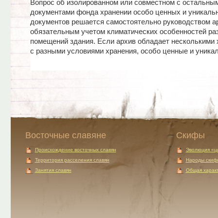
Вопрос об изолированном или совместном с остальны
документами фонда хранении особо ценных и уникаль
документов решается самостоятельно руководством а
обязательным учетом климатических особенностей ра
помещений здания. Если архив обладает несколькими
с разными условиями хранения, особо ценные и уникаль
Восточные славяне
Скифы
Происхождение восточных славян
Эволюция «ц
Территория расселения славян
Народы скиф
Занятия славян
Общая характ