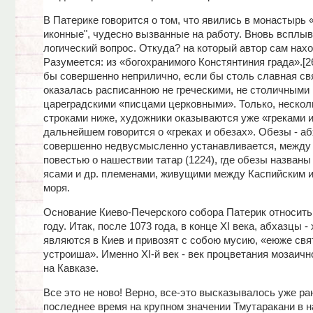
В Патерике говорится о том, что явились в монастырь
иконные", чудесно вызванные на работу. Вновь всплыв
логический вопрос. Откуда? на который автор сам нахо
Разумеется: из «богохранимого Констянтиния града».[2
бы совершенно неприлично, если бы столь славная св
оказалась расписанною не греческими, не столичными
цареградскими «писцами церковными». Только, нескол
строками ниже, художники оказываются уже «греками и
дальнейшем говорится о «греках и обезах». Обезы - аб
совершенно недвусмысленно устанавливается, между 
повестью о нашествии татар (1224), где обезы названы
ясами и др. племенами, живущими между Каспийским 
моря.
Основание Киево-Печерского собора Патерик относить 
году. Итак, после 1073 года, в конце XI века, абхазцы 
являются в Киев и привозят с собою мусию, «еюже свя
устроиша». Именно ХI-й век - век процветания мозаич
на Кавказе.
Все это не ново! Верно, все-это высказывалось уже ра
последнее время на крупном значении Тмутаракани в 