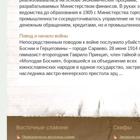
реализовывалась на основе экономических программ,
разрабатываемых Министерством финансов. В руках э
ведомства до образования в 1905 г. Министерства торг
промышленности сосредоточивалось управление не то
денежным обращением, кредитами, но и промышленность
Повод и начало войны
Непосредственным поводом к войне послужило убийст
Боснии и Герцеговины – городе Сараево. 28 июня 1914 
гимназист-второгодник Гаврило Принцип, член тайной 
«Молодая Босния», боровшейся за объединение всех
южнославянских народов в единое государство, застр
наследника австро-венгерского престола эрц ...
Восточные славяне
Скифы
Происхождение восточных славян
Эволюция «ц