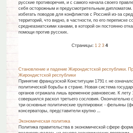
русские противоречия, и с самого начала своего правл
себя осторожным и предусмотрительным дипломатом.
избегать поводов для конфликтов с Россией из-за сре
территорий, что видно, в частности, по его переписке с
среднеазиатскими ханами, в которой он постоянно отк
помощи против русских.
Страницы:
1
2
3
4
Становление и падение Жирондистской республики. П
Жирондистской республики
Принятие французской Конституции 1791 г. не означал
политической борьбы в стране. Новая система госуда
органов отражала лишь временное равновесие. К лету 1
совершился раскол третьего сословия. Окончательно
три основные политические группировки: - фельяны (ф
консерваторы, представители крупно ...
Экономическая политика
Политика правительства в экономической сфере форм