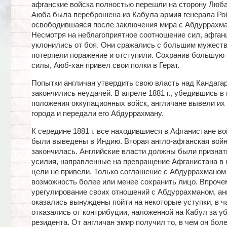
афганские войска полностью перешли на сторону Люба.
Аюба была переброшена из Кабула армия генерала Ро
освободившаяся после заключения мира с Абдуррахма
Несмотря на неблагоприятное соотношение сил, афган
уклонились от боя. Они сражались с большим мужеств
потерпели поражение и отступили. Сохранив большую 
силы, Аюб-хан привел свои полки в Герат.
Попытки англичан утвердить свою власть над Кандага
закончились неудачей. В апреле 1881 г., убедившись в
положения оккупационных войск, англичане вывели их 
города и передали его Абдуррахману.
К середине 1881 г. все находившиеся в Афганистане во
были выведены в Индию. Вторая англо-афганская вой
закончилась. Английские власти должны были признать
усилия, направленные на превращение Афганистана в 
цели не привели. Только соглашение с Абдуррахманом
возможность более или менее сохранить лицо. Впроче
урегулирование своих отношений с Абдуррахманом, ан
оказались вынуждены пойти на некоторые уступки, в ч
отказались от контрибуции, наложенной на Кабул за у
резидента. От англичан эмир получил то, в чем он боле