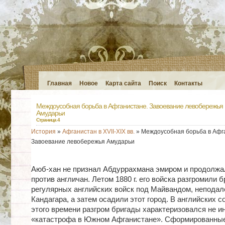
Главная
Новое
Карта сайта
Поиск
Контакты
Междоусобная борьба в Афганистане. Завоевание левобережья
Амударьи
Страница 4
История
»
Афганистан в XVII-XIX вв.
» Междоусобная борьба в Афг
Завоевание левобережья Амударьи
Аюб-хан не признал Абдуррахмана эмиром и продолжа
против англичан. Летом 1880 г. его войска разгромили б
регулярных английских войск под Майвандом, неподал
Кандагара, а затем осадили этот город. В английских 
этого времени разгром бригады характеризовался не ин
«катастрофа в Южном Афганистане». Сформированные