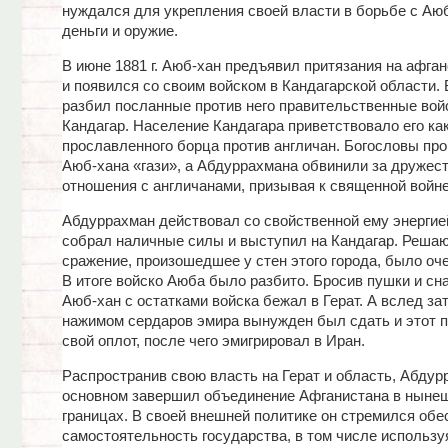
нуждался для укрепления своей власти в борьбе с Аю
деньги и оружие.
В июне 1881 г. Аюб-хан предъявил притязания на афга
и появился со своим войском в Кандагарской области. 
разбил посланные против него правительственные войс
Кандагар. Население Кандагара приветствовало его ка
прославленного борца против англичан. Богословы пр
Аюб-хана «гази», а Абдуррахмана обвинили за дружес
отношения с англичанами, призывая к священной войне
Абдуррахман действовал со свойственной ему энергие
собрал наличные силы и выступил на Кандагар. Реша
сражение, произошедшее у стен этого города, было оч
В итоге войско Аюба было разбито. Бросив пушки и сн
Аюб-хан с остатками войска бежал в Герат. А вслед за
нажимом сердаров эмира вынужден был сдать и этот 
свой оплот, после чего эмигрировал в Иран.
Распространив свою власть на Герат и область, Абдур
основном завершил объединение Афганистана в нынеш
границах. В своей внешней политике он стремился обе
самостоятельность государства, в том числе используя