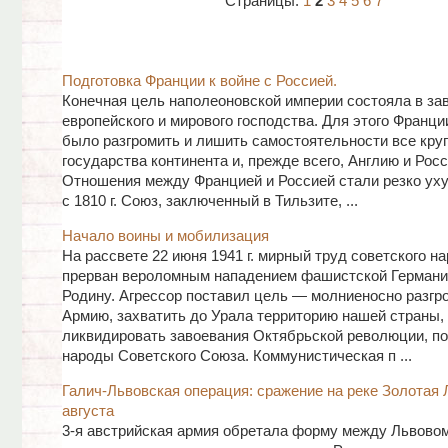
Страницы:
1
2
3
4
5
6
7
Подготовка Франции к войне с Россией.
Конечная цель наполеоновской империи состояла в за
европейского и мирового господства. Для этого Франц
было разгромить и лишить самостоятельности все кру
государства континента и, прежде всего, Англию и Рос
Отношения между Францией и Россией стали резко ух
с 1810 г. Союз, заключенный в Тильзите, ...
Начало воины и мобилизация
На рассвете 22 июня 1941 г. мирный труд советского н
прерван вероломным нападением фашистской Германи
Родину. Агрессор поставил цель — молниеносно разгр
Армию, захватить до Урала территорию нашей страны,
ликвидировать завоевания Октябрьской революции, п
народы Советского Союза. Коммунистическая п ...
Галич-Львовская операция: сражение на реке Золотая 
августа
3-я австрийская армия обретала форму между Львово