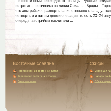
– в шести-семи переходах от границы. Русские, ожида
встретить противника на линии Сокаль – Броды – Тарно
что австрийское развертывание отнесено к западу, то
четвертым и пятым днями операции, то есть 23–24 авгу
очередь, австрийцы насчитали ...
Восточные славяне
Скифы
Происхождение восточных славян
Эволюция «ц
Территория расселения славян
Народы скиф
Занятия славян
Общая характ