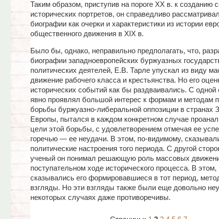
Таким образом, приступив на пороге XX в. к созданию 
исторических портретов, он справедливо рассматривал
биографии как очерки и характеристики из истории евр
общественного движения в XIX в.
Было бы, однако, неправильно предполагать, что, раз
биографии западноевропейских буржуазных государст
политических деятелей, Е.В. Тарле упускал из виду ма
движение рабочего класса и крестьянства. Но его оце
исторических событий как бы раздваивались. С одной 
явно проявлял большой интерес к формам и методам 
борьбы буржуазно-либеральной оппозиции в странах 
Европы, пытался в каждом конкретном случае проанал
цели этой борьбы, с удовлетворением отмечая ее успе
горечью — ее неудачи. В этом, по-видимому, сказывали
политические настроения того периода. С другой сторо
ученый он понимал решающую роль массовых движени
поступательном ходе исторического процесса. В этом,
сказывались его формировавшиеся в тот период, мето
взгляды. Но эти взгляды также были еще довольно неу
некоторых случаях даже противоречивы.