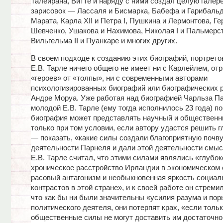
Талейрана, Витте и наряду с ними создал целую галер
зарисовок — Лассаля и Бисмарка, Бабефа и Гарибальд
Марата, Карла XII и Петра I, Пушкина и Лермонтова, Ге
Шевченко, Ушакова и Нахимова, Николая I и Пальмерс
Вильгельма II и Пуанкаре и многих других.
В своем подходе к созданию этих биографий, портрето
Е.В. Тарле ничего общего не имеет ни с Карлейлем, о
«героев» от «толпы», ни с современными авторами
психологизированных биографий или биографических 
Андре Моруа. Уже работая над биографией Чарльза П
молодой Е.В. Тарле (ему тогда исполнилось 23 года) по
биография может представлять научный и общественн
только при том условии, если автору удастся решить 
— показать, «какие силы создали благоприятную почв
деятельности Парнеля и дали этой деятельности смыс
Е.В. Тарле считал, что этими силами являлись «глубок
хроническое расстройство Ирландии в экономическом 
расовый антагонизм и необыкновенная яркость социа
контрастов в этой стране», и к своей работе он стреми
что как бы ни были значительны «усилия разума и по
политического деятеля, они потерпят крах, «если толь
общественные силы не могут доставить им достаточно