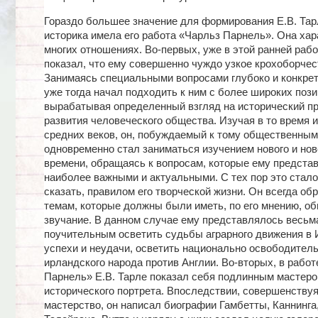
Гораздо большее значение для формирования Е.В. Тар
историка имела его работа «Чарльз Парнель». Она хар
многих отношениях. Во-первых, уже в этой ранней рабо
показал, что ему совершенно чуждо узкое крохоборчест
Занимаясь специальными вопросами глубоко и конкретн
уже тогда начал подходить к ним с более широких пози
вырабатывая определенный взгляд на исторический п
развития человеческого общества. Изучая в то время 
средних веков, он, побуждаемый к тому общественным
одновременно стал заниматься изучением нового и но
времени, обращаясь к вопросам, которые ему предста
наиболее важными и актуальными. С тех пор это стало
сказать, правилом его творческой жизни. Он всегда об
темам, которые должны были иметь, по его мнению, о
звучание. В данном случае ему представлялось весьм
поучительным осветить судьбы аграрного движения в 
успехи и неудачи, осветить национально освободител
ирландского народа против Англии. Во-вторых, в работ
Парнель» Е.В. Тарле показал себя подлинным мастер
исторического портрета. Впоследствии, совершенствуя
мастерство, он написал биографии Гамбетты, Каннинга,