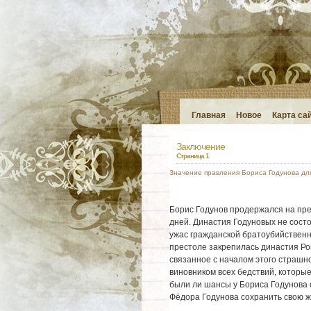
Главная
Новое
Карта са
Заключение
Страница 1
Значение правления Бориса Годунова для
Борис Годунов продержался на прес
дней. Династия Годуновых не состо
ужас гражданской братоубийственн
престоле закрепилась династия Ром
связанное с началом этого страшно
виновником всех бедствий, которые
были ли шансы у Бориса Годунова 
Фёдора Годунова сохранить свою жи