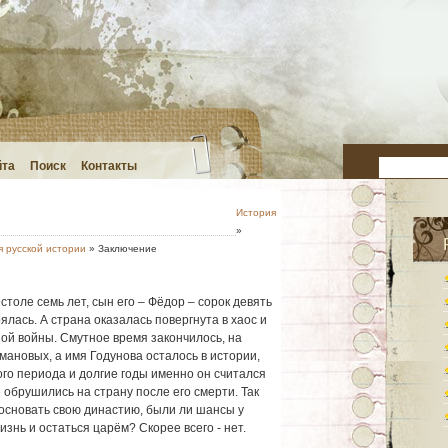
йта
Поиск
Контакты
История
»
 русской истории
» Заключение
толе семь лет, сын его – Фёдор – сорок девять
ялась. А страна оказалась повергнута в хаос и
ой войны. Смутное время закончилось, на
ановых, а имя Годунова осталось в истории,
го периода и долгие годы именно он считался
 обрушились на страну после его смерти. Так
основать свою династию, были ли шансы у
знь и остаться царём? Скорее всего - нет.