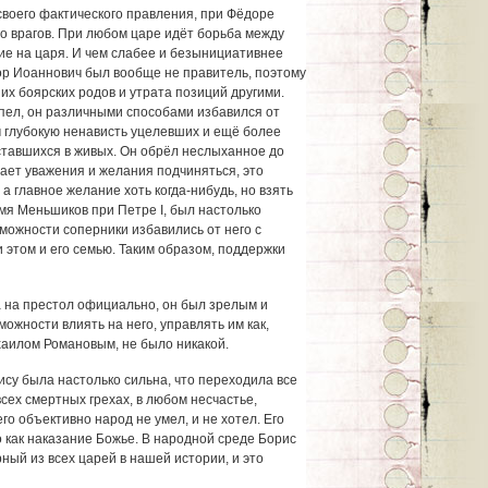
своего фактического правления, при Фёдоре
о врагов. При любом царе идёт борьба между
ие на царя. И чем слабее и безынициативнее
дор Иоаннович был вообще не правитель, поэтому
 боярских родов и утрата позиций другими.
спел, он различными способами избавился от
м глубокую ненависть уцелевших и ещё более
ставшихся в живых. Он обрёл неслыханное до
вает уважения и желания подчиняться, это
а главное желание хоть когда-нибудь, но взять
емя Меньшиков при Петре I, был настолько
можности соперники избавились от него с
 этом и его семью. Таким образом, поддержки
 на престол официально, он был зрелым и
жности влиять на него, управлять им как,
илом Романовым, не было никакой.
ису была настолько сильна, что переходила все
сех смертных грехах, в любом несчастье,
о объективно народ не умел, и не хотел. Его
 как наказание Божье. В народной среде Борис
ый из всех царей в нашей истории, и это