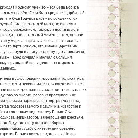
приходят к одному мнению – вся беда Бориса
иродным» царём. Если бы он родился царём, всё
т, что будь Годунов царём по рождению, он
азумнейших властителей мира, но его имя в
лось с омерзением, так как он достиг власти
риводит показательный момент, о том, что при
увств у Бориса вырвались слова, невозможные
й патриарх! Клянусь, что в моём царстве не
анув на груди вышитую сорочку, царь прокричал:
еми!» Народ слушал и молчал с большим
гому: природный царь должен не отдавать –
одданных…
унова в закрепощении крестьян и только спустя
 с него эти обвинения. В.О. Ключевский пишет:
тной неволи крестьян принадлежит к числу наших
одунова во многих кровавых преступлениях
ими красками нарисовал он портрет человека,
сегда подозреваемого в двуличии, коварстве и
а и зла - таким виделся ему Борис. С.Ф.
Годунова инициатором закрепощения крестьян.
нов, Годунов выступал как поборник
авший свою судьбу с интересами среднего
 против Бориса никем не доказаны. Но они