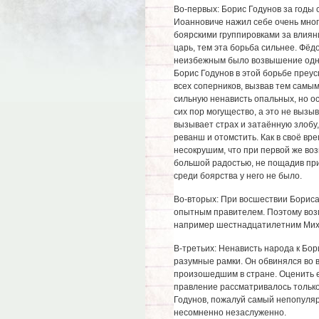
Во-первых: Борис Годунов за годы 
Иоанновиче нажил себе очень мног
боярскими группировками за влиян
царь, тем эта борьба сильнее. Фё
неизбежным было возвышение одних
Борис Годунов в этой борьбе преу
всех соперников, вызвав тем самы
сильную ненависть опальных, но о
сих пор могущество, а это не вызы
вызывает страх и затаённую злобу, 
реванш и отомстить. Как в своё вр
несокрушим, что при первой же воз
большой радостью, не пощадив при
среди боярства у него не было.
Во-вторых: При восшествии Бориса
опытным правителем. Поэтому возмо
например шестнадцатилетним Миха
В-третьих: Ненависть народа к Бор
разумные рамки. Он обвинялся во в
произошедшим в стране. Оценить ег
правление рассматривалось только
Годунов, пожалуй самый непопулярн
несомненно незаслуженно.