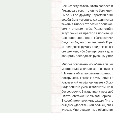
Все исследователи этого вопроса 
Годунова в том, что он не был «пр
было бы по-другому. Карамзин пише
вошёл бы в историю, как один из р
течение многих столетий произноси
сомнительным путём. Радзинский п
вступлении на престол в порыве ч
для природного царя: «Отче велики
будет ни бедного, ни нищего!» И рв
«Последнюю рубаху разделю со вс
смущением, ибо был приучен к дру
забирать последнюю рубашку у п
Многие современники обвиняли Год
многие годы исследователи снимают
“ .Мнение об установлении крепос
исторических сказок”. Обвинения Г
Ключевский отмёл как клевету. Ярк
наделённого умом и талантом, но в
бессердечии. Загадочная смесь добр
Платонов также не считал Бориса 
В своей политике, утверждал Плато
общегосударственной пользы, связ
класса. Многочисленные обвинения