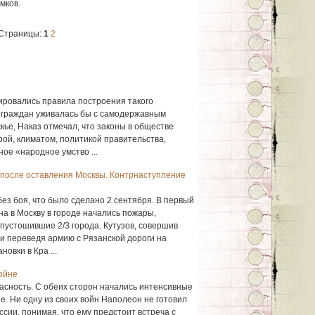
мков.
Страницы:
1
2
сировались правила построения такого
» граждан уживалась бы с самодержавным
ье, Наказ отмечал, что законы в обществе
рой, климатом, политикой правительства,
ое «народное умство ...
 после оставления Москвы. Контрнаступление
без боя, что было сделано 2 сентября. В первый
а в Москву в городе начались пожары,
пустошившие 2/3 города. Кутузов, совершив
и переведя армию с Рязанской дороги на
овки в Кра ...
ойне
асность. С обеих сторон начались интенсивные
. Ни одну из своих войн Наполеон не готовил
ссии, понимая, что ему предстоит встреча с