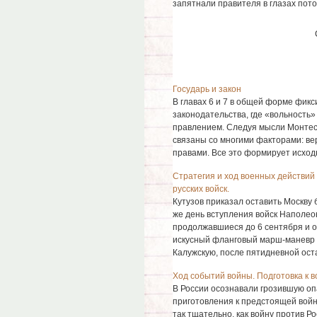
запятнали правителя в глазах пото
Государь и закон
В главах 6 и 7 в общей форме фик
законодательства, где «вольность
правлением. Следуя мысли Монтеск
связаны со многими факторами: ве
правами. Все это формирует исходн
Стратегия и ход военных действий
русских войск.
Кутузов приказал оставить Москву 
же день вступления войск Наполеон
продолжавшиеся до 6 сентября и о
искусный фланговый марш-маневр 
Калужскую, после пятидневной остан
Ход событий войны. Подготовка к в
В России осознавали грозившую оп
приготовления к предстоящей войне
так тщательно, как войну против Ро