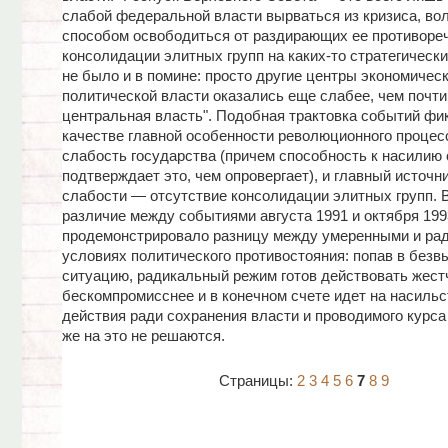
слабой федеральной власти вырваться из кризиса, во
способом освободиться от раздирающих ее противореч
консолидации элитных групп на каких-то стратегически
не было и в помине: просто другие центры экономическ
политической власти оказались еще слабее, чем почт
центральная власть". Подобная трактовка событий фи
качестве главной особенности революционного процес
слабость государства (причем способность к насилию 
подтверждает это, чем опровергает), и главный источни
слабости — отсутствие консолидации элитных групп. В
различие между событиями августа 1991 и октября 199
продемонстрировало разницу между умеренными и ра
условиях политического противостояния: попав в без
ситуацию, радикальный режим готов действовать жест
бескомпромисснее и в конечном счете идет на насиль
действия ради сохранения власти и проводимого курс
же на это не решаются.
Страницы:
2
3
4
5
6
7
8
9