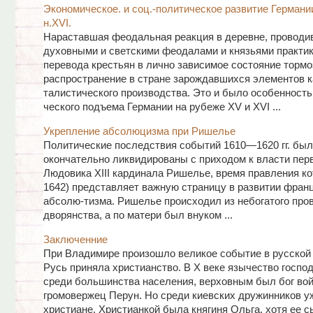
Экономическое. и соц.-политическое развитие Германии
н.XVI.
Нараставшая феодальная реакция в деревне, проводи
духовными и светскими феодалами и князьями практик
перевода крестьян в лично зависимое состояние тормо
распространение в стране зарождавшихся элементов к
талистического производства. Это и было особенностью
ческого подъема Германии на рубеже XV и XVI ...
Укрепление абсолюцизма при Ришелье
Политические последствия событий 1610—1620 гг. был
окончательно ликвидированы с приходом к власти пер
Людовика XIII кардинала Ришелье, время правления ко
1642) представляет важную страницу в развитии фран
абсолю-тизма. Ришелье происходил из небогатого про
дворянства, а по матери был внуком ...
Заключенние
При Владимире произошло великое событие в русской 
Русь приняла христианство. В X веке язычество госпо
среди большинства населения, верховным был бог во
громовержец Перун. Но среди киевских дружинников у
христиане. Христианкой была княгиня Ольга, хотя ее 