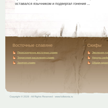
оставался язычником и подвергал гонения ...
Восточные славяне
Скифы
Происхождение восточных славян
Эволюция «ц
Территория расселения славян
Народы скиф
Занятия славян
Общая характ
Copyright © 2026 - All Rights Reserved - www.fullistoria.ru