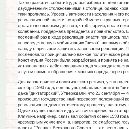
Такого развития событий удалось избежать, дело огра
двухдневными столкновениями в столице, однако кровь
таки пролилась. Уровень активности населения и его 
революционной власти, по крайней мере в крупных гор
достаточно высоким для того, чтобы армия, после нек
колебаний, поддержала президента и правительство. Е
последний раз в ходе революции власти пришлось пол
непосредственную мобилизацию "низов", напрямую об
народу с призывом защитить завоевания революции. П
последовало принципиально важное политическое реш
Конституция России была разработана и принята не на
установленных действовавшим тогда законодательств
а путем прямого обращения к мнению народа, через р
Для характеристики политического режима, установлен
октября 1993 года, подчас употреблялись эпитеты "авт
даже "диктаторский". Утверждали, что 21 сентября — 4
произошел государственный переворот, положивший к
революционно-демократическому процессу, начатому в 
Однако существовала и другая точка зрения на этот кр
Клямкин, например, связывал события осени 1993 года
чрезмерным усилением, а, напротив, со слабостью гос
власти. "Роспуск Верховного Совета — это всего лишь