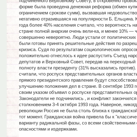
подчиненного Верховному Совету, в откровенно прово
форме была проведена денежная реформа (обмен куп
ограничением срокови сумм), вызвавшая недовольство
негативно отразившаяся на популярности Б. Ельцина. 
года более 40% населения считало, что вероятность н
стране полной анархии очень вели-ка, и менее 10% — ч
совершенно невероятно. Люди устали от политических
были готовы принять решительные действия по разре
кризиса. Судя по результатам социологических опросо
положительно отнеслось к идее распустить Съезд нар
депутатов и Верховный Совет, передав на переходный
полноту власти президенту (31% высказались против)
считали, что роспуск представительных органов власт
прямого президентского правления будут способствов
улучшению положения дел в стране. В сентябре 1993 
своим указом объявил о роспуске представительных ор
Законодатели не подчинились , и конфликт закончилс
столкновением 3-4 октября 1993 года. Наверное, никогд
революции Россия не была столь близка к гражданской 
тот момент. Гражданская война привела бы к "классиче
варианту радикальной фазы, со всеми свойственными 
опасностями и издержками.