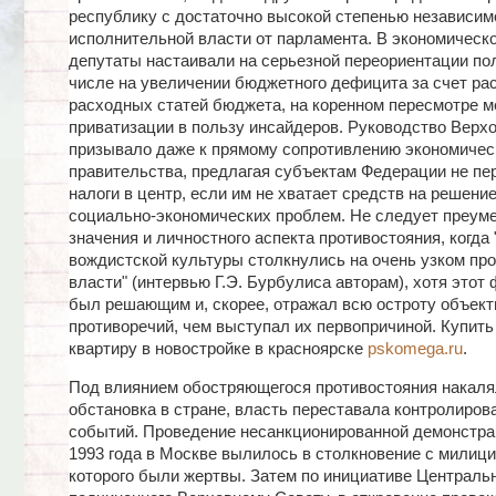
республику с достаточно высокой степенью независим
исполнительной власти от парламента. В экономическ
депутаты настаивали на серьезной переориентации пол
числе на увеличении бюджетного дефицита за счет ра
расходных статей бюджета, на коренном пересмотре 
приватизации в пользу инсайдеров. Руководство Верх
призывало даже к прямому сопротивлению экономичес
правительства, предлагая субъектам Федерации не пе
налоги в центр, если им не хватает средств на решени
социально-экономических проблем. Не следует преум
значения и личностного аспекта противостояния, когда 
вождистской культуры столкнулись на очень узком пр
власти" (интервью Г.Э. Бурбулиса авторам), хотя этот 
был решающим и, скорее, отражал всю остроту объек
противоречий, чем выступал их первопричиной.
Купить
квартиру в новостройке в красноярске
pskomega.ru
.
Под влиянием обостряющегося противостояния накаля
обстановка в стране, власть переставала контролиров
событий. Проведение несанкционированной демонстра
1993 года в Москве вылилось в столкновение с милици
которого были жертвы. Затем по инициативе Центральн