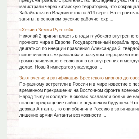
предусматривало строительство последнего участка т
магистрали через китайскую территорию, что сокращал
Забайкалья во Владивосток на 514 верст. На строител
заняты, в основном русские рабочие, охр ...
«Хозяин Земли Русской»
Николай 2 принял власть в годы глубокого внутреннего
прочного мира в Европе. Государственный корабль пр
двигаться по инерции правления Александра 3, твёрдо
покончившего с «крамолой» и разгулом терроризма конц
громко заявлявшего свою волю во внутренних и межд
делах. Новый император унаследов ...
Заключение и ратификация Брестского мирного догово
По-разному встретили в России и в мире известие о пе
временном прекращении на Восточном фронте военных
Народ тылу и солдаты в окопах возлагали большие н
полное прекращение войны в недалеком будущем. Что 
держав Антанты, то они обвинили Россию в затягивани
лишение армии Антанты возможности ...