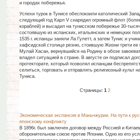
и городах побережья.
Успехи турок в Тунисе обеспокоили католический Запа
следующий год Карл V снарядил огромный флот (боле
кораблей) и высадил на тунисском побережье 30-тыся
состоявшую из испанских, итальянских и немецких пол
1535 г. испанцы заняли Ла Гулетт, а затем Тунис и учин
хафсидской столице резню, стоившую Жизни трети ее 
Мулай Хасан, вернувшийся на Родину в обозе завоеват
владел ситуацией в стране. В августе он подписал дог
протекторате, который позволял испанцам беспрепятс
селиться, торговать и отправлять религиозный культ н
Туниса.
Страницы:
1
2
Экономическая экспансия в Маньчжурии. На пути к рус
японскому конфликту
В 1896г. был заключен договор между Россией и Китае
оборонительном союзе против Японии. Одно из его ус