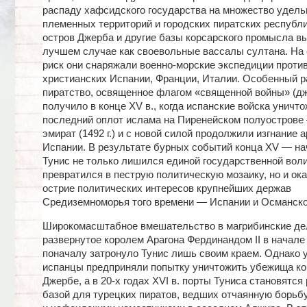
распаду хафсидского государства на множество удель
племенных территорий и городских пиратских республи
остров Джерба и другие базы корсарского промысла в
лучшем случае как своевольные вассалы султана. На 
риск они снаряжали военно-морские экспедиции проти
христианских Испании, Франции, Италии. Особенный р
пиратство, освященное флагом «священной войны» (дж
получило в конце XV в., когда испанские войска уничт
последний оплот ислама на Пиренейском полуострове
эмират (1492 г.) и с новой силой продолжили изгнание 
Испании. В результате бурных событий конца XV — нач
Тунис не только лишился единой государственной воли
превратился в пеструю политическую мозаику, но и ок
острие политических интересов крупнейших держав
Средиземноморья того времени — Испании и Османско
Широкомасштабное вмешательство в магрибинские де
развернутое королем Арагона Фердинандом II в начале 
поначалу затронуло Тунис лишь своим краем. Однако уж
испанцы предприняли попытку уничтожить убежища ко
Джербе, а в 20-х годах XVI в. порты Туниса становятся
базой для турецких пиратов, ведших отчаянную борьб