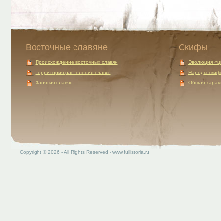
Восточные славяне
Скифы
Происхождение восточных славян
Эволюция «ц
Территория расселения славян
Народы скиф
Занятия славян
Общая характ
Copyright © 2026 - All Rights Reserved - www.fullistoria.ru