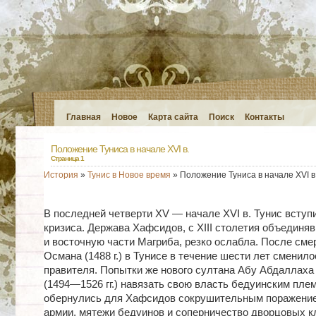
Главная
Новое
Карта сайта
Поиск
Контакты
Положение Туниса в начале XVI в.
Страница 1
История
»
Тунис в Новое время
» Положение Туниса в начале XVI в
В последней четверти XV — начале XVI в. Тунис вступ
кризиса. Держава Хафсидов, с XIII столетия объедин
и восточную части Магриба, резко ослабла. После сме
Османа (1488 г.) в Тунисе в течение шести лет сменил
правителя. Попытки же нового султана Абу Абдаллах
(1494—1526 гг.) навязать свою власть бедуинским пле
обернулись для Хафсидов сокрушительным поражение
армии, мятежи бедуинов и соперничество дворцовых к