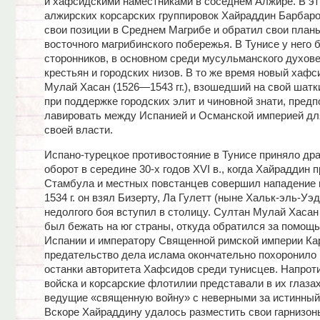
и хафсидскими наместниками в соседнем Алжире. В эт
алжирских корсарских группировок Хайраддин Барбаро
свои позиции в Среднем Магрибе и обратил свои планы
восточного магрибинского побережья. В Тунисе у него
сторонников, в основном среди мусульманского духове
крестьян и городских низов. В то же время новый хафс
Мулай Хасан (1526—1543 гг.), взошедший на свой шатк
при поддержке городских элит и чиновной знати, предп
лавировать между Испанией и Османской империей дл
своей власти.
Испано-турецкое противостояние в Тунисе приняло др
оборот в середине 30-х годов XVI в., когда Хайраддин 
Стамбула и местных повстанцев совершил нападение н
1534 г. он взял Бизерту, Ла Гулетт (ныне Хальк-эль-Уэд
недолгого боя вступил в столицу. Султан Мулай Хаса
был бежать на юг страны, откуда обратился за помощ
Испании и императору Священной римской империи Кар
предательство дела ислама окончательно похоронило
останки авторитета Хафсидов среди тунисцев. Напроти
войска и корсарские флотилии представали в их глазах
ведущие «священную войну» с неверными за истинный
Вскоре Хайраддину удалось разместить свои гарнизон