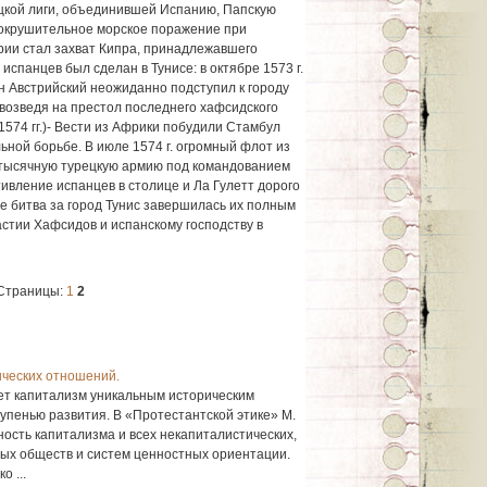
ецкой лиги, объединившей Испанию, Папскую
сокрушительное морское поражение при
рии стал захват Кипра, принадлежавшего
 испанцев был сделан в Тунисе: в октябре 1573 г.
н Австрийский неожиданно подступил к городу
, возведя на престол последнего хафсидского
74 гг.)- Вести из Африки побудили Стамбул
льной борьбе. В июле 1574 г. огромный флот из
-тысячную турецкую армию под командованием
вление испанцев в столице и Ла Гулетт дорого
е битва за город Тунис завершилась их полным
тии Хафсидов и испанскому господству в
Страницы:
1
2
ических отношений.
ает капитализм уникальным историческим
упенью развития. В «Протестантской этике» М.
сть капитализма и всех некапиталистических,
нных обществ и систем ценностных ориентации.
о ...