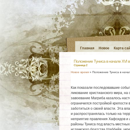
Главная
Новое
Карта са
Положение Туниса в начале XVI в
Страница 2
Новое время
» Положение Туниса в начал
Как показали последовавшие собы
ликование христианского мира, на 
завоевание Магриба казалось наст
ограничился постройкой крепости 
заботиться о своей власти. Эта вл
и распространялась только на тер
неприятие правления Хафсидов и 
районы Туниса под власть местных
исламского братства Шаббийя, укр