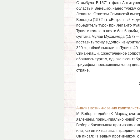
Стамбула. В 1571 г. флот Антитур
область и Венецию, нанес туркам 
Лепанто. Ответом Османской импе
Венеции (1572 г.). «Встречный ход»
победитель турок при Лепанто Хуа
Тунис и взял его почти без борьбы
султана Мулай Мухаммеда (1573—15
поставить точку в долгой изнурите
320 кораблей высадил в Тунисе 40
Синан-паши. Ожесточенное сопроти
обошлось туркам, однако в сентябр
триумфом, положившим конец динас
стране.
Анализ возникновения капиталист
М. Вебер, подобно К. Марксу, счит
явлением, принципиально новой ст
Вебер обосновывал противоположно
или, как он их называл, традицио
Он писал: «Первым противником, с к