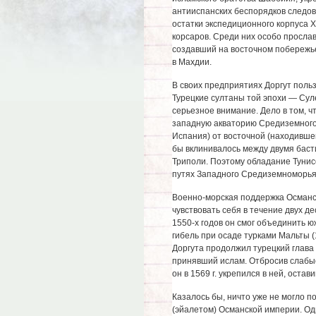
антииспанских беспорядков следов
остатки экспедиционного корпуса 
корсаров. Среди них особо просла
создавший на восточном побережье
в Махдии.
В своих предприятиях Доргут поль
Турецкие султаны той эпохи — Суле
серьезное внимание. Дело в том, ч
западную акваторию Средиземного 
Испания) от восточной (находившей
бы вклинивалось между двумя баст
Триполи. Поэтому обладание Тунис
путях Западного Средиземноморья 
Военно-морская поддержка Османс
чувствовать себя в течение двух д
1550-х годов он смог объединить ю
гибель при осаде турками Мальты (
Доргута продолжил турецкий глава
принявший ислам. Отбросив слабые
он в 1569 г. укрепился в ней, остав
Казалось бы, ничто уже не могло 
(эйалетом) Османской империи. О