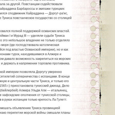
ала за другой. Повстанцам содействовали
Хайраддина Барбароссы и экипажи турецких
вился сподвижник Хайраддина — Доргут-ра'ис,
 Туниса повстанческое государство со столицей
зовался полной поддержкой османских властей.
йман I и Мурад III — уделяли судьбе Туниса
то это небольшое владение не только отделяло
моря (где господствовала католическая
ся под властью Османской империи), но и как
ионами турок, находившимися в Алжире и
ом давало возможность закрепиться на морских
и держать в напряжении торговлю противника.
кой империи позволяла Доргуту уверенно
есятилетий соперничества с испанцами. В конце
жную и центральную части Туниса, и только его
1565 г.) приостановила тунисский джихад. Дело
 (бейлербей) Алжира Ульдж Али — итальянец,
 хафсидские ополчения от тунисской столицы,
ив в руках испанцев только крепость Ла Гулетт.
помешать объявлению Туниса провинцией
днако перипетии морской войны смешали планы