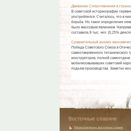
Движение Сопротивления в страна
В советской историографии терми
употреблялся. Считалось, что в н
борьба. Но такое определение нев
было массовым явлением. Например
составила 9 тыс. чел. (0,25% дееспо
Сравнительный анализ экономичес
Победа Советского Союза в Отече
самоотверженного титанического т
конструкторов, полной самоотдачи 
мобилизовывавших советский народ
подъем производства. Заметно воз
Восточные славяне
Происхождение восточных славян