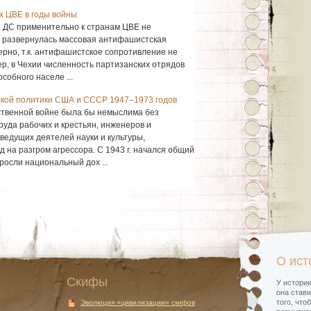
х ЦВЕ в годы войны
н ДС применительно к странам ЦВЕ не
их развернулась массовая антифашистская
ерно, т.к. антифашистское сопротивление не
, в Чехии численность партизанских отрядов
собного населе ...
кой политики США и СССР 1947–1973 годов
ственной войне была бы немыслима без
руда рабочих и крестьян, инженеров и
ведущих деятелей науки и культуры,
 на разгром агрессора. С 1943 г. начался общий
росли национальный дох ...
О ист
Скифы
У истории
она стави
того, что
Эволюция «цивилизации» скифов