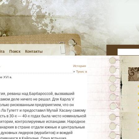
йта
Поиск
Контакты
.
История
»
Тунис в
е XVI в.
тия, реванш над Барбароссой, вызвавший
самом деле ничего не решал. Для Карла V
олько рискованным предприятием, что он
в Ла Гулетт и предоставил Мулай Хасану самому
асть в 30-х — 40-х годах была чисто номинальной
ритории, контролируемые испанцами. Народное
анархия в стране отдали южные и центральные
 духовных лидеров (мурабитов) и вождей
епившихся в Кайруане. Одна вспышка