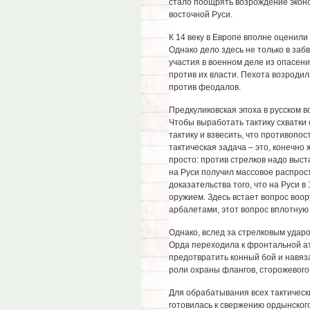
стало поощрять возрождение эконо
восточной Руси.
К 14 веку в Европе вполне оценили
Однако дело здесь не только в заб
участия в военном деле из опасен
против их власти. Пехота возродил
против феодалов.
Предкуликовская эпоха в русском 
Чтобы выработать тактику схватки 
тактику и взвесить, что противопо
тактическая задача – это, конечно
просто: против стрелков надо выст
на Руси получил массовое распрос
доказательства того, что на Руси в
оружием. Здесь встает вопрос воор
арбалетами, этот вопрос вплотную
Однако, вслед за стрелковым ударо
Орда переходила к фронтальной ата
предотвратить конный бой и навяз
роли охраны флангов, сторожевого 
Для обрабатывания всех тактическ
готовилась к свержению ордынского