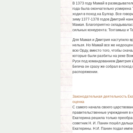
В 1373 году Мамай в разведывател
года была окончательно усмирена 
ходил в поход на Булгар. Все гово
зиму 1377-1378 годов Дмитрий нан
Мамая. Благоприятно складывалась
сильных конкурента: Тохтамыш и Т
Для Мамая и Дмитрия наступило в
нельзя. Но Мамай все же недооцен
всю Орду, вместо того, чтобы снач
которые были разбиты на реке Во
Руси под командованием Дмитрия И
Бегича он сразу же собрал в поход 
распоряжении.
Законодательная деятельность Ек
оценка
С самого начала своего царствова
правительственные учреждения в 
Екатерина решила только преобра
советник Н. И. Панин пошёл дальш
Екатерины. Н.И. Панин подал импер