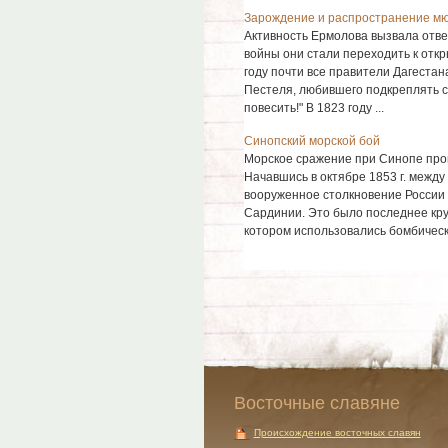
Зарождение и распространение м
Активность Ермолова вызвала отве
войны они стали переходить к отк
году почти все правители Дагестан
Пестеля, любившего подкреплять с
повесить!" В 1823 году ...
Синопский морской бой
Морское сражение при Синопе про
Начавшись в октябре 1853 г. между
вооруженное столкновение России 
Сардинии. Это было последнее кру
котором использовались бомбически
Восточные славяне
Происхождение восточных славян