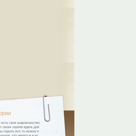
ории
 есть свое шарлатанство:
т своих героев вдаль для
бы скрыть все то низкое и
льное, что имеется в их