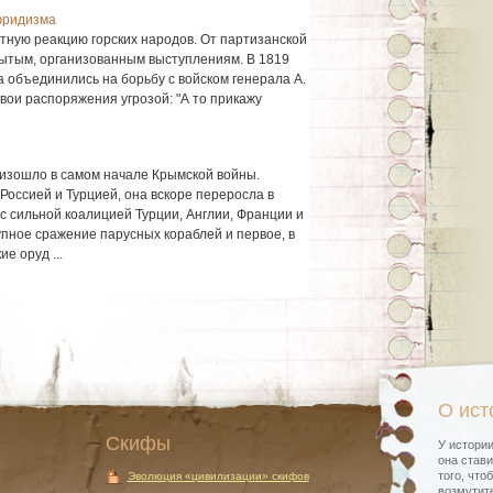
юридизма
тную реакцию горских народов. От партизанской
рытым, организованным выступлениям. В 1819
а объединились на борьбу с войском генерала А.
вои распоряжения угрозой: "А то прикажу
изошло в самом начале Крымской войны.
 Россией и Турцией, она вскоре переросла в
с сильной коалицией Турции, Англии, Франции и
пное сражение парусных кораблей и первое, в
е оруд ...
О ист
Скифы
У истории
она стави
того, что
Эволюция «цивилизации» скифов
возмутите