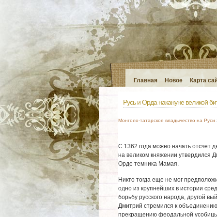
Главная
Новое
Карта са
Русь и Орда накануне великой би
Монголо-татарское владычество на Руси
С 1362 года можно начать отсчет дв
на великом княжении утвердился Д
Орде темника Мамая.
Никто тогда еще не мог предположи
одно из крупнейших в истории сред
борьбу русского народа, другой вы
Дмитрий стремился к объединению 
прекращению феодальной усобицы