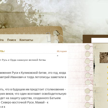
йта
Поиск
Контакты
твы
История
»
» Русь и Орда накануне великой битвы
ижения Руси к Куликовской битве, это год, когда
митрий Иванович и тогда летописцы заметили в
ть, что в будущем им предстоит столкновение -
них веков, что один возглавит освободительную
йдет на защиту царства, созданного Батыем.
Северо-восточной Руси, Мамай - к
 и к