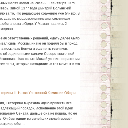
ьных целях напал на Рязань. 1 сентября 1375
Тверь. Зимой 1377 года Дмитрий Волынский
рило за то, что решающее сражение уже близко. В
ес удар по мордовским князьям, союзникам
 обстановка в Орде. У Мамая нашлись 2
амерлан.
ремя ответственных решений, ждать далее было
ивал силы Москвы, иначе он поднял бы в поход
ала посылать Бегича и еще пять темников,
же объединенными силами Северо-восточной
вановича. Как только Мамай узнал о поражении
все силы, которые находились в тот момент в его
атерины II. Наказ Уложенной Комиссии Общая
ния, Екатерина выразила идею привести все
надлежащий порядок. Исполнение этой идеи
зованием Сената, дальше она не пошла. Но её
е. Он был одним из умнейших людей времён
атрице обст ...