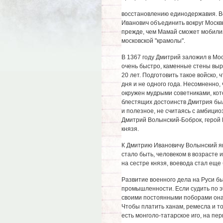
восстановлению единодержавия. Ве
Иванович объединить вокруг Москв
прежде, чем Мамай сможет мобили
московской "крамолы".
В 1367 году Дмитрий заложил в Мо
очень быстро, каменные стены выро
20 лет. Подготовить такое войско, 
дня и не одного года. Несомненно,
окружен мудрыми советниками, ко
блестящих достоинств Дмитрия был
и полезное, не считаясь с амбици
Дмитрий Волынский-Боброк, герой 
князя.
К Дмитрию Ивановичу Волынский яв
стало быть, человеком в возрасте
на сестре князя, воевода стал еще
Развитие военного дела на Руси б
промышленности. Если судить по эт
своими постоянными поборами она 
Чтобы платить ханам, ремесла и то
есть монголо-татарское иго, на пе