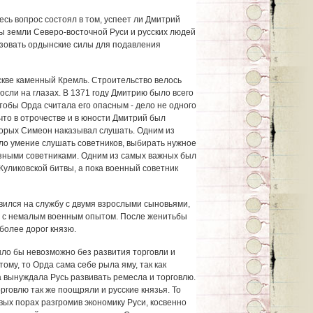
сь вопрос состоял в том, успеет ли Дмитрий
ы земли Северо-восточной Руси и русских людей
зовать ордынские силы для подавления
скве каменный Кремль. Строительство велось
сли на глазах. В 1371 году Дмитрию было всего
чтобы Орда считала его опасным - дело не одного
 что в отрочестве и в юности Дмитрий был
торых Симеон наказывал слушать. Одним из
о умение слушать советников, выбирать нужное
озными советниками. Одним из самых важных был
Куликовской битвы, а пока военный советник
ился на службу с двумя взрослыми сыновьями,
 и с немалым военным опытом. После женитьбы
 более дорог князю.
ыло бы невозможно без развития торговли и
ому, то Орда сама себе рыла яму, так как
вынуждала Русь развивать ремесла и торговлю.
рговлю так же поощряли и русские князья. То
рвых порах разгромив экономику Руси, косвенно