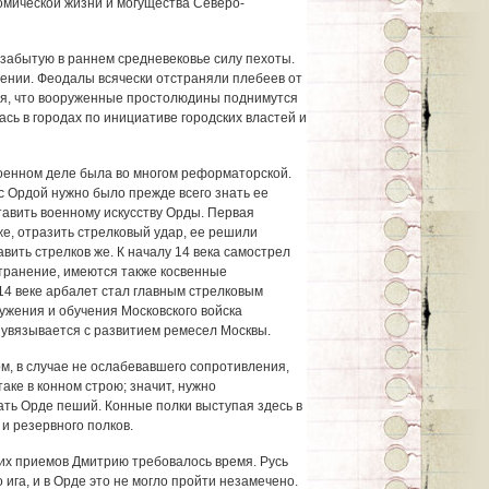
мической жизни и могущества Северо-
 забытую в раннем средневековье силу пехоты.
вении. Феодалы всячески отстраняли плебеев от
ия, что вооруженные простолюдины поднимутся
ась в городах по инициативе городских властей и
военном деле была во многом реформаторской.
с Ордой нужно было прежде всего знать ее
ставить военному искусству Орды. Первая
 же, отразить стрелковый удар, ее решили
авить стрелков же. К началу 14 века самострел
транение, имеются также косвенные
 14 веке арбалет стал главным стрелковым
ужения и обучения Московского войска
 увязывается с развитием ремесел Москвы.
м, в случае не ослабевавшего сопротивления,
ке в конном строю; значит, нужно
ать Орде пеший. Конные полки выступая здесь в
и резервного полков.
их приемов Дмитрию требовалось время. Русь
 ига, и в Орде это не могло пройти незамечено.