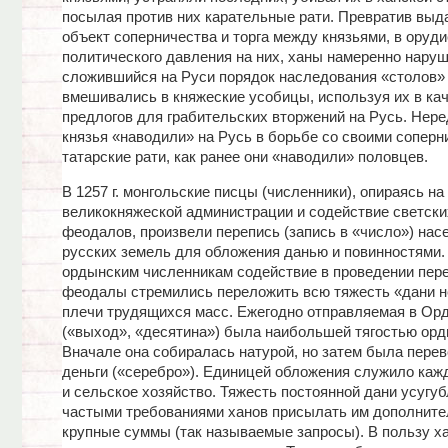
посылая против них карательные рати. Превратив выд
объект соперничества и торга между князьями, в оруди
политического давления на них, ханы намеренно нару
сложившийся на Руси порядок наследования «столов»
вмешивались в княжеские усобицы, используя их в ка
предлогов для грабительских вторжений на Русь. Нере
князья «наводили» на Русь в борьбе со своими соперн
татарские рати, как ранее они «наводили» половцев.
В 1257 г. монгольские писцы (численники), опираясь н
великокняжеской администрации и содействие светски
феодалов, произвели перепись (запись в «число») нас
русских земель для обложения данью и повинностями.
ордынским численникам содействие в проведении пере
феодалы стремились переложить всю тяжесть «дани н
плечи трудящихся масс. Ежегодно отправляемая в Ор
(«выход», «десятина») была наибольшей тягостью орды
Вначале она собиралась натурой, но затем была перев
деньги («серебро»). Единицей обложения служило каж
и сельское хозяйство. Тяжесть постоянной дани усугу
частыми требованиями ханов присылать им дополнит
крупные суммы (так называемые запросы). В пользу х