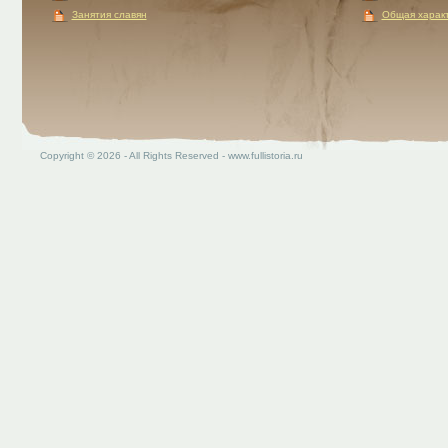
Занятия славян
Общая характ
Copyright © 2026 - All Rights Reserved - www.fullistoria.ru