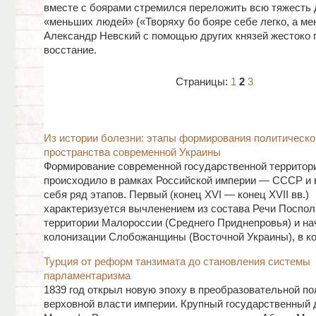
вместе с боярами стремился переложить всю тяжесть 
«меньших людей» («Творяху бо бояре себе легко, а ме
Александр Невский с помощью других князей жестоко 
восстание.
Страницы:
1
2
3
Из истории болезни: этапы формирования политическо
пространства современной Украины
Формирование современной государственной территор
происходило в рамках Российской империи — СССР и 
себя ряд этапов. Первый (конец XVI — конец XVII вв.)
характеризуется вычленением из состава Речи Поспол
территории Малороссии (Среднего Приднепровья) и н
колонизации Слобожанщины (Восточной Украины), в кот
Турция от реформ танзимата до становления системы
парламентаризма
1839 год открыл новую эпоху в преобразовательной по
верховной власти империи. Крупный государственный 