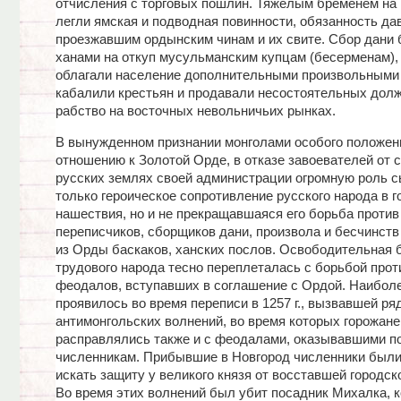
отчисления с торговых пошлин. Тяжелым бременем на 
легли ямская и подводная повинности, обязанность да
проезжавшим ордынским чинам и их свите. Сбор дани 
ханами на откуп мусульманским купцам (бесерменам),
облагали население дополнительными произвольными
кабалили крестьян и продавали несостоятельных долж
рабство на восточных невольничьих рынках.
В вынужденном признании монголами особого положен
отношению к Золотой Орде, в отказе завоевателей от 
русских землях своей администрации огромную роль с
только героическое сопротивление русского народа в 
нашествия, но и не прекращавшаяся его борьба проти
переписчиков, сборщиков дани, произвола и бесчинст
из Орды баскаков, ханских послов. Освободительная 
трудового народа тесно переплеталась с борьбой прот
феодалов, вступавших в соглашение с Ордой. Наиболе
проявилось во время переписи в 1257 г., вызвавшей ря
антимонгольских волнений, во время которых горожане
расправлялись также и с феодалами, оказывавшими 
численникам. Прибывшие в Новгород численники был
искать защиту у великого князя от восставшей городск
Во время этих волнений был убит посадник Михалка, 