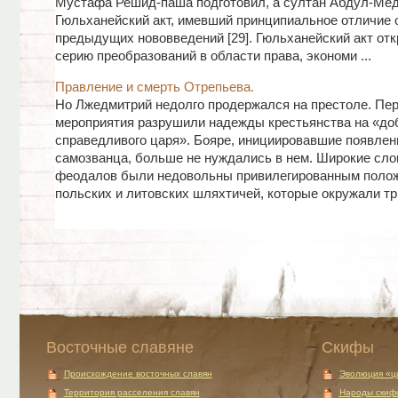
Мустафа Решид-паша подготовил, а султан Абдул-Ме
Гюльханейский акт, имевший принципиальное отличие 
предыдущих нововведений [29]. Гюльханейский акт от
серию преобразований в области права, экономи ...
Правление и смерть Отрепьева.
Но Лжедмитрий не­долго продержался на престоле. Пер
мероприятия разрушили надежды крестьянства на «доб
справедливого царя». Бояре, инициировавшие появлен
самозванца, больше не нуждались в нем. Широкие сло
феодалов были недо­вольны привилегированным поло
польских и литовских шляхтичей, которые окружали тр .
Восточные славяне
Скифы
Происхождение восточных славян
Эволюция «ц
Территория расселения славян
Народы скиф