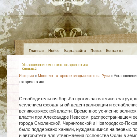
Главная
Новое
Карта сайта
Поиск
Контакты
Установление монголо-татарского ига
Страница 2
История
»
Монголо-татарское владычество на Руси
» Установлени
татарского ига
Освободительная борьба против захватчиков затрудн
усилением феодальной децентрализации и ослаблени
великокняжеской власти. Временное усиление велико
власти при Александре Невском, распространившем ее
города Смоленской, Черниговской и Новгородско-Псков
было поддержано ханами, нуждавшимися на первых по
и авторитете для утверждения господства Орды в земл