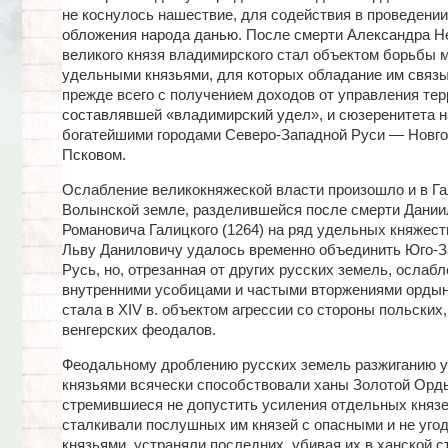
не коснулось нашествие, для содействия в проведении
обложения народа данью. После смерти Александра Не
великого князя владимирского стал объектом борьбы 
удельными князьями, для которых обладание им связ
прежде всего с получением доходов от управления тер
составлявшей «владимирский удел», и сюзеренитета 
богатейшими городами Северо-Западной Руси — Новго
Псковом.
Ослабление великокняжеской власти произошло и в Га
Волынской земле, разделившейся после смерти Дании
Романовича Галицкого (1264) на ряд удельных княжест
Льву Даниловичу удалось временно объединить Юго-
Русь, но, отрезанная от других русских земель, ослаб
внутренними усобицами и частыми вторжениями ордын
стала в XIV в. объектом агрессии со стороны польских,
венгерских феодалов.
Феодальному дроблению русских земель разжиганию 
князьями всячески способствовали ханы Золотой Орд
стремившиеся не допустить усиления отдельных князе
сталкивали послушных им князей с опасными и не уг
князьями, устраняли последних, убивая их в ханской с