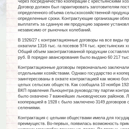
через посредничество кооперации с крестьянскими хоз
Договор должен был гарантировать заготовителям пос
определенного объема сельскохозяйственной продукц
определенные сроки. Контрактующие организации обя
выплатить за сданную им продукцию заранее установ
независимо от рыночных колебаний.
В 1926/27 г. контрактационные договоры на все виды п
охватили 1316 тыс. га посевов 974 тыс. крестьянских х
Общий объем законтрактованной продукции составлял 
руб. В порядке авансирования было выдано 60 217 тыс.
Контрактационные договоры первоначально заключали
отдельными хозяйствами. Однако государство и кооп
заинтересованы в охвате контрактацией как можно бо
целых сельских обществ. Как сообщала 10 ноября 1928
ВКП правления Льноцентра руководству партии контра
было охвачено 7 важнейших льноводческих районов. 
кооперацией в 1928 г. было заключено 3149 договоров
селениями.
Контрактация с целыми обществами имела для госуда
преимуществ. Во-первых, появилась возможность прим