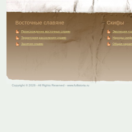
Восточные славяне
Скифы
Происхождение восточных славян
Эволюция «ц
Территория расселения славян
Народы скиф
Занятия славян
Общая характ
Copyright © 2026 - All Rights Reserved - www.fullistoria.ru