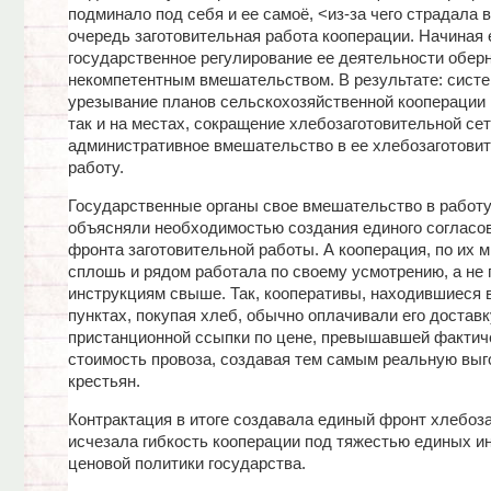
подминало под себя и ее самоё, <из-за чего страдала 
очередь заготовительная работа кооперации. Начиная е
государственное регулирование ее деятельности обер
некомпетентным вмешательством. В результате: сист
урезывание планов сельскохозяйственной кооперации к
так и на местах, сокращение хлебозаготовительной сет
административное вмешательство в ее хлебозаготови
работу.
Государственные органы свое вмешательство в работу
объясняли необходимостью создания единого согласо
фронта заготовительной работы. А кооперация, по их 
сплошь и рядом работала по своему усмотрению, а не 
инструкциям свыше. Так, кооперативы, находившиеся 
пунктах, покупая хлеб, обычно оплачивали его доставк
пристанционной ссыпки по цене, превышавшей факти
стоимость провоза, создавая тем самым реальную выг
крестьян.
Контрактация в итоге создавала единый фронт хлебоза
исчезала гибкость кооперации под тяжестью единых и
ценовой политики государства.