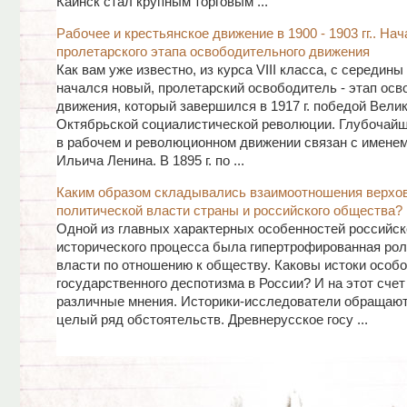
Каинск стал крупным торговым ...
Рабочее и крестьянское движение в 1900 - 1903 гг.. На
пролетарского этапа освободительного движения
Как вам уже известно, из курса VIII класса, с середины
начался новый, пролетарский освободитель - этап осв
движения, который завершился в 1917 г. победой Вели
Октябрьской социалистической революции. Глубочайш
в рабочем и революционном движении связан с имене
Ильича Ленина. В 1895 г. по ...
Каким образом складывались взаимоотношения верхо
политической власти страны и российского общества?
Одной из главных характерных особенностей российск
исторического процесса была гипертрофированная рол
власти по отношению к обществу. Каковы истоки особо
государственного деспотизма в России? И на этот сче
различные мнения. Историки-исследователи обращают
целый ряд обстоятельств. Древнерусское госу ...