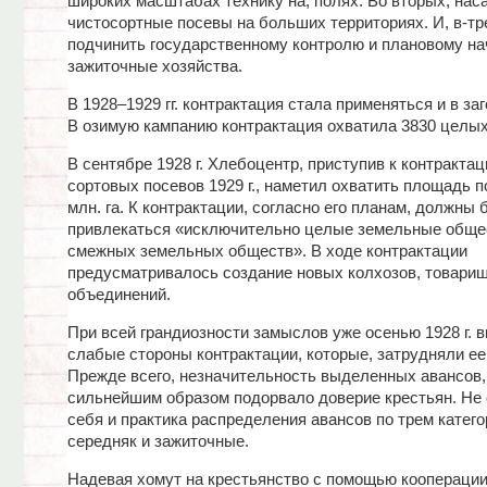
широких масштабах технику на, полях. Во вторых, нас
чистосортные посевы на больших территориях. И, в-тр
подчинить государственному контролю и плановому на
зажиточные хозяйства.
В 1928–1929 гг. контрактация стала применяться и в заг
В озимую кампанию контрактация охватила 3830 целых
В сентябре 1928 г. Хлебоцентр, приступив к контракта
сортовых посевов 1929 г., наметил охватить площадь по
млн. га. К контрактации, согласно его планам, должны
привлекаться «исключительно целые земельные обще
смежных земельных обществ». В ходе контрактации
предусматривалось создание новых колхозов, товарищ
объединений.
При всей грандиозности замыслов уже осенью 1928 г. 
слабые стороны контрактации, которые, затрудняли ее
Прежде всего, незначительность выделенных авансов,
сильнейшим образом подорвало доверие крестьян. Не
себя и практика распределения авансов по трем катего
середняк и зажиточные.
Надевая хомут на крестьянство с помощью кооперации