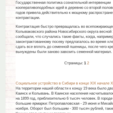
Государственная политика сознательной интервенции
кооперативоподобных идей в деревню со второй полов
годов привела действительно к мощному распростран
контрактации.
Контрактация быстро превращалась во всепожирающег
Колываковского района Новосибирского округа весной 1
сообщали, что случались такие факты, когда, например
законтрактованному посеву предлагалось во время хл
сдать все вплоть до семенной пшеницы, после чего кр
вынуждены были заново завозить семенной материал.
Страницы:
1
2
Социальное устройство в Сибири в конце XIX начале Х
На территории нашей области к концу 19 века было два
Каинск и Колывань. В Каинске населения насчитывало
на 1899 год, приблизительно 6 тысяч человек. В городе
большие ярмарки: Петропавловская - 29 июня и Михайл
ноября. Оборот был большим - 300 тысяч рублей, так