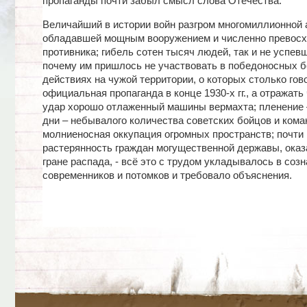
пропаганды почти забыл смысл слова Отече­ства.
Величайший в истории войн разгром многомиллионной 
обладав­шей мощным вооружением и численно превос
противника; гибель со­тен тысяч людей, так и не успев
почему им пришлось не уча­ствовать в победоносных 
действиях на чужой территории, о кото­рых столько гов
официальная пропаганда в конце 1930-х гг., а от­ра­жа
удар хорошо отлаженный машины вермахта; пленение 
дни – небывалого количества совет­ских бойцов и коман
молниеносная оккупация огромных пространств; почти
растерянность граждан могуще­ственной державы, ока
гране распада, - всё это с трудом укладывалось в соз
современников и по­томков и требовало объяснения.