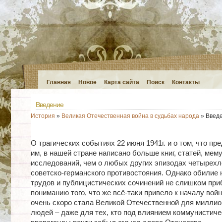
Главная
Новое
Карта сайта
Поиск
Контакты
Введение
История
»
Великая Отечественная война в судьбах народа
» Введ
О трагических событиях 22 июня 1941г. и о том, что пр
им, в нашей стране написано больше книг, ста­тей, мем
исследований, чем о любых других эпизодах четырехл
советско-германского проти­во­стояния. Од­нако обилие
трудов и публицистических сочинений не слишком при
пониманию того, что же всё-таки привело к началу войн
очень скоро стала Великой Отечественной для миллио
людей – даже для тех, кто под влиянием коммунистиче