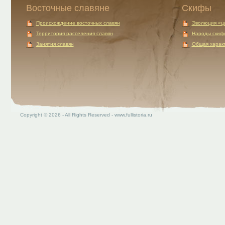
Восточные славяне
Скифы
Происхождение восточных славян
Эволюция «ц
Территория расселения славян
Народы скиф
Занятия славян
Общая характ
Copyright © 2026 - All Rights Reserved - www.fullistoria.ru