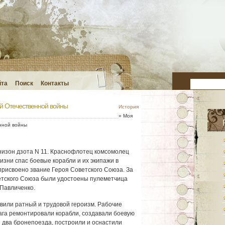
йта
Поиск
Контакты
й Отечественной войны
История
» Моя
нной войны
низон дзота N 11. Краснофлотец комсомолец
изни спас боевые корабли и их экипажи в
присвоено звание Героя Советского Союза. За
ветского Союза были удостоены пулеметчица
Павличенко.
вили ратный и трудовой героизм. Рабочие
ага ремонтировали корабли, создавали боевую
и два бронепоезда, построили и оснастили