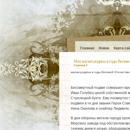
Главная
Новое
Карта са
Моя малая родина в годы Велико
Страница 2
малая родина в годы Великой Отечестве
Бессмертный подвиг совершил гар
Иван Голубец ценой собственной ж
Стрелецкой бухте. Ему посмертно 
подвиги в те дни звания Героя Со
Нина Онилова и снайпер Людмила 
В дни обороны жители города проя
Морского завода под обстрелом вр
технику днем и ночью, оборудовал