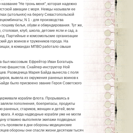
 название "Не тронь меня", которая надежно
стской авиации с моря. Немцы называли ее
тках (штольнях) на берегу Севастопольской
цкомбинаты; N 1 - для производства
о пошиву белья, обуви и обмундирования. Тут же,
столовая, клуб, школа, детские ясли и сад, а
авод. Партийные и комсомольские организации
кий дух воинов и тружеников города. На
ежищах, в командах МПВО работало свыше
да был массовым. Ефрейтор Иван Богатырь
отню фашистов. Снайпер-инструктор Ной
цев. Разведчица Мария Байда вынесла с поля
диров, вывела из окружения раненых воинов к
 Байде было присвоено звание Героя Советского
держивали корабли флота. Прорываясь в
тавляли пополнения, боеприпасы, продукты
ю раненых, стариков, женщин и детей, вели
врага. А когда надводные корабли уже не могли
дачу отважно выполняли экипажи подводных
сть проявили в дни обороны медицинские
есяцев обороны они спасли жизни десяткам тысяч