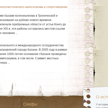
нополистического капитализма и сопротивление
ми базами колониализма в Тропической и
озникшие на рубеже нового времени.
включали прибрежные области от устья Конго до
е XIX в. эти районы оставались местом ссылки
 чиновник ...
ионального и международного сотрудничества
правлений города Казани. В 2005 году в рамках
ания 1000-летия основания г.Казани проведены
мпозиумов, в том числе: Саммит местных
ера ...
О ист
Скифы
У истории
она стави