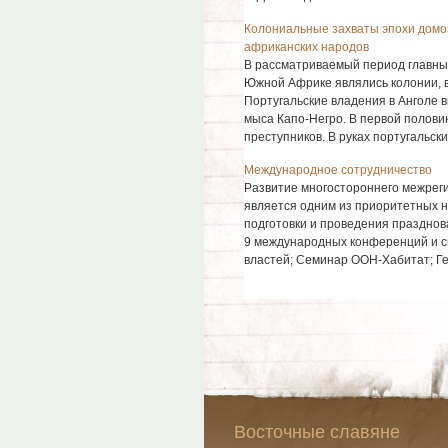
Колониальные захваты эпохи домо
африканских народов
В рассматриваемый период главны
Южной Африке являлись колонии, в
Португальские владения в Анголе 
мыса Капо-Негро. В первой половин
преступников. В руках португальских
Международное сотрудничество
Развитие многостороннего межрег
является одним из приоритетных на
подготовки и проведения празднов
9 международных конференций и си
властей; Семинар ООН-Хабитат; Ген
Восточные славяне