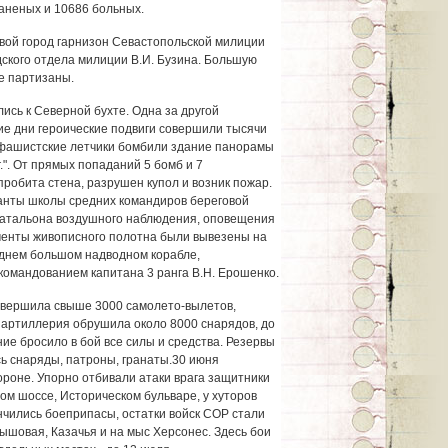
раненых и 10686 больных.
вой город гарнизон Севастопольской милиции
дского отдела милиции В.И. Бузина. Большую
е партизаны.
лись к Северной бухте. Одна за другой
кие дни героические подвиги совершили тысячи
фашистские летчики бомбили здание панорамы
". От прямых попаданий 5 бомб и 7
робита стена, разрушен купол и возник пожар.
анты школы средних командиров береговой
батальона воздушного наблюдения, оповещения
менты живописного полотна были вывезены на
еднем большом надводном корабле,
командованием капитана 3 ранга В.Н. Ерошенко.
овершила свыше 3000 самолето-вылетов,
, артиллерия обрушила около 8000 снарядов, до
ие бросило в бой все силы и средства. Резервы
сь снаряды, патроны, гранаты.30 июня
ороне. Упорно отбивали атаки врага защитники
ом шоссе, Историческом бульваре, у хуторов
нчились боеприпасы, остатки войск СОР стали
ышовая, Казачья и на мыс Херсонес. Здесь бои