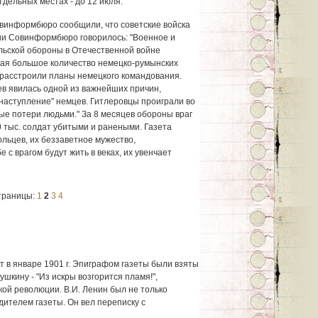
тдельных местах - до 12 июля.
Совинформбюро сообщили, что советские войска
ии Совинформбюро говорилось: "Военное и
льской обороны в Отечественной войне
вая большое количество немецко-румынских
и расстроили планы немецкого командования.
в явилась одной из важнейших причин,
наступление" немцев. Гитлеровцы проиграли во
ые потери людьми." За 8 месяцев обороны враг
 тыс. солдат убитыми и ранеными. Газета
ольцев, их беззаветное мужество,
 с врагом будут жить в веках, их увенчает
траницы:
1
2
3
4
т в январе 1901 г. Эпиграфом газеты были взяты
ушкину - "Из искры возгорится пламя!",
ой революции. В.И. Ленин был не только
дителем газеты. Он вел переписку с