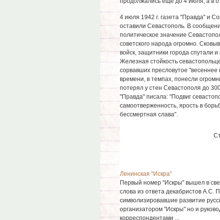
продолжались еще до 4 июля, а в о
4 июля 1942 г. газета "Правда" и 
оставили Севастополь. В сообщен
политическое значение Севастопо
советского народа огромно. Сковы
войск, защитники города спутали 
Железная стойкость севастопольце
сорвавших пресловутое "весеннее 
времени, в темпах, понесли огромн
потерял у стен Севастополя до 300
"Правда" писала: "Подвиг севастоп
самоотверженность, ярость в борьбе
бессмертная слава".
С
Ленинская "Искра"
Первый номер "Искры" вышел в све
слова из ответа декабристов А.С. П
символизировавшие развитие русск
организатором "Искры" но и руково
корреспондентами ...