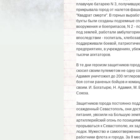
плавучую батарею N 3, получившую
прикрывала город от налетов фаши
"Квадрат смерти". В горных вырабо
бухты были созданы подземные спе
вооружения и боеприпасов, N 2 - п
под землей, работали амбулатории, 
впоследствии - госпиталь, хлебоз
поддерживали боевой, патриотичес
предприятиях, в учреждениях, уб
тысячи агитаторов.
В те дни героизм защитников горо
скосил своим пулеметом не одну с
Адамия уничтожил до 200 гитлеров
боя сотни раненых бойцов и коман
своим. И. Богатырю, Н. Адамия, М.
Союза.
Защитников города постоянно под
осажденный Севастополь, они дос
питания, увозили на Большую земл
артиллерийский огонь по позициям 
прорываться к Севастополю, их за
лодок. Мужество и самоотверженно
работники флота и города. За 8 м