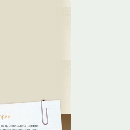
ории
 есть свое шарлатанство:
т своих героев вдаль для