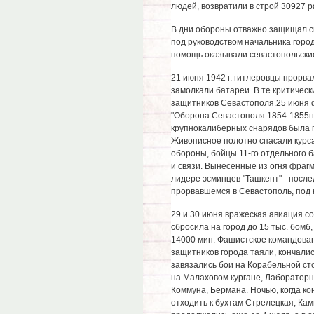
людей, возвратили в строй 30927 
В дни обороны отважно защищал с
под руководством начальника горо
помощь оказывали севастопольски
21 июня 1942 г. гитлеровцы прорва
замолкали батареи. В те критичес
защитников Севастополя.25 июня 
"Оборона Севастополя 1854-1855гг.
крупнокалиберных снарядов была п
Живописное полотно спасали курс
обороны, бойцы 11-го отдельного 
и связи. Вынесенные из огня фраг
лидере эсминцев "Ташкент" - посл
прорвавшемся в Севастополь, под 
29 и 30 июня вражеская авиация с
сбросила на город до 15 тыс. бомб
14000 мин. Фашистское командован
защитников города таяли, кончали
завязались бои на Корабельной ст
на Малаховом кургане, Лабораторн
Коммуна, Бермана. Ночью, когда ко
отходить к бухтам Стрелецкая, Кам