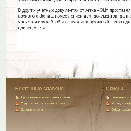
хранения / единиц учета проставляются отметки «ОЦ».
В других учетных документах отметка «ОЦ» проставля
архивного фонда, номеру описи дел, документов; данн
является служебной и не входит в архивный шифр един
единиц учета.
Восточные славяне
Скифы
Происхождение восточных славян
Эволюция «ц
Территория расселения славян
Народы скиф
Занятия славян
Общая характ